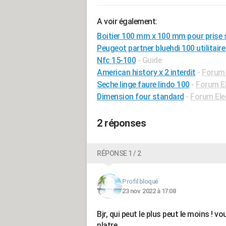
A voir également:
Boitier 100 mm x 100 mm pour prise 
Peugeot partner bluehdi 100 utilitaire
Nfc 15-100
- Guide
American history x 2 interdit
-
Forum 
Seche linge faure lindo 100
-
Forum E
Dimension four standard
-
Forum El
2 réponses
RÉPONSE 1 / 2
Profil bloqué
23 nov. 2022 à 17:08
Bjr, qui peut le plus peut le moins ! vo
platre