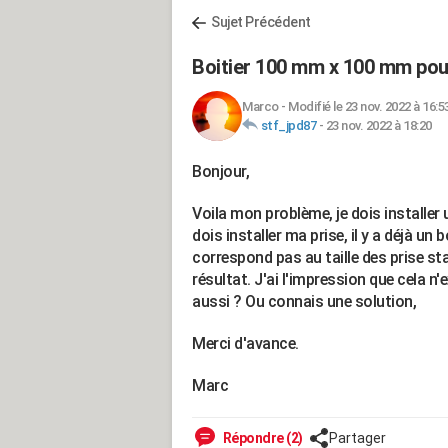
Sujet Précédent
Boitier 100 mm x 100 mm pou
Marco
-
Modifié le 23 nov. 2022 à 16:5
stf_jpd87
-
23 nov. 2022 à 18:20
Bonjour,
Voila mon problème, je dois installer 
dois installer ma prise, il y a déjà un
correspond pas au taille des prise sta
résultat. J'ai l'impression que cela n
aussi ? Ou connais une solution,
Merci d'avance.
Marc
Répondre (2)
Partager