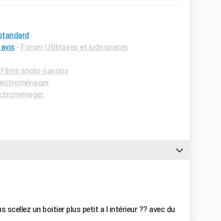
standard
 avis
-
Forum Utilitaires et ludospaces
Films anglo-saxons
lectroménager
ectroménager
us scellez un boitier plus petit a l intérieur ?? avec du