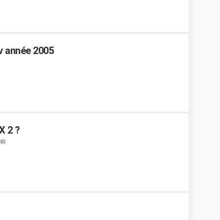
v année 2005
X 2 ?
:49