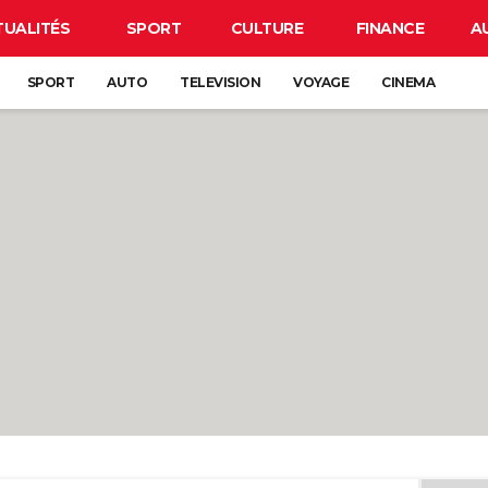
TUALITÉS
SPORT
CULTURE
FINANCE
A
SPORT
AUTO
TELEVISION
VOYAGE
CINEMA