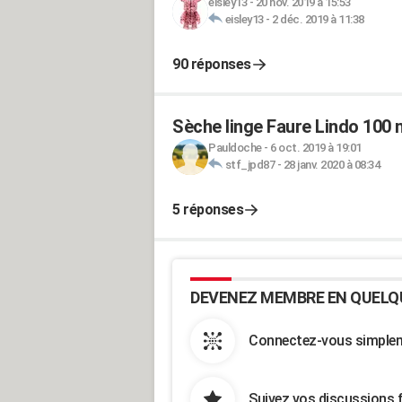
eisley13
-
20 nov. 2019 à 15:53
eisley13
-
2 déc. 2019 à 11:38
90 réponses
Sèche linge Faure Lindo 100 
Pauldoche
-
6 oct. 2019 à 19:01
stf_jpd87
-
28 janv. 2020 à 08:34
5 réponses
DEVENEZ MEMBRE EN QUELQ
Connectez-vous simpleme
Suivez vos discussions 