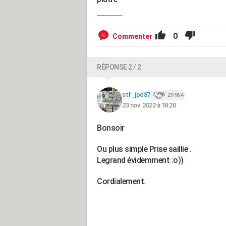
0
Commenter
RÉPONSE 2 / 2
stf_jpd87
29 964
23 nov. 2022 à 18:20
Bonsoir
Ou plus simple Prise saillie .
Legrand évidemment :o))
Cordialement.