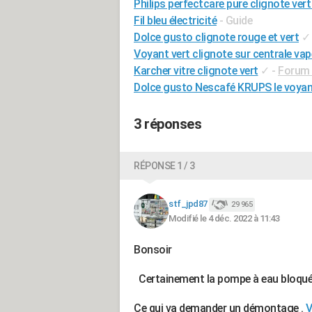
Philips perfectcare pure clignote vert
Fil bleu électricité
- Guide
Dolce gusto clignote rouge et vert
✓
Voyant vert clignote sur centrale vap
Karcher vitre clignote vert
✓
-
Forum 
Dolce gusto Nescafé KRUPS le voyant
3 réponses
RÉPONSE 1 / 3
stf_jpd87
29 965
Modifié le 4 déc. 2022 à 11:43
Bonsoir
Certainement la pompe à eau bloqué
Ce qui va demander un démontage .
V