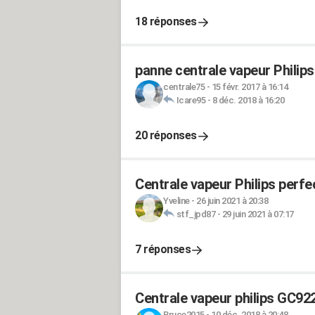
18 réponses
panne centrale vapeur Philip
centrale75
-
15 févr. 2017 à 16:14
Icare95
-
8 déc. 2018 à 16:20
20 réponses
Centrale vapeur Philips perfe
Yveline
-
26 juin 2021 à 20:38
stf_jpd87
-
29 juin 2021 à 07:17
7 réponses
Centrale vapeur philips GC92
Bruce2015
-
10 déc. 2018 à 20:48