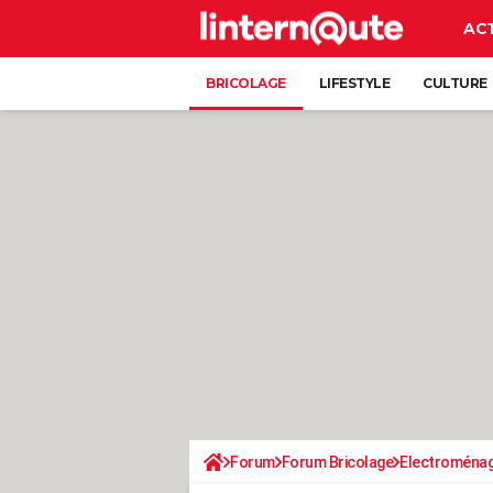
AC
BRICOLAGE
LIFESTYLE
CULTURE
Forum
Forum Bricolage
Electroména