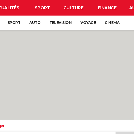
TUALITÉS
SPORT
CULTURE
FINANCE
A
SPORT
AUTO
TELEVISION
VOYAGE
CINEMA
ger