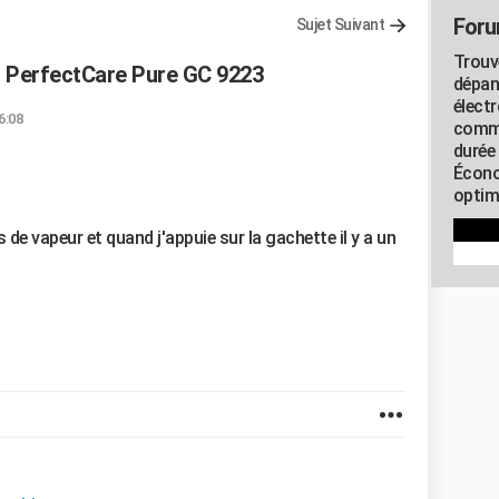
Foru
Sujet Suivant
Trouv
s PerfectCare Pure GC 9223
dépan
élect
6:08
commu
durée
Écono
optimi
de vapeur et quand j'appuie sur la gachette il y a un