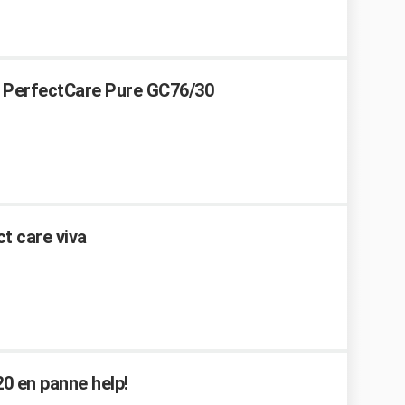
s PerfectCare Pure GC76/30
ct care viva
20 en panne help!