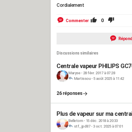
Cordialement
0
Commenter
Répond
Discussions similaires
Centrale vapeur PHILIPS GC7
Maryse
-
28 févr. 2017 à 07:28
Martissou
-
5 août 2025 à 11:42
26 réponses
Plus de vapeur sur ma central
Belletom
-
15 déc. 2018 à 20:33
stf_jpd87
-
3 oct. 2025 à 07:01