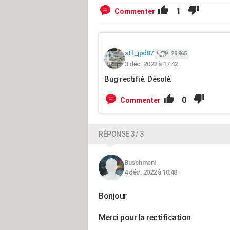
1
Commenter
stf_jpd87
29 965
3 déc. 2022 à 17:42
Bug rectifié. Désolé.
0
Commenter
RÉPONSE 3 / 3
Buschmeni
4 déc. 2022 à 10:48
Bonjour
Merci pour la rectification