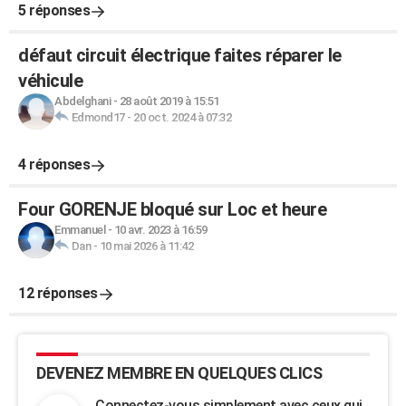
5 réponses
défaut circuit électrique faites réparer le
véhicule
Abdelghani
-
28 août 2019 à 15:51
Edmond17
-
20 oct. 2024 à 07:32
4 réponses
Four GORENJE bloqué sur Loc et heure
Emmanuel
-
10 avr. 2023 à 16:59
Dan
-
10 mai 2026 à 11:42
12 réponses
DEVENEZ MEMBRE EN QUELQUES CLICS
Connectez-vous simplement avec ceux qui