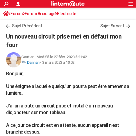
ACTUALITÉS
Forum
Forum Bricolage
Connexion
Electricité
S'inscrire
Rechercher
Société
Education
Villes
Politique
Faits Divers
Monde
+
SPORT
Sujet Précédent
Sujet Suivant
Football
Cyclisme
Forum
Coupe du monde 2026
Tennis
Rugby
CULTURE
Un nouveau circuit prise met en défaut mon
TNT
Cinéma
Musique
Programme TV
Streaming
Sorties cinéma
+
four
FINANCE
Impôts
Immobilier
Banque
Crédit
Retraite
Epargne
Risques naturels par ville
Assurance
AUTO
Gautier
-
Modifié le 27 févr. 2023 à 21:42
Dannan
-
3 mars 2023 à 10:02
Réserver un essai
Berlines
Forum auto
Essais
Citadines
SUV
+
HIGH-TECH
Bonjour,
Meilleur smartphone
Ordinateurs
Guide high-tech
Mobiles
Internet
Jeux vidéo
+
BRICOLAGE
Une énigme a laquelle quelqu'un pourra peut être amener sa
Aménagement intérieur
Cuisine
Jardinage
+
Forum
Extérieur
Salle de bains
Rangement
lumière...
WEEK-END
Escapades
Expositions
Week-end nature
Guides de France
Patrimoine
Musées
+
J'ai un ajouté un circuit prise et installé un nouveau
LIFESTYLE
disjoncteur sur mon tableau.
Bien-être
Mode
+
Art de vivre
Loisirs
Modes de vie
SANTE
A ce jour ce circuit est en attente, aucun appareil n'est
Guide de la santé
Médicaments
+
Alimentation
Maladies
Sommeil
VOYAGE
branché dessus.