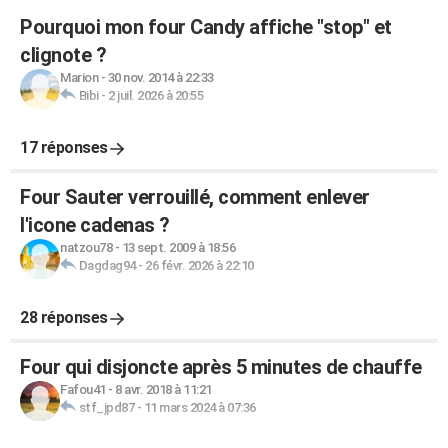
Pourquoi mon four Candy affiche "stop" et
clignote ?
Marion
-
30 nov. 2014 à 22:33
Bibi
-
2 juil. 2026 à 20:55
17 réponses
Four Sauter verrouillé, comment enlever
l'icone cadenas ?
natzou78
-
13 sept. 2009 à 18:56
Dagdag94
-
26 févr. 2026 à 22:10
28 réponses
Four qui disjoncte après 5 minutes de chauffe
Fafou41
-
8 avr. 2018 à 11:21
stf_jpd87
-
11 mars 2024 à 07:36