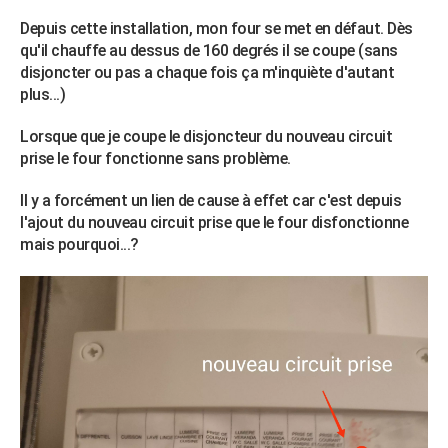
City break
Voyage de noces
Climat
Destinations
Voyage nature
Forum
+
PHOTO
Depuis cette installation, mon four se met en défaut. Dès
qu'il chauffe au dessus de 160 degrés il se coupe (sans
GUIDES D'ACHAT
disjoncter ou pas a chaque fois ça m'inquiète d'autant
plus...)
BONS PLANS
Lorsque que je coupe le disjoncteur du nouveau circuit
CARTE DE VOEUX
prise le four fonctionne sans problème.
Carte Bonne année
Carte Pâques
Carte de Noël
Carte Saint-Valentin
Carte d'anniversaire
DICTIONNAIRE
Il y a forcément un lien de cause à effet car c'est depuis
l'ajout du nouveau circuit prise que le four disfonctionne
Biographies
Expressions
Dictionnaire
Citations
Proverbes
PROGRAMME TV
mais pourquoi...?
COPAINS D'AVANT
Se connecter
Collèges
Universités
Service militaire
S'inscrire
Lycées
Primaires
Entreprises
Avis de recherche
AVIS DE DÉCÈS
FORUM
Lifestyle
Sport
Television
Cinema
Bricolage
Culture
Auto
Voyage