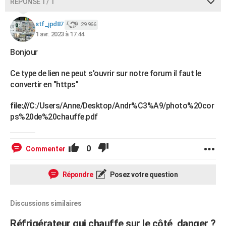
RÉPONSE 1 / 1
stf_jpd87
29 966
1 avr. 2023 à 17:44
Bonjour
Ce type de lien ne peut s'ouvrir sur notre forum il faut le
convertir en "https"
file:///C
:/Users/Anne/Desktop/Andr%C3%A9/photo%20cor
ps%20de%20chauffe.pdf
0
Commenter
Répondre
Posez votre question
Discussions similaires
Réfrigérateur qui chauffe sur le côté, danger ?