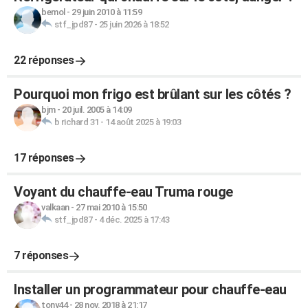
bemol
-
29 juin 2010 à 11:59
stf_jpd87
-
25 juin 2026 à 18:52
22 réponses
Pourquoi mon frigo est brûlant sur les côtés ?
bjm
-
20 juil. 2005 à 14:09
b richard 31
-
14 août 2025 à 19:03
17 réponses
Voyant du chauffe-eau Truma rouge
valkaan
-
27 mai 2010 à 15:50
stf_jpd87
-
4 déc. 2025 à 17:43
7 réponses
Installer un programmateur pour chauffe-eau
tony44
-
28 nov. 2018 à 21:17