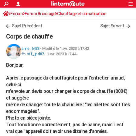
ACTUALITÉS
Forum
Forum Bricolage
Connexion
Chauffage et climatisation
S'inscrire
Rechercher
Société
Education
Villes
Politique
Faits Divers
Monde
+
SPORT
Sujet Précédent
Sujet Suivant
Football
Cyclisme
Forum
Coupe du monde 2026
Tennis
Rugby
CULTURE
Corps de chauffe
TNT
Cinéma
Musique
Programme TV
Streaming
Sorties cinéma
+
FINANCE
anne_6433
-
Modifié le 1 avr. 2023 à 17:42
stf_jpd87
-
1 avr. 2023 à 17:44
Impôts
Immobilier
Banque
Crédit
Retraite
Epargne
Risques naturels par ville
Assurance
AUTO
Bonjour,
Réserver un essai
Berlines
Forum auto
Essais
Citadines
SUV
+
HIGH-TECH
Après le passage du chauffagiste pour l'entretien annuel,
Meilleur smartphone
Ordinateurs
Guide high-tech
Mobiles
Internet
Jeux vidéo
+
BRICOLAGE
celui-ci
m'envoie un devis pour changer le corps de chauffe (800€)
Aménagement intérieur
Cuisine
Jardinage
+
Forum
Extérieur
Salle de bains
Rangement
WEEK-END
et suggère
même de changer toute la chaudière : "les ailettes sont très
Escapades
Expositions
Week-end nature
Guides de France
Patrimoine
Musées
+
LIFESTYLE
endommagées".
Bien-être
Mode
+
Art de vivre
Loisirs
Modes de vie
Photo en pièce jointe.
SANTE
Tout fonctionne correctement, pas de panne, mais il est
Guide de la santé
Médicaments
+
Alimentation
Maladies
Sommeil
vrai que l'appareil doit avoir une dizaine d'années.
VOYAGE