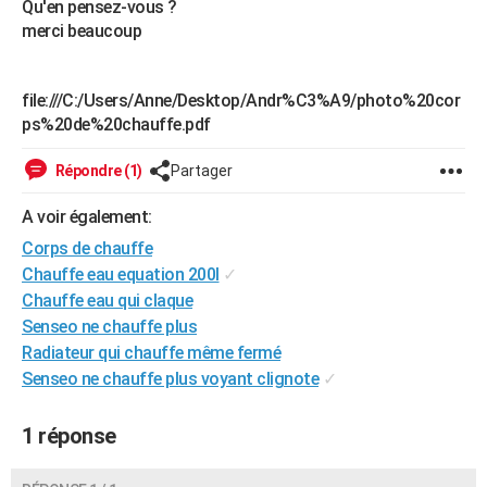
Qu'en pensez-vous ?
City break
Voyage de noces
Climat
Destinations
Voyage nature
Forum
+
PHOTO
merci beaucoup
GUIDES D'ACHAT
file:///C:/Users/Anne/Desktop/Andr%C3%A9/photo%20cor
BONS PLANS
ps%20de%20chauffe.pdf
CARTE DE VOEUX
Répondre (1)
Partager
Carte Bonne année
Carte Pâques
Carte de Noël
Carte Saint-Valentin
Carte d'anniversaire
DICTIONNAIRE
A voir également:
Biographies
Expressions
Dictionnaire
Citations
Proverbes
PROGRAMME TV
Corps de chauffe
Chauffe eau equation 200l
✓
COPAINS D'AVANT
Chauffe eau qui claque
Senseo ne chauffe plus
Se connecter
Collèges
Universités
Service militaire
S'inscrire
Lycées
Primaires
Entreprises
Avis de recherche
AVIS DE DÉCÈS
Radiateur qui chauffe même fermé
Senseo ne chauffe plus voyant clignote
✓
FORUM
Lifestyle
Sport
Television
Cinema
Bricolage
Culture
Auto
Voyage
1 réponse