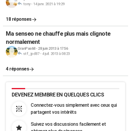
tony
-
14 janv. 2021 à 19:29
18 réponses
Ma senseo ne chauffe plus mais clignote
normalement
GranPas68
-
28 juin 2013 à 17:56
stf_jpd87
-
4 juil. 2013 à 08:23
4 réponses
DEVENEZ MEMBRE EN QUELQUES CLICS
Connectez-vous simplement avec ceux qui
partagent vos intérêts
Suivez vos discussions facilement et