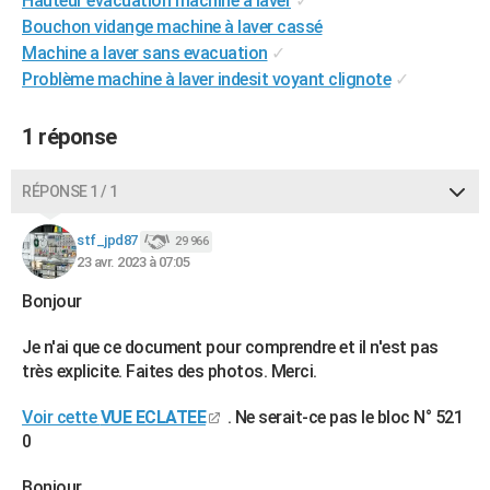
Hauteur évacuation machine à laver
✓
City break
Voyage de noces
Climat
Destinations
Voyage nature
Forum
+
Bouchon vidange machine à laver cassé
PHOTO
Machine a laver sans evacuation
✓
GUIDES D'ACHAT
Problème machine à laver indesit voyant clignote
✓
BONS PLANS
1 réponse
CARTE DE VOEUX
RÉPONSE 1 / 1
Carte Bonne année
Carte Pâques
Carte de Noël
Carte Saint-Valentin
Carte d'anniversaire
DICTIONNAIRE
stf_jpd87
29 966
Biographies
Expressions
Dictionnaire
Citations
Proverbes
PROGRAMME TV
23 avr. 2023 à 07:05
COPAINS D'AVANT
Bonjour
Se connecter
Collèges
Universités
Service militaire
S'inscrire
Lycées
Primaires
Entreprises
Avis de recherche
AVIS DE DÉCÈS
Je n'ai que ce document pour comprendre et il n'est pas
très explicite. Faites des photos. Merci.
FORUM
Voir cette
VUE ECLATEE
. Ne serait-ce pas le bloc N° 521
Lifestyle
Sport
Television
Cinema
Bricolage
Culture
Auto
Voyage
0
Bonjour