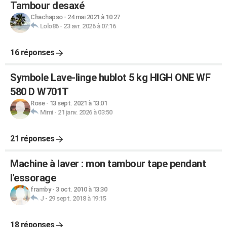
Tambour desaxé
Chachapso
-
24 mai 2021 à 10:27
Lolo86
-
23 avr. 2026 à 07:16
16 réponses
Symbole Lave-linge hublot 5 kg HIGH ONE WF
580 D W701T
Rose
-
13 sept. 2021 à 13:01
Mimi
-
21 janv. 2026 à 03:50
21 réponses
Machine à laver : mon tambour tape pendant
l'essorage
framby
-
3 oct. 2010 à 13:30
J
-
29 sept. 2018 à 19:15
18 réponses