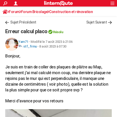
ACTUALITÉS
Forum
Forum Bricolage
Connexion
Construction et rénovation
S'inscrire
Rechercher
Société
Education
Villes
Politique
Faits Divers
Monde
+
SPORT
Sujet Précédent
Sujet Suivant
Football
Cyclisme
Forum
Coupe du monde 2026
Tennis
Rugby
CULTURE
Erreur calcul placo
Résolu
TNT
Cinéma
Musique
Programme TV
Streaming
Sorties cinéma
+
FINANCE
Yam71
-
Modifié le 7 août 2023 à 21:06
stf_frmu
-
8 août 2023 à 07:30
Impôts
Immobilier
Banque
Crédit
Retraite
Epargne
Risques naturels par ville
Assurance
AUTO
Bonjour,
Réserver un essai
Berlines
Forum auto
Essais
Citadines
SUV
+
HIGH-TECH
Je suis en train de coller des plaques de plâtre au Map,
Meilleur smartphone
Ordinateurs
Guide high-tech
Mobiles
Internet
Jeux vidéo
+
BRICOLAGE
seulement j'ai mal calculé mon coup, ma dernière plaque ne
rejoins pas le mur qui est perpendiculaire, il manque une
Aménagement intérieur
Cuisine
Jardinage
+
Forum
Extérieur
Salle de bains
Rangement
WEEK-END
dizaine de centimètres ( voir photo), quelle est la solution
la plus simple pour que ce soit propre svp ?
Escapades
Expositions
Week-end nature
Guides de France
Patrimoine
Musées
+
LIFESTYLE
Merci d'avance pour vos retours
Bien-être
Mode
+
Art de vivre
Loisirs
Modes de vie
SANTE
Guide de la santé
Médicaments
+
Alimentation
Maladies
Sommeil
VOYAGE