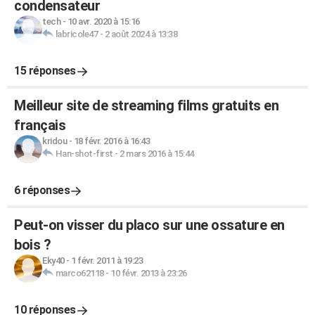
condensateur
tech
-
10 avr. 2020 à 15:16
labricole47
-
2 août 2024 à 13:38
15 réponses
Meilleur site de streaming films gratuits en
français
kridou
-
18 févr. 2016 à 16:43
Han-shot-first
-
2 mars 2016 à 15:44
6 réponses
Peut-on visser du placo sur une ossature en
bois ?
Eky40
-
1 févr. 2011 à 19:23
marco62118
-
10 févr. 2013 à 23:26
10 réponses