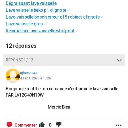
Dégraissant lave vaisselle
City break
Voyage de noces
Climat
Destinations
Voyage nature
Forum
+
PHOTO
Lave vaisselle beko p1 clignote
✓
Lave-vaisselle bosch erreur e15 robinet clignote
✓
GUIDES D'ACHAT
Lave vaisselle gras
✓
BONS PLANS
Réinitialiser lave vaisselle whirlpool
✓
CARTE DE VOEUX
12 réponses
Carte Bonne année
Carte Pâques
Carte de Noël
Carte Saint-Valentin
Carte d'anniversaire
DICTIONNAIRE
RÉPONSE 1 / 12
Biographies
Expressions
Dictionnaire
Citations
Proverbes
PROGRAMME TV
iglou56147
COPAINS D'AVANT
4 sept. 2023 à 15:26
Se connecter
Collèges
Universités
Service militaire
S'inscrire
Lycées
Primaires
Entreprises
Avis de recherche
AVIS DE DÉCÈS
Bonjour je rectifie ma demande c'est pour le lave vaisselle
FAR LV12C49N19W
FORUM
Mercie Bien
Lifestyle
Sport
Television
Cinema
Bricolage
Culture
Auto
Voyage
0
Commenter