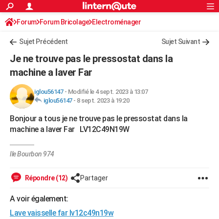
ACTUALITÉS
Forum
Forum Bricolage
Connexion
Electroménager
S'inscrire
Rechercher
Société
Education
Villes
Politique
Faits Divers
Monde
+
SPORT
Sujet Précédent
Sujet Suivant
Football
Cyclisme
Forum
Coupe du monde 2026
Tennis
Rugby
CULTURE
Je ne trouve pas le pressostat dans la
TNT
Cinéma
Musique
Programme TV
Streaming
Sorties cinéma
+
machine a laver Far
FINANCE
Impôts
Immobilier
Banque
Crédit
Retraite
Epargne
Risques naturels par ville
Assurance
AUTO
iglou56147
-
Modifié le 4 sept. 2023 à 13:07
iglou56147
-
8 sept. 2023 à 19:20
Réserver un essai
Berlines
Forum auto
Essais
Citadines
SUV
+
HIGH-TECH
Bonjour a tous je ne trouve pas le pressostat dans la
Meilleur smartphone
Ordinateurs
Guide high-tech
Mobiles
Internet
Jeux vidéo
+
machine a laver Far LV12C49N19W
BRICOLAGE
Aménagement intérieur
Cuisine
Jardinage
+
Forum
Extérieur
Salle de bains
Rangement
WEEK-END
Ile Bourbon 974
Escapades
Expositions
Week-end nature
Guides de France
Patrimoine
Musées
+
LIFESTYLE
Répondre (12)
Partager
Bien-être
Mode
+
Art de vivre
Loisirs
Modes de vie
SANTE
A voir également:
Guide de la santé
Médicaments
+
Alimentation
Maladies
Sommeil
VOYAGE
Lave vaisselle far lv12c49n19w