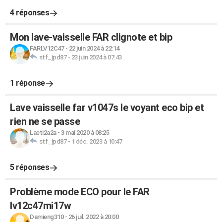
4 réponses
Mon lave-vaisselle FAR clignote et bip
FARLV12C47
-
22 juin 2024 à 22:14
stf_jpd87
-
23 juin 2024 à 07:43
1 réponse
Lave vaisselle far v1047s le voyant eco bip et
rien ne se passe
Laeti2a2a
-
3 mai 2020 à 08:25
stf_jpd87
-
1 déc. 2023 à 10:47
5 réponses
Problème mode ECO pour le FAR
lv12c47mi17w
Damieng310
-
26 juil. 2022 à 20:00