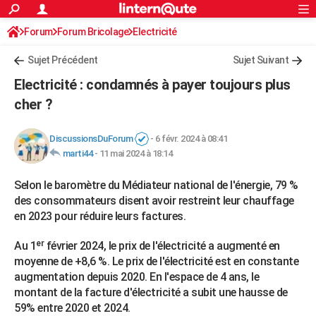
ACTUALITÉS
Forum
Forum Bricolage
Connexion
Electricité
S'inscrire
Rechercher
Société
Education
Villes
Politique
Faits Divers
Monde
+
SPORT
Sujet Précédent
Sujet Suivant
Football
Cyclisme
Forum
Coupe du monde 2026
Tennis
Rugby
CULTURE
Electricité : condamnés à payer toujours plus
TNT
Cinéma
Musique
Programme TV
Streaming
Sorties cinéma
+
cher ?
FINANCE
Impôts
Immobilier
Banque
Crédit
Retraite
Epargne
Risques naturels par ville
Assurance
AUTO
DiscussionsDuForum
-
6 févr. 2024 à 08:41
marti44
-
11 mai 2024 à 18:14
Réserver un essai
Berlines
Forum auto
Essais
Citadines
SUV
+
HIGH-TECH
Selon le baromètre du Médiateur national de l'énergie, 79 %
Meilleur smartphone
Ordinateurs
Guide high-tech
Mobiles
Internet
Jeux vidéo
+
BRICOLAGE
des consommateurs disent avoir restreint leur chauffage
Aménagement intérieur
Cuisine
Jardinage
+
Forum
Extérieur
Salle de bains
Rangement
en 2023 pour réduire leurs factures.
WEEK-END
Escapades
Expositions
Week-end nature
Guides de France
Patrimoine
Musées
+
Au 1ᵉʳ février 2024, le prix de l'électricité a augmenté en
LIFESTYLE
moyenne de +8,6 %. Le prix de l'électricité est en constante
Bien-être
Mode
+
Art de vivre
Loisirs
Modes de vie
SANTE
augmentation depuis 2020. En l'espace de 4 ans, le
montant de la facture d'électricité a subit une hausse de
Guide de la santé
Médicaments
+
Alimentation
Maladies
Sommeil
VOYAGE
59% entre 2020 et 2024.