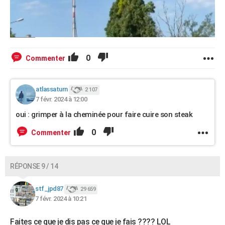
0
Commenter
atlassaturn
2 107
7 févr. 2024 à 12:00
oui : grimper à la cheminée pour faire cuire son steak
0
Commenter
RÉPONSE 9 / 14
stf_jpd87
29 659
7 févr. 2024 à 10:21
Faites ce que je dis pas ce que je fais ???? LOL