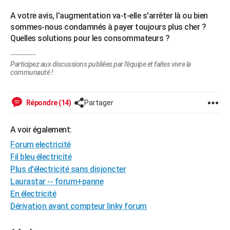
City break
Voyage de noces
Climat
Destinations
Voyage nature
Forum
+
PHOTO
A votre avis, l'augmentation va-t-elle s'arrêter là ou bien
sommes-nous condamnés à payer toujours plus cher ?
GUIDES D'ACHAT
Quelles solutions pour les consommateurs ?
BONS PLANS
Participez aux discussions publiées par l'équipe et faites vivre la
communauté !
CARTE DE VOEUX
Carte Bonne année
Carte Pâques
Carte de Noël
Carte Saint-Valentin
Carte d'anniversaire
DICTIONNAIRE
Répondre (14)
Partager
Biographies
Expressions
Dictionnaire
Citations
Proverbes
PROGRAMME TV
A voir également:
COPAINS D'AVANT
Forum electricité
Se connecter
Collèges
Universités
Service militaire
S'inscrire
Lycées
Primaires
Entreprises
Avis de recherche
Fil bleu électricité
AVIS DE DÉCÈS
Plus d'électricité sans disjoncter
FORUM
Laurastar -- forum+panne
En électricité
Lifestyle
Sport
Television
Cinema
Bricolage
Culture
Auto
Voyage
Dérivation avant compteur linky forum