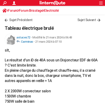
ACTUALITÉS
Forum
Forum Bricolage
Connexion
Electricité
S'inscrire
Rechercher
Société
Education
Villes
Politique
Faits Divers
Monde
+
SPORT
Sujet Précédent
Sujet Suivant
Football
Cyclisme
Forum
Coupe du monde 2026
Tennis
Rugby
CULTURE
Tableau électrique brulé
TNT
Cinéma
Musique
Programme TV
Streaming
Sorties cinéma
+
FINANCE
astuces72
-
Modifié le 21 mars 2024 à 06:48
Carminas
-
21 mars 2024 à 07:10
Impôts
Immobilier
Banque
Crédit
Retraite
Epargne
Risques naturels par ville
Assurance
AUTO
slt,
Réserver un essai
Berlines
Forum auto
Essais
Citadines
SUV
+
HIGH-TECH
Le résultat d'un iD de 40A sous un Disjoncteur EDF de 60A
Meilleur smartphone
Ordinateurs
Guide high-tech
Mobiles
Internet
Jeux vidéo
+
BRICOLAGE
? C'est limite limite.
En pleine charge du chauffage et chauffe-eau, il a cramé
Aménagement intérieur
Cuisine
Jardinage
+
Forum
Extérieur
Salle de bains
Rangement
WEEK-END
dans la nuit, donc la box, chargeur smartphone, TV et
autres appareils en veille = 1A
Escapades
Expositions
Week-end nature
Guides de France
Patrimoine
Musées
+
LIFESTYLE
Bien-être
Mode
+
Art de vivre
Loisirs
Modes de vie
2 X 2000W convecteur salon
SANTE
1500W chambre
Guide de la santé
Médicaments
+
Alimentation
Maladies
Sommeil
750W salle de bain
VOYAGE