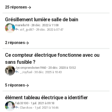
25 réponses
Grésillement lumière salle de bain
mariella18
-
28 déc. 2022 à 11:08
stf_jpd87
-
29 déc. 2022 à 07:47
2 réponses
Ce compteur électrique fonctionne avec ou
sans fusible ?
Jycomprendsrien1960
-
20 déc. 2020 à 13:52
_Joyfuel
-
30 déc. 2025 à 10:43
5 réponses
élément tableau électrique a identifier
fab33100
-
1 juil. 2021 à 09:18
Clarckos
-
1 juil. 2021 à 14:46