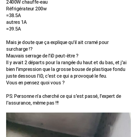
2400W chauffe-eau
City break
Voyage de noces
Climat
Destinations
Voyage nature
Forum
+
PHOTO
Réfrigérateur 200w
=38.5A
GUIDES D'ACHAT
autres 1A
=39.5A
BONS PLANS
Mais je doute que ça explique qu'il ait cramé pour
CARTE DE VOEUX
surcharge !?
Carte Bonne année
Carte Pâques
Carte de Noël
Carte Saint-Valentin
Carte d'anniversaire
Mauvais serrage de l'iD peut-être ?
DICTIONNAIRE
Il y avait 2 départs pour la rangée du haut et du bas, et j'ai
Biographies
Expressions
Dictionnaire
Citations
Proverbes
bien l'impression que la grosse bouse de plastique fondu
PROGRAMME TV
juste dessous l'iD, c'est ce qui a provoqué le feu.
COPAINS D'AVANT
Vous en pensez quoi vous ?
Se connecter
Collèges
Universités
Service militaire
S'inscrire
Lycées
Primaires
Entreprises
Avis de recherche
AVIS DE DÉCÈS
PS: Personne n'a cherché ce qui s'est passé, l'expert de
l'assurance, même pas !!!
FORUM
Lifestyle
Sport
Television
Cinema
Bricolage
Culture
Auto
Voyage