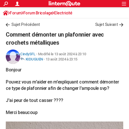
ACTUALITÉS
Forum
Forum Bricolage
Connexion
Electricité
S'inscrire
Rechercher
Société
Education
Villes
Politique
Faits Divers
Monde
+
SPORT
Sujet Précédent
Sujet Suivant
Football
Cyclisme
Forum
Coupe du monde 2026
Tennis
Rugby
CULTURE
Comment démonter un plafonnier avec
TNT
Cinéma
Musique
Programme TV
Streaming
Sorties cinéma
+
crochets métalliques
FINANCE
Impôts
Immobilier
Banque
Crédit
Retraite
Epargne
Risques naturels par ville
Assurance
AUTO
CindySFL
-
Modifié le 13 août 2024 à 23:10
KIDUGUEN
-
13 août 2024 à 23:15
Réserver un essai
Berlines
Forum auto
Essais
Citadines
SUV
+
HIGH-TECH
Bonjour
Meilleur smartphone
Ordinateurs
Guide high-tech
Mobiles
Internet
Jeux vidéo
+
BRICOLAGE
Pouvez vous m'aider en m'expliquant comment démonter
Aménagement intérieur
Cuisine
Jardinage
+
Forum
Extérieur
Salle de bains
Rangement
ce type de plafonnier afin de changer l'ampoule svp?
WEEK-END
Escapades
Expositions
Week-end nature
Guides de France
Patrimoine
Musées
+
J'ai peur de tout casser ????
LIFESTYLE
Bien-être
Mode
+
Art de vivre
Loisirs
Modes de vie
Merci beaucoup
SANTE
Guide de la santé
Médicaments
+
Alimentation
Maladies
Sommeil
VOYAGE