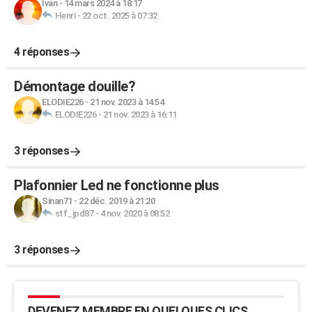
Ivan
-
14 mars 2024 à 18:17
Henri
-
22 oct. 2025 à 07:32
4 réponses
Démontage douille?
ELODIE226
-
21 nov. 2023 à 14:54
ELODIE226
-
21 nov. 2023 à 16:11
3 réponses
Plafonnier Led ne fonctionne plus
Sinan71
-
22 déc. 2019 à 21:20
stf_jpd87
-
4 nov. 2020 à 08:52
3 réponses
DEVENEZ MEMBRE EN QUELQUES CLICS