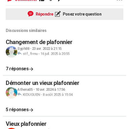
Répondre
Posez votre question
Discussions similaires
Changement de plafonnier
Syph88
-
23 avr. 2022 à 21:15
stf_frmu
-
16 juil. 2025 à 20:55
7 réponses
Démonter un vieux plafonnier
Athena05
-
10 avr. 2024 à 17:56
KIDUGUEN
-
8 août 2025 à 15:04
5 réponses
Vieux plafonnier