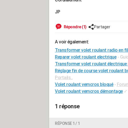
JP
Répondre (1)
Partager
A voir également:
Transformer volet roulant radio en fil
Reparer volet roulant electrique
- Gui
Transformer volet roulant électrique
Réglage fin de course volet roulant 
Portails..
Volet roulant vemcros bloqué
-
Forum
Volet roulant vemcros démontage
✓
1 réponse
RÉPONSE 1 / 1