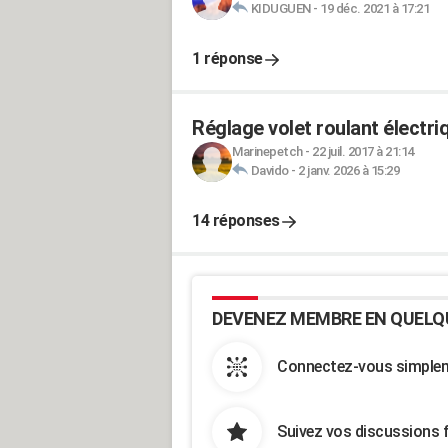
KIDUGUEN
-
19 déc. 2021 à 17:21
1 réponse
Réglage volet roulant électri
Marinepetch
-
22 juil. 2017 à 21:14
Davido
-
2 janv. 2026 à 15:29
14 réponses
DEVENEZ MEMBRE EN QUELQ
Connectez-vous simpleme
Suivez vos discussions 