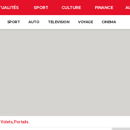
TUALITÉS
SPORT
CULTURE
FINANCE
A
SPORT
AUTO
TELEVISION
VOYAGE
CINEMA
Volets, Portails..