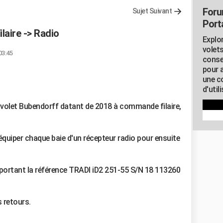
Foru
Sujet Suivant
Porta
laire -> Radio
Explor
volets
03:45
conse
pour 
une c
d'util
e volet Bubendorff datant de 2018 à commande filaire,
'équiper chaque baie d'un récepteur radio pour ensuite
 portant la référence TRADI iD2 251-55 S/N 18 113260
 retours.