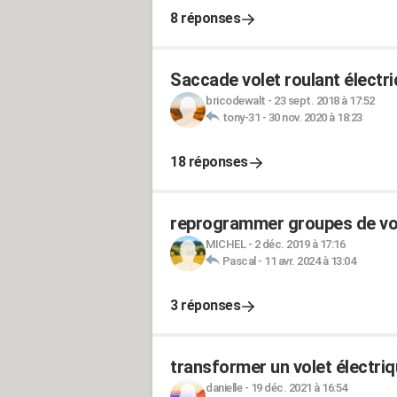
8 réponses
Saccade volet roulant électr
bricodewalt
-
23 sept. 2018 à 17:52
tony-31
-
30 nov. 2020 à 18:23
18 réponses
reprogrammer groupes de vol
MICHEL
-
2 déc. 2019 à 17:16
Pascal
-
11 avr. 2024 à 13:04
3 réponses
transformer un volet électri
danielle
-
19 déc. 2021 à 16:54