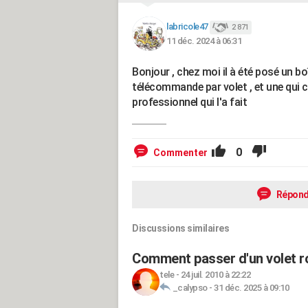
labricole47
2 871
11 déc. 2024 à 06:31
Bonjour , chez moi il à été posé un boîti
télécommande par volet , et une qui 
professionnel qui l'a fait
0
Commenter
Répond
Discussions similaires
Comment passer d'un volet ro
tele
-
24 juil. 2010 à 22:22
_calypso
-
31 déc. 2025 à 09:10