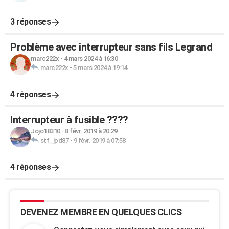
3 réponses
Problème avec interrupteur sans fils Legrand
marc222x
-
4 mars 2024 à 16:30
marc222x
-
5 mars 2024 à 19:14
4 réponses
Interrupteur à fusible ????
Jojo18310
-
8 févr. 2019 à 20:29
stf_jpd87
-
9 févr. 2019 à 07:58
4 réponses
DEVENEZ MEMBRE EN QUELQUES CLICS