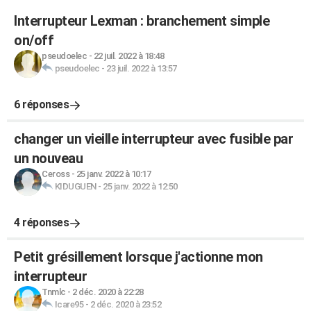
Interrupteur Lexman : branchement simple
on/off
pseudoelec
-
22 juil. 2022 à 18:48
pseudoelec
-
23 juil. 2022 à 13:57
6 réponses
changer un vieille interrupteur avec fusible par
un nouveau
Ceross
-
25 janv. 2022 à 10:17
KIDUGUEN
-
25 janv. 2022 à 12:50
4 réponses
Petit grésillement lorsque j'actionne mon
interrupteur
Tnmlc
-
2 déc. 2020 à 22:28
Icare95
-
2 déc. 2020 à 23:52