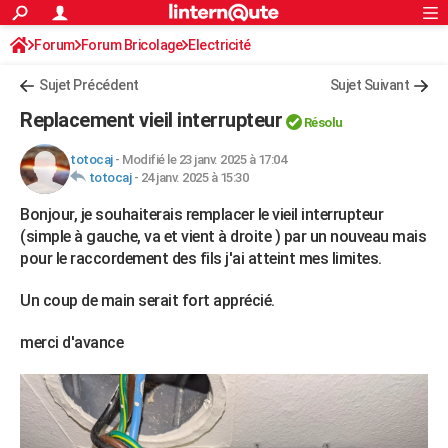
ACTUALITÉS
Forum
Forum Bricolage
Connexion
Electricité
S'inscrire
Rechercher
Société
Education
Villes
Politique
Faits Divers
Monde
+
SPORT
Sujet Précédent
Sujet Suivant
Football
Cyclisme
Forum
Coupe du monde 2026
Tennis
Rugby
CULTURE
Replacement vieil interrupteur
Résolu
TNT
Cinéma
Musique
Programme TV
Streaming
Sorties cinéma
+
FINANCE
totocaj
-
Modifié le 23 janv. 2025 à 17:04
totocaj
-
24 janv. 2025 à 15:30
Impôts
Immobilier
Banque
Crédit
Retraite
Epargne
Risques naturels par ville
Assurance
AUTO
Bonjour, je souhaiterais remplacer le vieil interrupteur
Réserver un essai
Berlines
Forum auto
Essais
Citadines
SUV
+
HIGH-TECH
(simple à gauche, va et vient à droite ) par un nouveau mais
pour le raccordement des fils j'ai atteint mes limites.
Meilleur smartphone
Ordinateurs
Guide high-tech
Mobiles
Internet
Jeux vidéo
+
BRICOLAGE
Un coup de main serait fort apprécié.
Aménagement intérieur
Cuisine
Jardinage
+
Forum
Extérieur
Salle de bains
Rangement
WEEK-END
merci d'avance
Escapades
Expositions
Week-end nature
Guides de France
Patrimoine
Musées
+
LIFESTYLE
Bien-être
Mode
+
Art de vivre
Loisirs
Modes de vie
SANTE
Guide de la santé
Médicaments
+
Alimentation
Maladies
Sommeil
VOYAGE