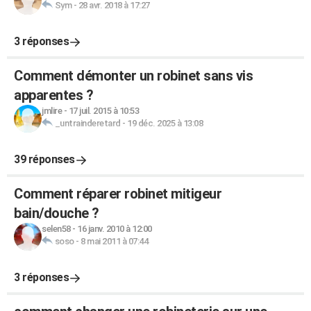
Sym
-
28 avr. 2018 à 17:27
3 réponses
Comment démonter un robinet sans vis
apparentes ?
jmlire
-
17 juil. 2015 à 10:53
_untrainderetard
-
19 déc. 2025 à 13:08
39 réponses
Comment réparer robinet mitigeur
bain/douche ?
selen58
-
16 janv. 2010 à 12:00
soso
-
8 mai 2011 à 07:44
3 réponses