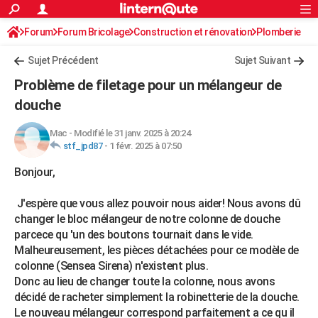
ACTUALITÉS
Forum
Forum Bricolage
Connexion
Construction et rénovation
S'inscrire
Plomberie
Rechercher
Société
Education
Villes
Politique
Faits Divers
Monde
+
SPORT
Sujet Précédent
Sujet Suivant
Football
Cyclisme
Forum
Coupe du monde 2026
Tennis
Rugby
CULTURE
Problème de filetage pour un mélangeur de
TNT
Cinéma
Musique
Programme TV
Streaming
Sorties cinéma
+
douche
FINANCE
Impôts
Immobilier
Banque
Crédit
Retraite
Epargne
Risques naturels par ville
Assurance
AUTO
Mac
-
Modifié le 31 janv. 2025 à 20:24
stf_jpd87
-
1 févr. 2025 à 07:50
Réserver un essai
Berlines
Forum auto
Essais
Citadines
SUV
+
HIGH-TECH
Bonjour,
Meilleur smartphone
Ordinateurs
Guide high-tech
Mobiles
Internet
Jeux vidéo
+
BRICOLAGE
J'espère que vous allez pouvoir nous aider! Nous avons dû
Aménagement intérieur
Cuisine
Jardinage
+
Forum
Extérieur
Salle de bains
Rangement
changer le bloc mélangeur de notre colonne de douche
WEEK-END
parcece qu 'un des boutons tournait dans le vide.
Escapades
Expositions
Week-end nature
Guides de France
Patrimoine
Musées
+
LIFESTYLE
Malheureusement, les pièces détachées pour ce modèle de
colonne (Sensea Sirena) n'existent plus.
Bien-être
Mode
+
Art de vivre
Loisirs
Modes de vie
SANTE
Donc au lieu de changer toute la colonne, nous avons
décidé de racheter simplement la robinetterie de la douche.
Guide de la santé
Médicaments
+
Alimentation
Maladies
Sommeil
VOYAGE
Le nouveau mélangeur correspond parfaitement a ce qu il