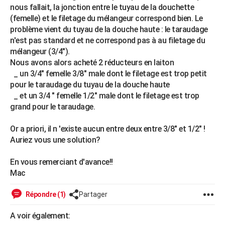
nous fallait, la jonction entre le tuyau de la douchette
City break
Voyage de noces
Climat
Destinations
Voyage nature
Forum
+
PHOTO
(femelle) et le filetage du mélangeur correspond bien. Le
problème vient du tuyau de la douche haute : le taraudage
GUIDES D'ACHAT
n'est pas standard et ne correspond pas à au filetage du
mélangeur (3/4").
BONS PLANS
Nous avons alors acheté 2 réducteurs en laiton
CARTE DE VOEUX
_ un 3/4" femelle 3/8" male dont le filetage est trop petit
pour le taraudage du tuyau de la douche haute
Carte Bonne année
Carte Pâques
Carte de Noël
Carte Saint-Valentin
Carte d'anniversaire
DICTIONNAIRE
_ et un 3/4 " femelle 1/2" male dont le filetage est trop
grand pour le taraudage.
Biographies
Expressions
Dictionnaire
Citations
Proverbes
PROGRAMME TV
Or a priori, il n 'existe aucun entre deux entre 3/8" et 1/2" !
COPAINS D'AVANT
Auriez vous une solution?
Se connecter
Collèges
Universités
Service militaire
S'inscrire
Lycées
Primaires
Entreprises
Avis de recherche
AVIS DE DÉCÈS
En vous remerciant d'avance!!
Mac
FORUM
Lifestyle
Sport
Television
Cinema
Bricolage
Culture
Auto
Voyage
Répondre (1)
Partager
A voir également: