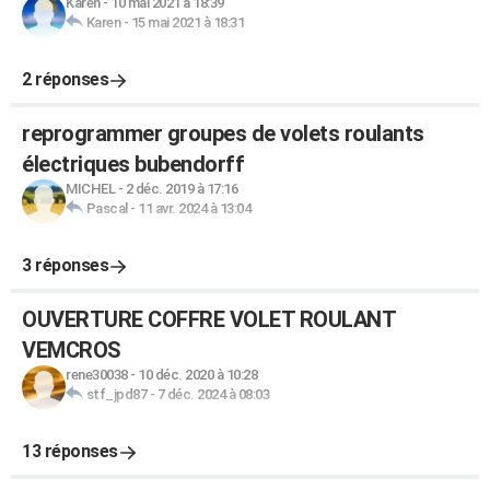
Karen
-
10 mai 2021 à 18:39
Karen
-
15 mai 2021 à 18:31
2 réponses
reprogrammer groupes de volets roulants
électriques bubendorff
MICHEL
-
2 déc. 2019 à 17:16
Pascal
-
11 avr. 2024 à 13:04
3 réponses
OUVERTURE COFFRE VOLET ROULANT
VEMCROS
rene30038
-
10 déc. 2020 à 10:28
stf_jpd87
-
7 déc. 2024 à 08:03
13 réponses