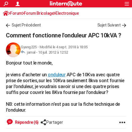
ACTUALITÉS
Forum
Forum Bricolage
Connexion
Electronique
S'inscrire
Rechercher
Société
Education
Villes
Politique
Faits Divers
Monde
+
SPORT
Sujet Précédent
Sujet Suivant
Football
Cyclisme
Forum
Coupe du monde 2026
Tennis
Rugby
CULTURE
Comment fonctionne l'onduleur APC 10kVA ?
TNT
Cinéma
Musique
Programme TV
Streaming
Sorties cinéma
+
FINANCE
Gyang225
-
Modifié le 4 sept. 2018 à 18:05
jamal -
10 juil. 2012 à 12:52
Impôts
Immobilier
Banque
Crédit
Retraite
Epargne
Risques naturels par ville
Assurance
AUTO
Bonjour tout le monde,
Réserver un essai
Berlines
Forum auto
Essais
Citadines
SUV
+
HIGH-TECH
je viens d'acheter un
onduleur
APC de 10Kva avec quatre
Meilleur smartphone
Ordinateurs
Guide high-tech
Mobiles
Internet
Jeux vidéo
+
BRICOLAGE
prise de sorties,sur les 10Kva seulement 8kva sont fournie
par l'onduleur, je voudrais savoir si une des quatre prises
Aménagement intérieur
Cuisine
Jardinage
+
Forum
Extérieur
Salle de bains
Rangement
WEEK-END
suffis pour couvrir les 8Kva fournie par l'onduleur?
Escapades
Expositions
Week-end nature
Guides de France
Patrimoine
Musées
+
LIFESTYLE
NB: cette information n'est pas sur la fiche technique de
l'onduleur.
Bien-être
Mode
+
Art de vivre
Loisirs
Modes de vie
SANTE
Répondre (6)
Partager
Guide de la santé
Médicaments
+
Alimentation
Maladies
Sommeil
VOYAGE