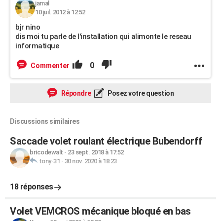
jamal
10 juil. 2012 à 12:52
bjr nino
dis moi tu parle de l'installation qui alimonte le reseau
informatique
0
Commenter
Répondre
Posez votre question
Discussions similaires
Saccade volet roulant électrique Bubendorff
bricodewalt
-
23 sept. 2018 à 17:52
tony-31
-
30 nov. 2020 à 18:23
18 réponses
Volet VEMCROS mécanique bloqué en bas