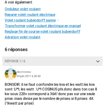
A voir également:
City break
Voyage de noces
Climat
Destinations
Voyage nature
Forum
+
PHOTO
Onduleur volet roulant
Reparer volet roulant electrique
GUIDES D'ACHAT
Volet roulant bubendorff panne
✓
BONS PLANS
Transformer volet roulant électrique en manuel
Reglage fin de course volet roulant bubendorff
CARTE DE VOEUX
Aération volet roulant
Carte Bonne année
Carte Pâques
Carte de Noël
Carte Saint-Valentin
Carte d'anniversaire
DICTIONNAIRE
6 réponses
Biographies
Expressions
Dictionnaire
Citations
Proverbes
PROGRAMME TV
RÉPONSE 1 / 6
COPAINS D'AVANT
Se connecter
Collèges
Universités
Service militaire
S'inscrire
Lycées
Primaires
Entreprises
Avis de recherche
electronsa
AVIS DE DÉCÈS
30 juin 2011 à 20:40
FORUM
BONSOIR: il ne faut confondre les kva et les watt.les kva
sont :U*I; les watt : U*I COSINUS phi.donc dans ton cas 8
Lifestyle
Sport
Television
Cinema
Bricolage
Culture
Auto
Voyage
kw sous 220v correspond a 36A! donc pas sur une seule
prise..mais divise par le nombre de prises.si 8 prises: 4A
(1kwatt par prise)