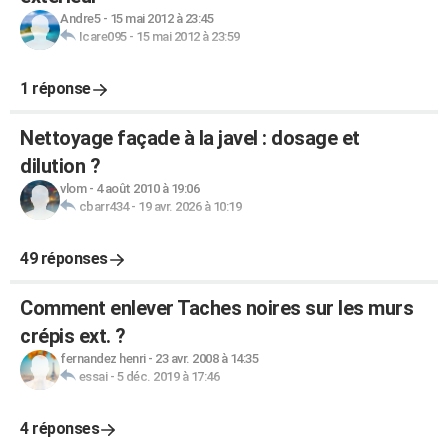
Andre5
-
15 mai 2012 à 23:45
Icare095
-
15 mai 2012 à 23:59
1 réponse
Nettoyage façade à la javel : dosage et
dilution ?
vlom
-
4 août 2010 à 19:06
cbarr434
-
19 avr. 2026 à 10:19
49 réponses
Comment enlever Taches noires sur les murs
crépis ext. ?
fernandez henri
-
23 avr. 2008 à 14:35
essai
-
5 déc. 2019 à 17:46
4 réponses