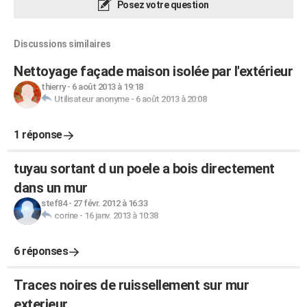
Posez votre question
Discussions similaires
Nettoyage façade maison isolée par l'extérieur
thierry
-
6 août 2013 à 19:18
Utilisateur anonyme
-
6 août 2013 à 20:08
1 réponse
tuyau sortant d un poele a bois directement
dans un mur
stef84
-
27 févr. 2012 à 16:33
corine
-
16 janv. 2013 à 10:38
6 réponses
Traces noires de ruissellement sur mur
exterieur