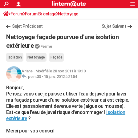
ACTUALITÉS
Forum
Forum Bricolage
Connexion
Nettoyage
S'inscrire
Rechercher
Société
Education
Villes
Politique
Faits Divers
Monde
+
SPORT
Sujet Précédent
Sujet Suivant
Football
Cyclisme
Forum
Coupe du monde 2026
Tennis
Rugby
CULTURE
Nettoyage façade pourvue d'une isolation
TNT
Cinéma
Musique
Programme TV
Streaming
Sorties cinéma
+
extérieure
FINANCE
Fermé
Impôts
Immobilier
Banque
Crédit
Retraite
Epargne
Risques naturels par ville
Assurance
AUTO
Isolation
Nettoyage
Façade
Réserver un essai
Berlines
Forum auto
Essais
Citadines
SUV
+
HIGH-TECH
Ariane
-
Modifié le 28 nov. 2011 à 19:10
peint33 -
15 janv. 2012 à 21:54
Meilleur smartphone
Ordinateurs
Guide high-tech
Mobiles
Internet
Jeux vidéo
+
BRICOLAGE
Bonjour,
Pensez-vous que je puisse utiliser l'eau de javel pour laver
Aménagement intérieur
Cuisine
Jardinage
+
Forum
Extérieur
Salle de bains
Rangement
WEEK-END
ma façade pourvue d'une isolation extérieur qui est crépie.
Elle est passablement devenue verte (algue ou mousse).
Escapades
Expositions
Week-end nature
Guides de France
Patrimoine
Musées
+
LIFESTYLE
Est-ce que l'eau de javel risque d'endommager l'
isolation
extérieure
?
Bien-être
Mode
+
Art de vivre
Loisirs
Modes de vie
SANTE
Merci pour vos conseil
Guide de la santé
Médicaments
+
Alimentation
Maladies
Sommeil
VOYAGE