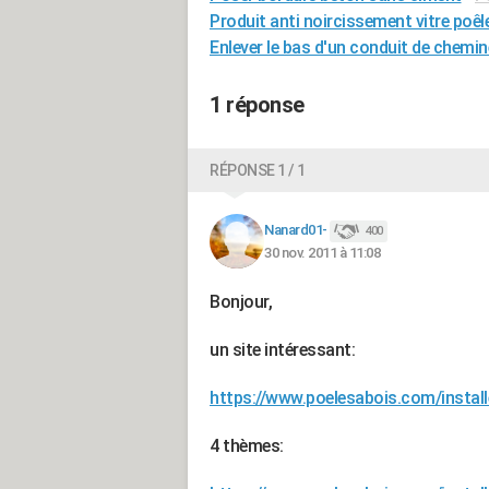
Produit anti noircissement vitre poêl
Enlever le bas d'un conduit de chemin
1 réponse
RÉPONSE 1 / 1
Nanard01-
400
30 nov. 2011 à 11:08
Bonjour,
un site intéressant:
https://www.poelesabois.com/install
4 thèmes: