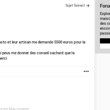
Foru
Sujet Suivant
Explo
maiso
des co
encor
passio
casto et leur artisan me demande 5500 euros pour la
ui peus me donner des conseil sachant que la
erci
orum Maçonnerie