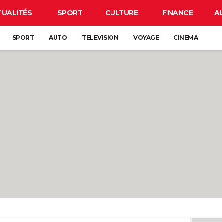
TUALITÉS
SPORT
CULTURE
FINANCE
A
SPORT
AUTO
TELEVISION
VOYAGE
CINEMA