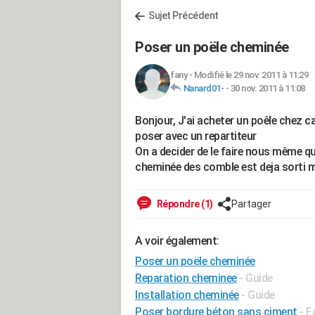
Sujet Précédent
Poser un poële cheminée
fany
-
Modifié le 29 nov. 2011 à 11:29
Nanard01-
-
30 nov. 2011 à 11:08
Bonjour, J'ai acheter un poêle chez 
poser avec un repartiteur
On a decider de le faire nous même q
cheminée des comble est deja sorti m
Répondre (1)
Partager
A voir également:
Poser un poële cheminée
Reparation cheminee
- Guide
Installation cheminée
- Guide
Poser bordure béton sans ciment
-
F