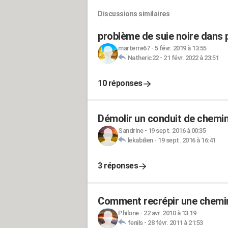
Discussions similaires
problème de suie noire dans 
marterre67
-
5 févr. 2019 à 13:55
Natheric22
-
21 févr. 2022 à 23:51
10 réponses
Démolir un conduit de chemin
Sandrine
-
19 sept. 2016 à 00:35
lekabilien
-
19 sept. 2016 à 16:41
3 réponses
Comment recrépir une chemin
Philone
-
22 avr. 2010 à 13:19
fenils
-
28 févr. 2011 à 21:53