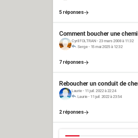
5 réponses
Comment boucher une chemin
Cyril FOLTRAN
-
23 mars 2008 à 11:32
Serge
-
15 mai 2025 à 12:32
7 réponses
Reboucher un conduit de che
Laurie
-
11 juil. 2022 à 22:24
Laurie
-
11 juil. 2022 à 23:54
2 réponses