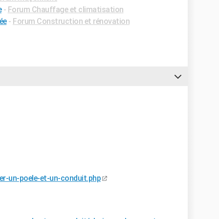
e
-
Forum Chauffage et climatisation
ée
-
Forum Construction et rénovation
er-un-poele-et-un-conduit.php