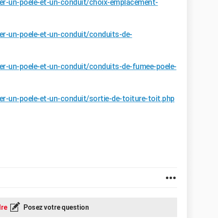
ler-un-poele-et-un-conduit/choix-emplacement-
er-un-poele-et-un-conduit/conduits-de-
er-un-poele-et-un-conduit/conduits-de-fumee-poele-
r-un-poele-et-un-conduit/sortie-de-toiture-toit.php
re
Posez votre question