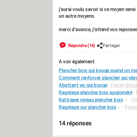
j'aurai voulu savoir si ce moyen serai 
un autre moyens.
merci d'avance, j'attend vos reponses
Répondre (14)
Partager
A voir également:
Plancher bois qui bouge quand on m
Comment renforcer plancher qui vib
Abattant wc qui bouge
-
Forum Bricol
Ragréage plancher bois aggloméré
-
Rattraper niveau plancher bois
✓
-
Fo
Ragréage sur plancher bois
✓
-
Forum
14 réponses