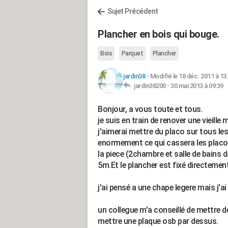
Sujet Précédent
Plancher en bois qui bouge.
Bois
Parquet
Plancher
jardin38
-
Modifié le 18 déc. 2011 à 13
jardin38200 -
30 mai 2013 à 09:39
Bonjour, a vous toute et tous.
je suis en train de renover une vieille
j'aimerai mettre du placo sur tous le
enormement ce qui cassera les placo
la piece (2chambre et salle de bains 
5m.Et le plancher est fixé directement
j'ai pensé a une chape legere mais j'a
un collegue m'a conseillé de mettre 
mettre une plaque osb par dessus.