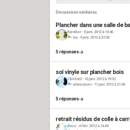
Discussions similaires
Plancher dans une salle de ba
Kernibor
-
8 janv. 2012 à 10:46
isa
-
9 janv. 2012 à 22:38
5 réponses
sol vinyle sur plancher bois
Cloclo63
-
10 janv. 2012 à 19:32
atlassaturn
-
11 janv. 2012 à 21:45
5 réponses
retrait résidus de colle à car
Brico
-
4 févr. 2012 à 14:49