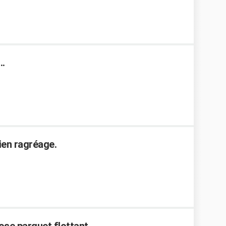
..
ien ragréage.