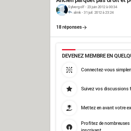
Ancien parquet pas droit et p
Sylvergolf
-
23 juin 2012 à 00:34
almk
-
31 juil. 2012 à 23:24
18 réponses
DEVENEZ MEMBRE EN QUELQ
Connectez-vous simpleme
Suivez vos discussions 
Mettez en avant votre ex
Profitez de nombreuses 
inscrivant