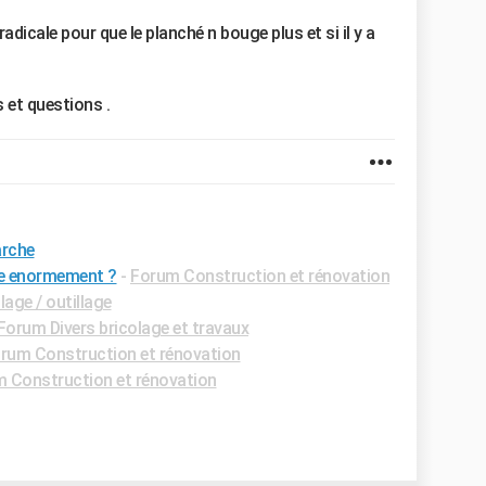
radicale pour que le planché n bouge plus et si il y a
 et questions .
arche
re enormement ?
-
Forum Construction et rénovation
age / outillage
Forum Divers bricolage et travaux
rum Construction et rénovation
 Construction et rénovation