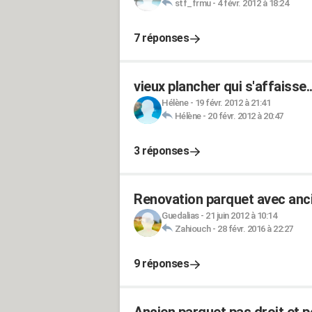
stf_frmu
-
4 févr. 2012 à 18:24
7 réponses
vieux plancher qui s'affaisse..
Hélène
-
19 févr. 2012 à 21:41
Hélène
-
20 févr. 2012 à 20:47
3 réponses
Renovation parquet avec anc
Guedalias
-
21 juin 2012 à 10:14
Zahiouch
-
28 févr. 2016 à 22:27
9 réponses