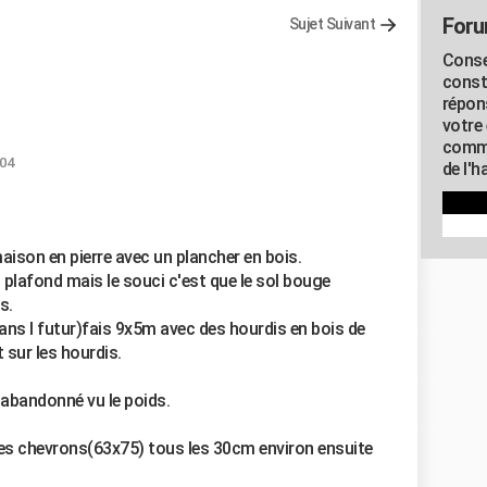
Foru
Sujet Suivant
Conse
const
répon
votre 
commu
:04
de l'h
 maison en pierre avec un plancher en bois.
s plafond mais le souci c'est que le sol bouge
s.
dans l futur)fais 9x5m avec des hourdis en bois de
 sur les hourdis.
i abandonné vu le poids.
des chevrons(63x75) tous les 30cm environ ensuite