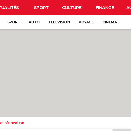
TUALITÉS
SPORT
CULTURE
FINANCE
A
SPORT
AUTO
TELEVISION
VOYAGE
CINEMA
et rénovation