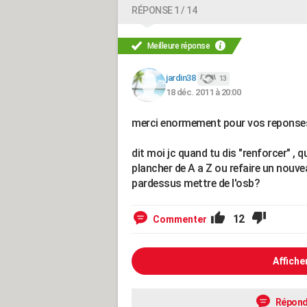
RÉPONSE 1 / 14
Meilleure réponse
jardin38
13
18 déc. 2011 à 20:00
merci enormement pour vos reponses 
dit moi jc quand tu dis "renforcer" , 
plancher de A a Z ou refaire un nouvea
pardessus mettre de l'osb?
12
Commenter
Affiche
Répond