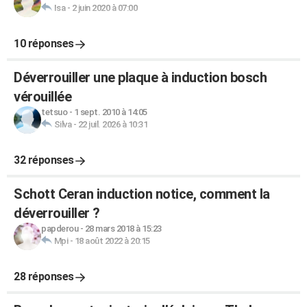
Isa
-
2 juin 2020 à 07:00
10 réponses
Déverrouiller une plaque à induction bosch
vérouillée
tetsuo
-
1 sept. 2010 à 14:05
Silva
-
22 juil. 2026 à 10:31
32 réponses
Schott Ceran induction notice, comment la
déverrouiller ?
papderou
-
28 mars 2018 à 15:23
Mpi
-
18 août 2022 à 20:15
28 réponses