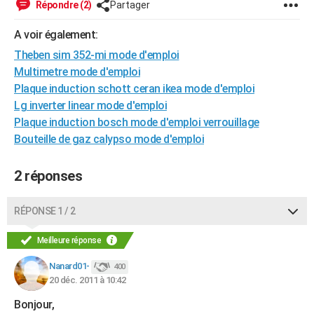
Répondre (2)
Partager
City break
Voyage de noces
Climat
Destinations
Voyage nature
Forum
+
PHOTO
A voir également:
GUIDES D'ACHAT
Theben sim 352-mi mode d'emploi
Multimetre mode d'emploi
BONS PLANS
Plaque induction schott ceran ikea mode d'emploi
CARTE DE VOEUX
Lg inverter linear mode d'emploi
Plaque induction bosch mode d'emploi verrouillage
Carte Bonne année
Carte Pâques
Carte de Noël
Carte Saint-Valentin
Carte d'anniversaire
DICTIONNAIRE
Bouteille de gaz calypso mode d'emploi
Biographies
Expressions
Dictionnaire
Citations
Proverbes
PROGRAMME TV
2 réponses
COPAINS D'AVANT
RÉPONSE 1 / 2
Se connecter
Collèges
Universités
Service militaire
S'inscrire
Lycées
Primaires
Entreprises
Avis de recherche
AVIS DE DÉCÈS
Meilleure réponse
FORUM
Nanard01-
400
Lifestyle
Sport
Television
Cinema
Bricolage
Culture
Auto
Voyage
20 déc. 2011 à 10:42
Bonjour,