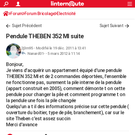
ACTUALITÉS
Forum
Forum Bricolage
Connexion
Electricité
S'inscrire
Rechercher
Société
Education
Villes
Politique
Faits Divers
Monde
+
SPORT
Sujet Précédent
Sujet Suivant
Football
Cyclisme
Forum
Coupe du monde 2026
Tennis
Rugby
CULTURE
Pendule THEBEN 352 MI suite
TNT
Cinéma
Musique
Programme TV
Streaming
Sorties cinéma
+
FINANCE
2j3m95
-
Modifié le 19 déc. 2011 à 13:41
Nanard01- -
5 mars 2012 à 11:14
Impôts
Immobilier
Banque
Crédit
Retraite
Epargne
Risques naturels par ville
Assurance
AUTO
Bonjour,
Réserver un essai
Berlines
Forum auto
Essais
Citadines
SUV
+
HIGH-TECH
Je viens d'acquérir un appartement équipé d'une pendule
THEBEN 352 MI et de 2 commandes déportées, l'ensemble
Meilleur smartphone
Ordinateurs
Guide high-tech
Mobiles
Internet
Jeux vidéo
+
BRICOLAGE
ne fonctionne pas, surement la pile interne de la pendule
(appart construit en 2005), comment démonte t on cette
Aménagement intérieur
Cuisine
Jardinage
+
Forum
Extérieur
Salle de bains
Rangement
WEEK-END
pendule pour changer la pile et comment programme t on
la pendule une fois la pile changée
Escapades
Expositions
Week-end nature
Guides de France
Patrimoine
Musées
+
LIFESTYLE
Quelqu'un a t il des informations précise sur cette pendule (
ouverture du boitier, type de pile, branchement), car sur le
Bien-être
Mode
+
Art de vivre
Loisirs
Modes de vie
SANTE
site Theben c'est assez succin
Merci d'avance
Guide de la santé
Médicaments
+
Alimentation
Maladies
Sommeil
VOYAGE