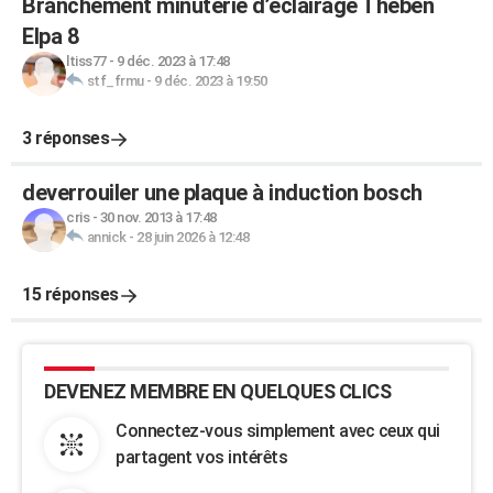
Branchement minuterie d’éclairage Theben
Elpa 8
ltiss77
-
9 déc. 2023 à 17:48
stf_frmu
-
9 déc. 2023 à 19:50
3 réponses
deverrouiler une plaque à induction bosch
cris
-
30 nov. 2013 à 17:48
annick
-
28 juin 2026 à 12:48
15 réponses
DEVENEZ MEMBRE EN QUELQUES CLICS
Connectez-vous simplement avec ceux qui
partagent vos intérêts