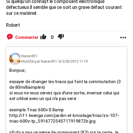
Si quelqu'un connayt le composant électronique
défectueux.Il semble que ce soit un grave défaut courant
sur ce matériel.
Robert
0
Commenter
Nanard01-
Modifié par Nanard01- le 5/03/2012 11:19
Bonjour,
essayer de changer les triacs qui font la commutation (3
de 80milliampère)
si vous ne vous servez que d'une sortie, inverser celui qui
est utilisé avec un qui n'a pas servi
exemple Triac 600v 0.8amp
http://i11.twenga.com/jardin-et-bricolage/triac/zo-107-
triac-600v-tp_5916772545717919872b.jpg
s'il n'y a pas ce genre de composant (X3) sur la carte , le