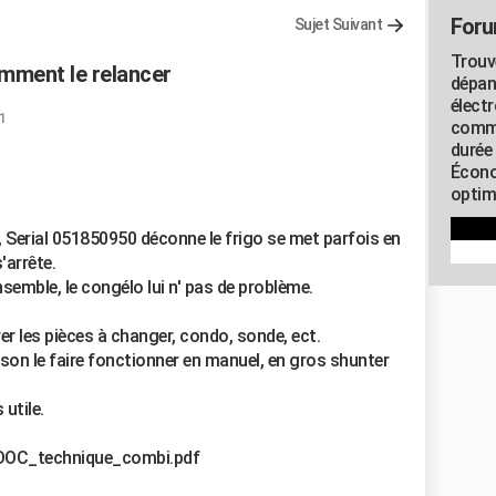
Foru
Sujet Suivant
Trouv
mment le relancer
dépan
élect
1
commu
durée
Écono
optimi
Serial 051850950 déconne le frigo se met parfois en
'arrête.
nsemble, le congélo lui n' pas de problème.
r les pièces à changer, condo, sonde, ect.
aison le faire fonctionner en manuel, en gros shunter
 utile.
.fr/DOC_technique_combi.pdf