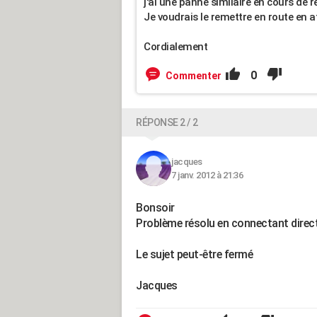
j'ai une panne similaire en cours de r
Je voudrais le remettre en route en a
Cordialement
0
Commenter
RÉPONSE 2 / 2
jacques
7 janv. 2012 à 21:36
Bonsoir
Problème résolu en connectant direct
Le sujet peut-être fermé
Jacques