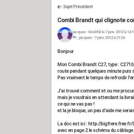
Sujet Précédent
Combi Brandt qui clignote co
jacques
-
Modifié le 7 janv. 2012 à 14:1
jacques -
7 janv. 2012 à 21:36
Bonjour
Mon Combi Brandt C27, type : C2710, 
route pendant quelques minute puis s
Pas vraiment le temps de refroidir l'e
J'ai trouvé comment et ou me procure
mais je voudrais en attendant la livr
ce qui ne vas pas !
et la je bloque, un peu d'aide me serais
La doc est ici : http://bigfrere.free
avec en page 2 le schéma du câblage.