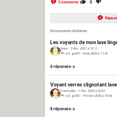
0
Commenter
Répond
Discussions similaires
Les voyants de mon lave lin
Buno
-
2 déc. 2021 à 12:11
stf_jpd87
-
4 mai 2026 à 17:41
6 réponses
Voyant verres clignotant lav
Particulier
-
1 févr. 2023 à 22:02
stf_jpd87
-
19 mars 2026 à 18:34
8 réponses