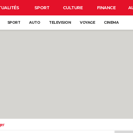
TUALITÉS
SPORT
CULTURE
FINANCE
A
SPORT
AUTO
TELEVISION
VOYAGE
CINEMA
ger