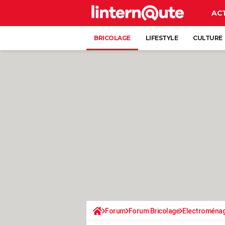
AC
BRICOLAGE
LIFESTYLE
CULTURE
Forum
Forum Bricolage
Electroména