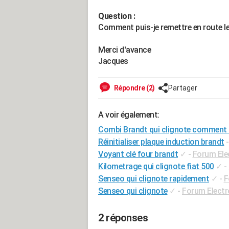
Question :
Comment puis-je remettre en route le 
Merci d'avance
Jacques
Répondre (2)
Partager
A voir également:
Combi Brandt qui clignote comment l
Réinitialiser plaque induction brandt
Voyant clé four brandt
✓
-
Forum El
Kilometrage qui clignote fiat 500
✓
-
Senseo qui clignote rapidement
✓
-
F
Senseo qui clignote
✓
-
Forum Elect
2 réponses