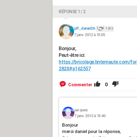
RÉPONSE 1 / 2
jdf_daniel26
1 813
7 janv. 2012 à 15:05
Bonjour,
Peut-être ici:
https://bricolage.linternaute.com/f
2820#p162557
0
Commenter
jacques
7 janv. 2012 à 15:40
Bonjour
merci daniel pour la réponse,