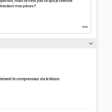
épartion, mais ce n'est pas ce que je cherche.
ttendant mes pièces !!
ement le compresseur via le klixon