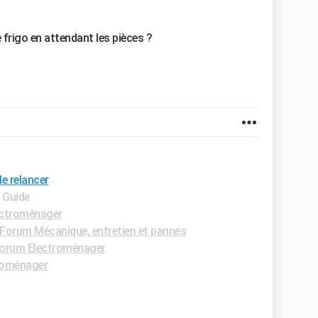
frigo en attendant les pièces ?
e relancer
- Guide
ectroménager
Forum Mécanique, entretien et pannes
orum Electroménager
roménager