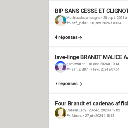
BIP SANS CESSE ET CLIGNOTT
Mathieualacampagne
-
20 sept. 2021 à 
stf_jpd87
-
30 janv. 2026 à 08:34
4 réponses
lave-linge BRANDT MALICE AA
gamewatch
-
18 janv. 2024 à 10:14
stf_jpd87
-
7 févr. 2024 à 07:51
7 réponses
Four Brandt et cadenas affic
CatesisLady
-
20 déc. 2020 à 17:02
Ninana
-
27 juin 2024 à 18:13