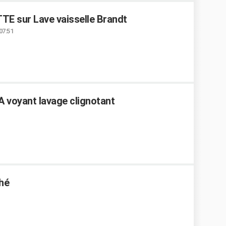
E sur Lave vaisselle Brandt
07:51
 voyant lavage clignotant
hé