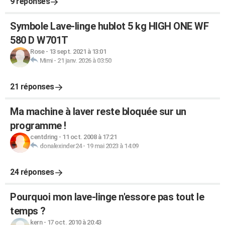
9 réponses
Symbole Lave-linge hublot 5 kg HIGH ONE WF
580 D W701T
Rose
-
13 sept. 2021 à 13:01
Mimi
-
21 janv. 2026 à 03:50
21 réponses
Ma machine à laver reste bloquée sur un
programme !
centdring
-
11 oct. 2008 à 17:21
donalexinder24
-
19 mai 2023 à 14:09
24 réponses
Pourquoi mon lave-linge n'essore pas tout le
temps ?
kern
-
17 oct. 2010 à 20:43