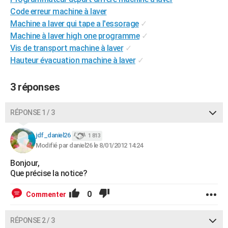
City break
Voyage de noces
Climat
Destinations
Voyage nature
Forum
+
Code erreur machine à laver
PHOTO
Machine a laver qui tape a l'essorage
✓
GUIDES D'ACHAT
Machine à laver high one programme
✓
Vis de transport machine à laver
✓
BONS PLANS
Hauteur évacuation machine à laver
✓
CARTE DE VOEUX
3 réponses
Carte Bonne année
Carte Pâques
Carte de Noël
Carte Saint-Valentin
Carte d'anniversaire
DICTIONNAIRE
RÉPONSE 1 / 3
Biographies
Expressions
Dictionnaire
Citations
Proverbes
PROGRAMME TV
jdf_daniel26
COPAINS D'AVANT
1 813
Modifié par daniel26 le 8/01/2012 14:24
Se connecter
Collèges
Universités
Service militaire
S'inscrire
Lycées
Primaires
Entreprises
Avis de recherche
AVIS DE DÉCÈS
Bonjour,
Que précise la notice?
FORUM
0
Commenter
Lifestyle
Sport
Television
Cinema
Bricolage
Culture
Auto
Voyage
RÉPONSE 2 / 3