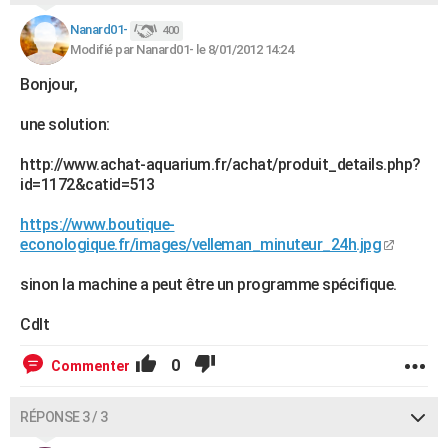
Nanard01-
400
Modifié par Nanard01- le 8/01/2012 14:24
Bonjour,
une solution:
http://www.achat-aquarium.fr/achat/produit_details.php?
id=1172&catid=513
https://www.boutique-
econologique.fr/images/velleman_minuteur_24h.jpg
sinon la machine a peut être un programme spécifique.
Cdlt
0
Commenter
RÉPONSE 3 / 3