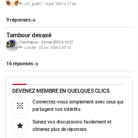
stf_jpd87
-
14 juil. 2021 à 17:44
9 réponses
Tambour desaxé
Chachapso
-
24 mai 2021 à 10:27
Lolo86
-
23 avr. 2026 à 07:16
16 réponses
DEVENEZ MEMBRE EN QUELQUES CLICS
Connectez-vous simplement avec ceux qui
partagent vos intérêts
Suivez vos discussions facilement et
obtenez plus de réponses