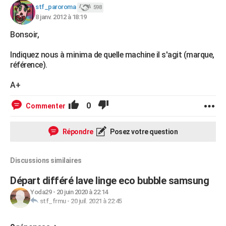
stf_paroroma
598
8 janv. 2012 à 18:19
Bonsoir,
Indiquez nous à minima de quelle machine il s'agit (marque,
référence).
A+
0
Commenter
Répondre
Posez votre question
Discussions similaires
Départ différé lave linge eco bubble samsung
Yoda29
-
20 juin 2020 à 22:14
stf_frmu
-
20 juil. 2021 à 22:45