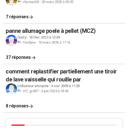
clioman38
-
20 mars 2025 à 05:02
7 réponses
panne allumage poele à pellet (MCZ)
fivety
-
18 févr. 2013 à 12:38
Yamlyne
-
10 mars 2025 à 17:16
37 réponses
comment replastifier partiellement une tiroir
de lave vaisselle qui rouille par
Utilisateur anonyme
-
6 nov. 2009 à 11:20
stf_jpd87
-
6 juin 2024 à 18:46
8 réponses