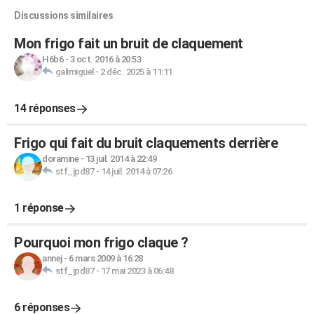
Discussions similaires
Mon frigo fait un bruit de claquement
H6b6
-
3 oct. 2016 à 20:53
galimiguel
-
2 déc. 2025 à 11:11
14 réponses
Frigo qui fait du bruit claquements derrière
doramine
-
13 juil. 2014 à 22:49
stf_jpd87
-
14 juil. 2014 à 07:26
1 réponse
Pourquoi mon frigo claque ?
annej
-
6 mars 2009 à 16:28
stf_jpd87
-
17 mai 2023 à 06:48
6 réponses