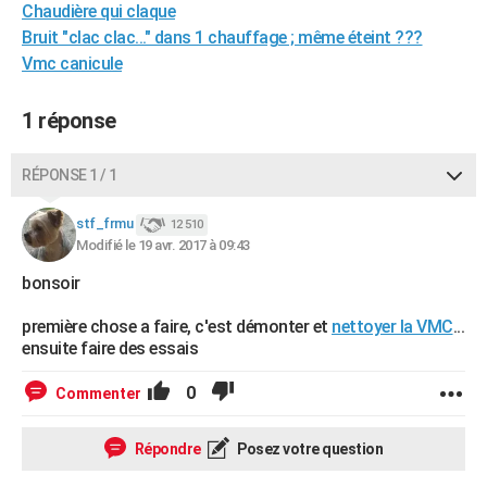
Chaudière qui claque
City break
Voyage de noces
Climat
Destinations
Voyage nature
Forum
+
PHOTO
Bruit "clac clac..." dans 1 chauffage ; même éteint ???
Vmc canicule
GUIDES D'ACHAT
BONS PLANS
1 réponse
CARTE DE VOEUX
RÉPONSE 1 / 1
Carte Bonne année
Carte Pâques
Carte de Noël
Carte Saint-Valentin
Carte d'anniversaire
DICTIONNAIRE
stf_frmu
12 510
Biographies
Expressions
Dictionnaire
Citations
Proverbes
Modifié le 19 avr. 2017 à 09:43
PROGRAMME TV
bonsoir
COPAINS D'AVANT
première chose a faire, c'est démonter et
nettoyer la VMC
...
Se connecter
Collèges
Universités
Service militaire
S'inscrire
Lycées
Primaires
Entreprises
Avis de recherche
AVIS DE DÉCÈS
ensuite faire des essais
FORUM
0
Commenter
Lifestyle
Sport
Television
Cinema
Bricolage
Culture
Auto
Voyage
Répondre
Posez votre question