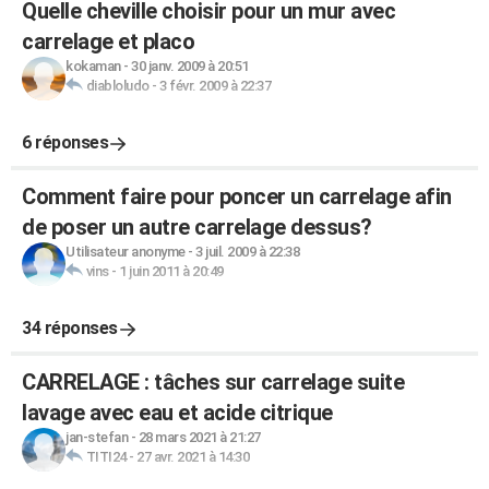
Quelle cheville choisir pour un mur avec
carrelage et placo
kokaman
-
30 janv. 2009 à 20:51
diabloludo
-
3 févr. 2009 à 22:37
6 réponses
Comment faire pour poncer un carrelage afin
de poser un autre carrelage dessus?
Utilisateur anonyme
-
3 juil. 2009 à 22:38
vins
-
1 juin 2011 à 20:49
34 réponses
CARRELAGE : tâches sur carrelage suite
lavage avec eau et acide citrique
jan-stefan
-
28 mars 2021 à 21:27
TITI24
-
27 avr. 2021 à 14:30