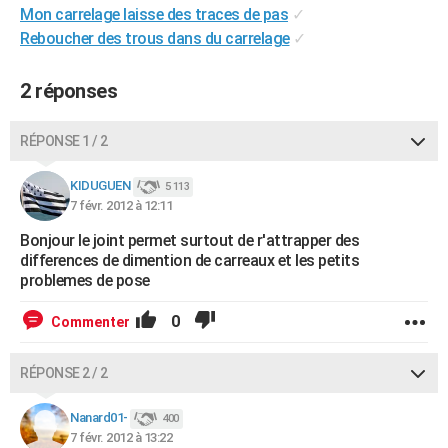
Mon carrelage laisse des traces de pas
✓
City break
Voyage de noces
Climat
Destinations
Voyage nature
Forum
+
PHOTO
Reboucher des trous dans du carrelage
✓
GUIDES D'ACHAT
2 réponses
BONS PLANS
RÉPONSE 1 / 2
CARTE DE VOEUX
Carte Bonne année
Carte Pâques
Carte de Noël
Carte Saint-Valentin
Carte d'anniversaire
DICTIONNAIRE
KIDUGUEN
5 113
7 févr. 2012 à 12:11
Biographies
Expressions
Dictionnaire
Citations
Proverbes
PROGRAMME TV
Bonjour le joint permet surtout de r'attrapper des
differences de dimention de carreaux et les petits
COPAINS D'AVANT
problemes de pose
Se connecter
Collèges
Universités
Service militaire
S'inscrire
Lycées
Primaires
Entreprises
Avis de recherche
AVIS DE DÉCÈS
0
Commenter
FORUM
RÉPONSE 2 / 2
Lifestyle
Sport
Television
Cinema
Bricolage
Culture
Auto
Voyage
Nanard01-
400
7 févr. 2012 à 13:22