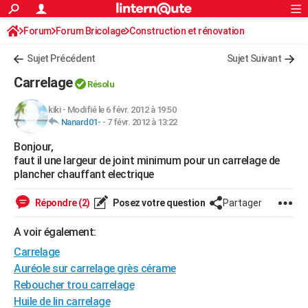
ACTUALITÉS
Forum
Forum Bricolage
Connexion
Construction et rénovation
S'inscrire
Rechercher
Société
Education
Villes
Politique
Faits Divers
Monde
+
SPORT
Sujet Précédent
Sujet Suivant
Football
Cyclisme
Forum
Coupe du monde 2026
Tennis
Rugby
CULTURE
Carrelage
Résolu
TNT
Cinéma
Musique
Programme TV
Streaming
Sorties cinéma
+
FINANCE
kiki
-
Modifié le 6 févr. 2012 à 19:50
Nanard01-
-
7 févr. 2012 à 13:22
Impôts
Immobilier
Banque
Crédit
Retraite
Epargne
Risques naturels par ville
Assurance
AUTO
Bonjour,
Réserver un essai
Berlines
Forum auto
Essais
Citadines
SUV
+
HIGH-TECH
faut il une largeur de joint minimum pour un carrelage de
plancher chauffant electrique
Meilleur smartphone
Ordinateurs
Guide high-tech
Mobiles
Internet
Jeux vidéo
+
BRICOLAGE
Répondre (2)
Posez votre question
Partager
Aménagement intérieur
Cuisine
Jardinage
+
Forum
Extérieur
Salle de bains
Rangement
WEEK-END
A voir également:
Escapades
Expositions
Week-end nature
Guides de France
Patrimoine
Musées
+
LIFESTYLE
Carrelage
Bien-être
Mode
+
Art de vivre
Loisirs
Modes de vie
Auréole sur carrelage grès cérame
SANTE
Reboucher trou carrelage
Guide de la santé
Médicaments
+
Alimentation
Maladies
Sommeil
VOYAGE
Huile de lin carrelage