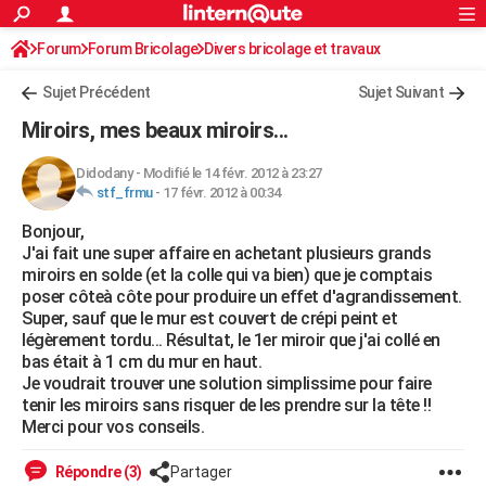
ACTUALITÉS
Forum
Forum Bricolage
Connexion
Divers bricolage et travaux
S'inscrire
Rechercher
Société
Education
Villes
Politique
Faits Divers
Monde
+
SPORT
Sujet Précédent
Sujet Suivant
Football
Cyclisme
Forum
Coupe du monde 2026
Tennis
Rugby
CULTURE
Miroirs, mes beaux miroirs...
TNT
Cinéma
Musique
Programme TV
Streaming
Sorties cinéma
+
FINANCE
Didodany
-
Modifié le 14 févr. 2012 à 23:27
stf_frmu
-
17 févr. 2012 à 00:34
Impôts
Immobilier
Banque
Crédit
Retraite
Epargne
Risques naturels par ville
Assurance
AUTO
Bonjour,
Réserver un essai
Berlines
Forum auto
Essais
Citadines
SUV
+
HIGH-TECH
J'ai fait une super affaire en achetant plusieurs grands
miroirs en solde (et la colle qui va bien) que je comptais
Meilleur smartphone
Ordinateurs
Guide high-tech
Mobiles
Internet
Jeux vidéo
+
BRICOLAGE
poser côteà côte pour produire un effet d'agrandissement.
Super, sauf que le mur est couvert de crépi peint et
Aménagement intérieur
Cuisine
Jardinage
+
Forum
Extérieur
Salle de bains
Rangement
WEEK-END
légèrement tordu... Résultat, le 1er miroir que j'ai collé en
bas était à 1 cm du mur en haut.
Escapades
Expositions
Week-end nature
Guides de France
Patrimoine
Musées
+
LIFESTYLE
Je voudrait trouver une solution simplissime pour faire
tenir les miroirs sans risquer de les prendre sur la tête !!
Bien-être
Mode
+
Art de vivre
Loisirs
Modes de vie
SANTE
Merci pour vos conseils.
Guide de la santé
Médicaments
+
Alimentation
Maladies
Sommeil
VOYAGE
Répondre (3)
Partager