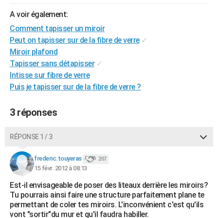
City break
Voyage de noces
Climat
Destinations
Voyage nature
Forum
+
PHOTO
A voir également:
Comment tapisser un miroir
GUIDES D'ACHAT
Peut on tapisser sur de la fibre de verre
✓
BONS PLANS
Miroir plafond
Tapisser sans détapisser
✓
CARTE DE VOEUX
Intisse sur fibre de verre
Puis je tapisser sur de la fibre de verre ?
Carte Bonne année
Carte Pâques
Carte de Noël
Carte Saint-Valentin
Carte d'anniversaire
DICTIONNAIRE
Biographies
Expressions
Dictionnaire
Citations
Proverbes
PROGRAMME TV
3 réponses
COPAINS D'AVANT
RÉPONSE 1 / 3
Se connecter
Collèges
Universités
Service militaire
S'inscrire
Lycées
Primaires
Entreprises
Avis de recherche
AVIS DE DÉCÈS
frederic.touyeras
207
15 févr. 2012 à 08:13
FORUM
Est-il envisageable de poser des liteaux derrière les miroirs?
Lifestyle
Sport
Television
Cinema
Bricolage
Culture
Auto
Voyage
Tu pourrais ainsi faire une structure parfaitement plane te
permettant de coler tes miroirs. L'inconvénient c'est qu'ils
vont "sortir"du mur et qu'il faudra habiller.