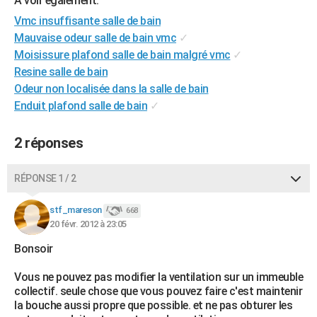
A voir également:
City break
Voyage de noces
Climat
Destinations
Voyage nature
Forum
+
PHOTO
Vmc insuffisante salle de bain
Mauvaise odeur salle de bain vmc
✓
GUIDES D'ACHAT
Moisissure plafond salle de bain malgré vmc
✓
Resine salle de bain
BONS PLANS
Odeur non localisée dans la salle de bain
CARTE DE VOEUX
Enduit plafond salle de bain
✓
Carte Bonne année
Carte Pâques
Carte de Noël
Carte Saint-Valentin
Carte d'anniversaire
DICTIONNAIRE
2 réponses
Biographies
Expressions
Dictionnaire
Citations
Proverbes
PROGRAMME TV
RÉPONSE 1 / 2
COPAINS D'AVANT
stf_mareson
668
Se connecter
Collèges
Universités
Service militaire
S'inscrire
Lycées
Primaires
Entreprises
Avis de recherche
AVIS DE DÉCÈS
20 févr. 2012 à 23:05
FORUM
Bonsoir
Lifestyle
Sport
Television
Cinema
Bricolage
Culture
Auto
Voyage
Vous ne pouvez pas modifier la ventilation sur un immeuble
collectif. seule chose que vous pouvez faire c'est maintenir
la bouche aussi propre que possible. et ne pas obturer les