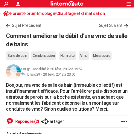
ACTUALITÉS
Forum
Forum Bricolage
Connexion
Chauffage et climatisation
S'inscrire
Rechercher
Société
Education
Villes
Politique
Faits Divers
Monde
+
SPORT
Sujet Précédent
Sujet Suivant
Football
Cyclisme
Forum
Coupe du monde 2026
Tennis
Rugby
CULTURE
Comment améliorer le débit d'une vmc de salle
TNT
Cinéma
Musique
Programme TV
Streaming
Sorties cinéma
+
de bains
FINANCE
Impôts
Immobilier
Banque
Crédit
Retraite
Epargne
Risques naturels par ville
Assurance
AUTO
Salle de bain
Condensation
Humidité
Vmc
Moisissure
Réserver un essai
Berlines
Forum auto
Essais
Citadines
SUV
+
HIGH-TECH
totijp
-
Modifié le 20 févr. 2012 à 19:57
brico29 -
20 févr. 2012 à 23:06
Meilleur smartphone
Ordinateurs
Guide high-tech
Mobiles
Internet
Jeux vidéo
+
BRICOLAGE
Bonjour, ma vmc de salle de bain (immeuble collectif) est
insuffisamment efficace. Pour l'améliorer puis-disposer un
Aménagement intérieur
Cuisine
Jardinage
+
Forum
Extérieur
Salle de bains
Rangement
WEEK-END
aérateur de parois sur la boche existante, en sachant que
normalement les fabricant déconseille un montage sur
Escapades
Expositions
Week-end nature
Guides de France
Patrimoine
Musées
+
LIFESTYLE
conduits de vmc? Sinon quelles solutions? Merci.
Bien-être
Mode
+
Art de vivre
Loisirs
Modes de vie
SANTE
Répondre (2)
Partager
Guide de la santé
Médicaments
+
Alimentation
Maladies
Sommeil
VOYAGE