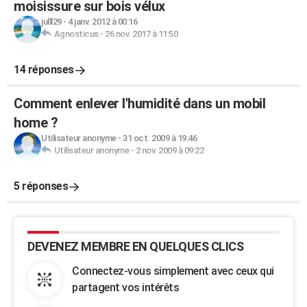
moisissure sur bois vélux
julll29
-
4 janv. 2012 à 00:16
Agnosticus
-
26 nov. 2017 à 11:50
14 réponses
Comment enlever l'humidité dans un mobil
home ?
Utilisateur anonyme
-
31 oct. 2009 à 19:46
Utilisateur anonyme
-
2 nov. 2009 à 09:22
5 réponses
DEVENEZ MEMBRE EN QUELQUES CLICS
Connectez-vous simplement avec ceux qui
partagent vos intérêts