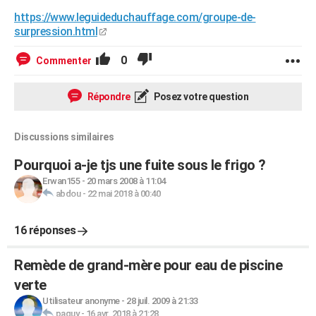
https://www.leguideduchauffage.com/groupe-de-
surpression.html
0
Commenter
Répondre
Posez votre question
Discussions similaires
Pourquoi a-je tjs une fuite sous le frigo ?
Erwan155
-
20 mars 2008 à 11:04
abdou
-
22 mai 2018 à 00:40
16 réponses
Remède de grand-mère pour eau de piscine
verte
Utilisateur anonyme
-
28 juil. 2009 à 21:33
paquy
-
16 avr. 2018 à 21:28