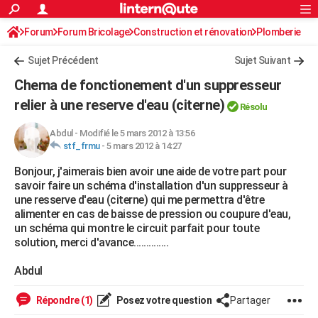
ACTUALITÉS
Forum
Forum Bricolage
Connexion
Construction et rénovation
S'inscrire
Plomberie
Rechercher
Société
Education
Villes
Politique
Faits Divers
Monde
+
SPORT
Sujet Précédent
Sujet Suivant
Football
Cyclisme
Forum
Coupe du monde 2026
Tennis
Rugby
CULTURE
Chema de fonctionement d'un suppresseur
TNT
Cinéma
Musique
Programme TV
Streaming
Sorties cinéma
+
relier à une reserve d'eau (citerne)
FINANCE
Résolu
Impôts
Immobilier
Banque
Crédit
Retraite
Epargne
Risques naturels par ville
Assurance
AUTO
Abdul
-
Modifié le 5 mars 2012 à 13:56
stf_frmu
-
5 mars 2012 à 14:27
Réserver un essai
Berlines
Forum auto
Essais
Citadines
SUV
+
HIGH-TECH
Bonjour, j'aimerais bien avoir une aide de votre part pour
savoir faire un schéma d'installation d'un suppresseur à
Meilleur smartphone
Ordinateurs
Guide high-tech
Mobiles
Internet
Jeux vidéo
+
BRICOLAGE
une resserve d'eau (citerne) qui me permettra d'être
alimenter en cas de baisse de pression ou coupure d'eau,
Aménagement intérieur
Cuisine
Jardinage
+
Forum
Extérieur
Salle de bains
Rangement
WEEK-END
un schéma qui montre le circuit parfait pour toute
solution, merci d'avance..............
Escapades
Expositions
Week-end nature
Guides de France
Patrimoine
Musées
+
LIFESTYLE
Abdul
Bien-être
Mode
+
Art de vivre
Loisirs
Modes de vie
SANTE
Répondre (1)
Posez votre question
Partager
Guide de la santé
Médicaments
+
Alimentation
Maladies
Sommeil
VOYAGE