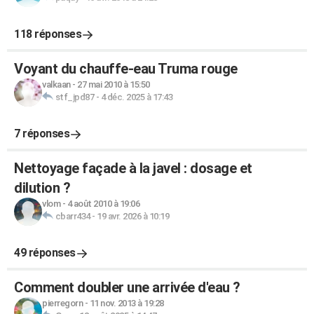
118 réponses
Voyant du chauffe-eau Truma rouge
valkaan
-
27 mai 2010 à 15:50
stf_jpd87
-
4 déc. 2025 à 17:43
7 réponses
Nettoyage façade à la javel : dosage et
dilution ?
vlom
-
4 août 2010 à 19:06
cbarr434
-
19 avr. 2026 à 10:19
49 réponses
Comment doubler une arrivée d'eau ?
pierregorn
-
11 nov. 2013 à 19:28