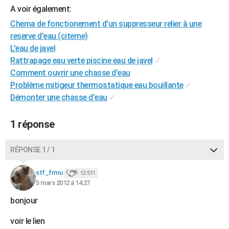
A voir également:
City break
Voyage de noces
Climat
Destinations
Voyage nature
Forum
+
PHOTO
Chema de fonctionement d'un suppresseur relier à une
GUIDES D'ACHAT
reserve d'eau (citerne)
L'eau de javel
BONS PLANS
Rattrapage eau verte piscine eau de javel
✓
Comment ouvrir une chasse d'eau
CARTE DE VOEUX
Problème mitigeur thermostatique eau bouillante
✓
Carte Bonne année
Carte Pâques
Carte de Noël
Carte Saint-Valentin
Carte d'anniversaire
DICTIONNAIRE
Démonter une chasse d'eau
✓
Biographies
Expressions
Dictionnaire
Citations
Proverbes
PROGRAMME TV
1 réponse
COPAINS D'AVANT
RÉPONSE 1 / 1
Se connecter
Collèges
Universités
Service militaire
S'inscrire
Lycées
Primaires
Entreprises
Avis de recherche
AVIS DE DÉCÈS
stf_frmu
12 511
FORUM
5 mars 2012 à 14:27
Lifestyle
Sport
Television
Cinema
Bricolage
Culture
Auto
Voyage
bonjour
voir le lien