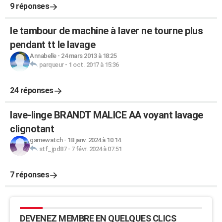
9 réponses
le tambour de machine à laver ne tourne plus
pendant tt le lavage
Annabelle
-
24 mars 2013 à 18:25
parqueur
-
1 oct. 2017 à 15:36
24 réponses
lave-linge BRANDT MALICE AA voyant lavage
clignotant
gamewatch
-
18 janv. 2024 à 10:14
stf_jpd87
-
7 févr. 2024 à 07:51
7 réponses
DEVENEZ MEMBRE EN QUELQUES CLICS