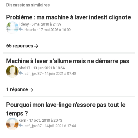
Discussions similaires
Problème : ma machine à laver indesit clignote
l.deny
-
5 mai 2010 à 21:39
Houria
-
17 mai 2026 à 16:09
65 réponses
Machine à laver s’allume mais ne démarre pas
pbal17
-
13 juin 2021 à 18:54
stf_jpd87
-
14 juin 2021 à 07:40
1 réponse
Pourquoi mon lave-linge n'essore pas tout le
temps ?
kern
-
17 oct. 2010 à 20:43
stf_jpd87
-
14 juil. 2021 à 17:44