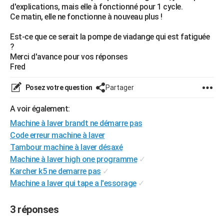
d'explications, mais elle à fonctionné pour 1 cycle.
City break
Voyage de noces
Climat
Destinations
Voyage nature
Forum
+
PHOTO
Ce matin, elle ne fonctionne à nouveau plus !
GUIDES D'ACHAT
Est-ce que ce serait la pompe de viadange qui est fatiguée
?
BONS PLANS
Merci d'avance pour vos réponses
Fred
CARTE DE VOEUX
Posez votre question
Partager
Carte Bonne année
Carte Pâques
Carte de Noël
Carte Saint-Valentin
Carte d'anniversaire
DICTIONNAIRE
A voir également:
Biographies
Expressions
Dictionnaire
Citations
Proverbes
PROGRAMME TV
Machine à laver brandt ne démarre pas
COPAINS D'AVANT
Code erreur machine à laver
Tambour machine à laver désaxé
Se connecter
Collèges
Universités
Service militaire
S'inscrire
Lycées
Primaires
Entreprises
Avis de recherche
AVIS DE DÉCÈS
Machine à laver high one programme
✓
Karcher k5 ne demarre pas
✓
FORUM
Machine a laver qui tape a l'essorage
✓
Lifestyle
Sport
Television
Cinema
Bricolage
Culture
Auto
Voyage
3 réponses