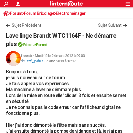
ACTUALITÉS
Forum
Forum Bricolage
Connexion
Electroménager
S'inscrire
Rechercher
Société
Education
Villes
Politique
Faits Divers
Monde
+
SPORT
Sujet Précédent
Sujet Suivant
Football
Cyclisme
Forum
Coupe du monde 2026
Tennis
Rugby
CULTURE
Lave linge Brandt WTC1164F - Ne démarre
TNT
Cinéma
Musique
Programme TV
Streaming
Sorties cinéma
+
plus
FINANCE
Résolu/Fermé
Impôts
Immobilier
Banque
Crédit
Retraite
Epargne
Risques naturels par ville
Assurance
AUTO
freesb
-
Modifié le 24 mars 2012 à 09:03
stf_jpd87
-
7 janv. 2019 à 16:17
Réserver un essai
Berlines
Forum auto
Essais
Citadines
SUV
+
HIGH-TECH
Bonjour à tous,
je suis nouveau sur ce forum.
Meilleur smartphone
Ordinateurs
Guide high-tech
Mobiles
Internet
Jeux vidéo
+
BRICOLAGE
Je fais appel à vos expériences.
Ma machine à laver ne démmare plus.
Aménagement intérieur
Cuisine
Jardinage
+
Forum
Extérieur
Salle de bains
Rangement
WEEK-END
Lors de la mise en route elle 'clique' 3 fois et ensuite se met
en sécurité.
Escapades
Expositions
Week-end nature
Guides de France
Patrimoine
Musées
+
LIFESTYLE
Je ne connais pas le code erreur car l'afficheur digital ne
fonctionne plus.
Bien-être
Mode
+
Art de vivre
Loisirs
Modes de vie
SANTE
Hier j'ai donc démonté le filtre mais sans succès.
Guide de la santé
Médicaments
+
Alimentation
Maladies
Sommeil
VOYAGE
J'ai ensuite démonté la pompe de vidange et là, je n'ai pas