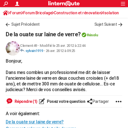
ACTUALITÉS
Forum
Forum Bricolage
Connexion
Construction et rénovation
S'inscrire
Isolation
Rechercher
Société
Education
Villes
Politique
Faits Divers
Monde
+
SPORT
Sujet Précédent
Sujet Suivant
Football
Cyclisme
Forum
Coupe du monde 2026
Tennis
Rugby
CULTURE
De la ouate sur laine de verre?
Résolu
TNT
Cinéma
Musique
Programme TV
Streaming
Sorties cinéma
+
FINANCE
Clement49
-
Modifié le 25 avr. 2012 à 22:44
sylvain1919
-
26 avr. 2012 à 09:25
Impôts
Immobilier
Banque
Crédit
Retraite
Epargne
Risques naturels par ville
Assurance
AUTO
Bonjour,
Réserver un essai
Berlines
Forum auto
Essais
Citadines
SUV
+
HIGH-TECH
Dans mes combles un professionnel me dit de laisser
Meilleur smartphone
Ordinateurs
Guide high-tech
Mobiles
Internet
Jeux vidéo
+
BRICOLAGE
l'ancienne laine de verre en deux couches croisées (+ de18
ans), et de mettre 300 mm de ouate de cellulose... Es-ce
Aménagement intérieur
Cuisine
Jardinage
+
Forum
Extérieur
Salle de bains
Rangement
WEEK-END
judicieux? Merci de vos conseilles avisés.
Escapades
Expositions
Week-end nature
Guides de France
Patrimoine
Musées
+
LIFESTYLE
Répondre (1)
Posez votre question
Partager
Bien-être
Mode
+
Art de vivre
Loisirs
Modes de vie
SANTE
A voir également:
De la ouate sur laine de verre?
Guide de la santé
Médicaments
+
Alimentation
Maladies
Sommeil
VOYAGE