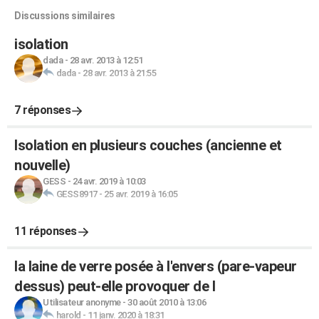
Discussions similaires
isolation
dada
-
28 avr. 2013 à 12:51
dada
-
28 avr. 2013 à 21:55
7 réponses
Isolation en plusieurs couches (ancienne et
nouvelle)
GESS
-
24 avr. 2019 à 10:03
GESS8917
-
25 avr. 2019 à 16:05
11 réponses
la laine de verre posée à l'envers (pare-vapeur
dessus) peut-elle provoquer de l
Utilisateur anonyme
-
30 août 2010 à 13:06
harold
-
11 janv. 2020 à 18:31