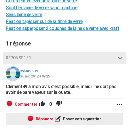
Comment enlever de la toile de verre
City break
Voyage de noces
Climat
Destinations
Voyage nature
Forum
+
PHOTO
Souffler laine de verre sans machine
Sens laine de verre
✓
GUIDES D'ACHAT
Peut on tapisser sur de la fibre de verre
✓
Peut on superposer 2 couches de laine de verre avec kraft
BONS PLANS
CARTE DE VOEUX
1 réponse
Carte Bonne année
Carte Pâques
Carte de Noël
Carte Saint-Valentin
Carte d'anniversaire
DICTIONNAIRE
RÉPONSE 1 / 1
Biographies
Expressions
Dictionnaire
Citations
Proverbes
PROGRAMME TV
sylvain1919
26 avr. 2012 à 09:25
COPAINS D'AVANT
Clement49 à mon avis c'est possible, mais il ne doit pas
Se connecter
Collèges
Universités
Service militaire
S'inscrire
Lycées
Primaires
Entreprises
Avis de recherche
AVIS DE DÉCÈS
avoir de pare vapeur sur la ouate.
FORUM
0
Commenter
Lifestyle
Sport
Television
Cinema
Bricolage
Culture
Auto
Voyage
Répondre
Posez votre question