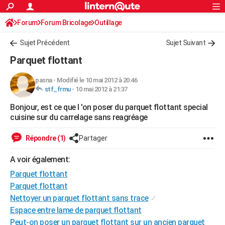
ACTUALITÉS
Forum
Forum Bricolage
Connexion
Outillage
S'inscrire
Rechercher
Société
Education
Villes
Politique
Faits Divers
Monde
+
SPORT
Sujet Précédent
Sujet Suivant
Football
Cyclisme
Forum
Coupe du monde 2026
Tennis
Rugby
CULTURE
Parquet flottant
TNT
Cinéma
Musique
Programme TV
Streaming
Sorties cinéma
+
FINANCE
pasna
-
Modifié le 10 mai 2012 à 20:46
stf_frmu
-
10 mai 2012 à 21:37
Impôts
Immobilier
Banque
Crédit
Retraite
Epargne
Risques naturels par ville
Assurance
AUTO
Bonjour, est ce que l 'on poser du parquet flottant special
Réserver un essai
Berlines
Forum auto
Essais
Citadines
SUV
+
HIGH-TECH
cuisine sur du carrelage sans reagréage
Meilleur smartphone
Ordinateurs
Guide high-tech
Mobiles
Internet
Jeux vidéo
+
BRICOLAGE
Répondre (1)
Partager
Aménagement intérieur
Cuisine
Jardinage
+
Forum
Extérieur
Salle de bains
Rangement
WEEK-END
A voir également:
Escapades
Expositions
Week-end nature
Guides de France
Patrimoine
Musées
+
Parquet flottant
LIFESTYLE
Parquet flottant
Bien-être
Mode
+
Art de vivre
Loisirs
Modes de vie
SANTE
Nettoyer un parquet flottant sans trace
✓
Espace entre lame de parquet flottant
Guide de la santé
Médicaments
+
Alimentation
Maladies
Sommeil
VOYAGE
Peut-on poser un parquet flottant sur un ancien parquet