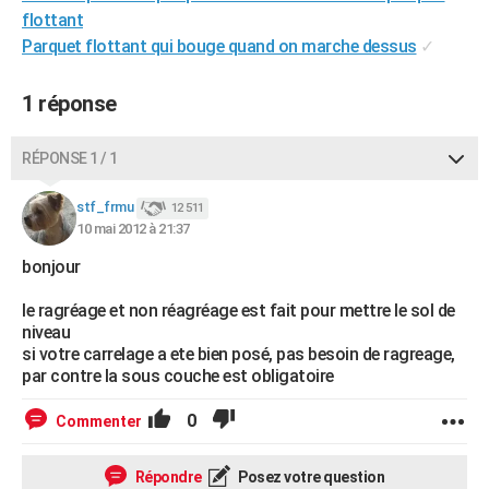
flottant
City break
Voyage de noces
Climat
Destinations
Voyage nature
Forum
+
PHOTO
Parquet flottant qui bouge quand on marche dessus
✓
GUIDES D'ACHAT
1 réponse
BONS PLANS
CARTE DE VOEUX
RÉPONSE 1 / 1
Carte Bonne année
Carte Pâques
Carte de Noël
Carte Saint-Valentin
Carte d'anniversaire
DICTIONNAIRE
stf_frmu
12 511
10 mai 2012 à 21:37
Biographies
Expressions
Dictionnaire
Citations
Proverbes
PROGRAMME TV
bonjour
COPAINS D'AVANT
le ragréage et non réagréage est fait pour mettre le sol de
Se connecter
Collèges
Universités
Service militaire
S'inscrire
Lycées
Primaires
Entreprises
Avis de recherche
niveau
AVIS DE DÉCÈS
si votre carrelage a ete bien posé, pas besoin de ragreage,
par contre la sous couche est obligatoire
FORUM
Lifestyle
Sport
Television
Cinema
Bricolage
Culture
Auto
Voyage
0
Commenter
Répondre
Posez votre question