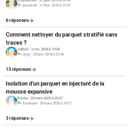
scarabeo45
-
27 janv. 2015 à 10:14
jasmin44
-
17 févr. 2015 à 15:27
6 réponses
Comment nettoyer du parquet stratifié sans
traces ?
celine3
-
2 nov. 2009 à 10:00
greg
-
20 janv. 2018 à 23:45
13 réponses
Isolation d'un parquet en injectant de la
mousse expansive
booby
-
28 mars 2023 à 22:07
lucienpel
-
29 mars 2023 à 18:17
3 réponses