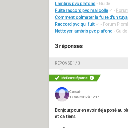
Lambris pvc plafond
- Guide
Fuite raccord pvc mal colle
✓
-
Forum
Comment colmater la fuite d'un tuya
Raccord pvc qui fuit
✓
-
Forum Plomb
Nettoyer lambris pvc plafond
- Guide
3 réponses
RÉPONSE 1 / 3
Meilleure réponse
Corsair
17 mai 2012 à 12:17
Bonjour,pour en avoir deja posé au pla
et ca tiens