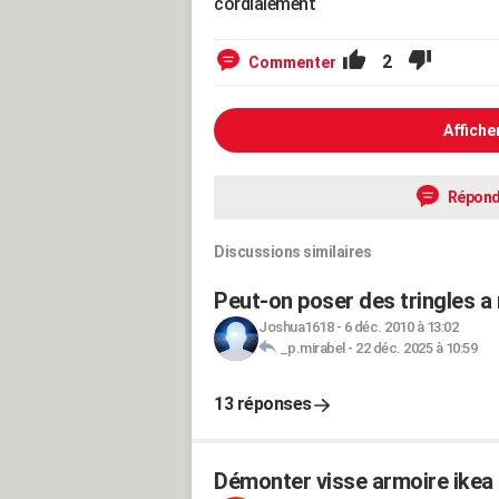
cordialement
2
Commenter
Affiche
Répond
Discussions similaires
Peut-on poser des tringles a 
Joshua1618
-
6 déc. 2010 à 13:02
_p.mirabel
-
22 déc. 2025 à 10:59
13 réponses
Démonter visse armoire ikea