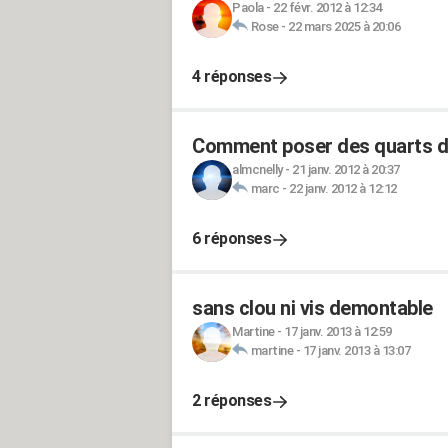
Paola
-
22 févr. 2012 à 12:34
Rose
-
22 mars 2025 à 20:06
4 réponses
Comment poser des quarts d
almcnelly
-
21 janv. 2012 à 20:37
marc
-
22 janv. 2012 à 12:12
6 réponses
sans clou ni vis demontable
Martine
-
17 janv. 2013 à 12:59
martine
-
17 janv. 2013 à 13:07
2 réponses