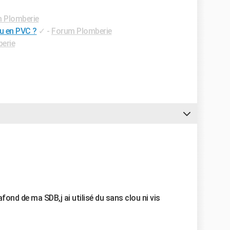
 Plomberie
u en PVC ?
✓
-
Forum Plomberie
erie
fond de ma SDB,j ai utilisé du sans clou ni vis