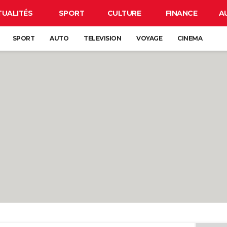
TUALITÉS
SPORT
CULTURE
FINANCE
A
SPORT
AUTO
TELEVISION
VOYAGE
CINEMA