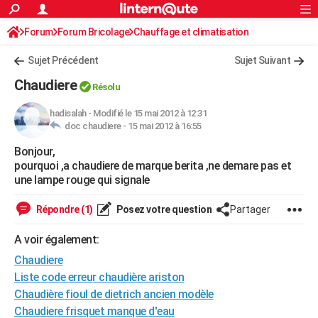
ACTUALITÉS
Forum
Forum Bricolage
Connexion
Chauffage et climatisation
S'inscrire
Rechercher
Société
Education
Villes
Politique
Faits Divers
Monde
+
SPORT
Sujet Précédent
Sujet Suivant
Football
Cyclisme
Forum
Coupe du monde 2026
Tennis
Rugby
CULTURE
Chaudiere
Résolu
TNT
Cinéma
Musique
Programme TV
Streaming
Sorties cinéma
+
FINANCE
hadisalah
-
Modifié le 15 mai 2012 à 12:31
doc chaudiere -
15 mai 2012 à 16:55
Impôts
Immobilier
Banque
Crédit
Retraite
Epargne
Risques naturels par ville
Assurance
AUTO
Bonjour,
Réserver un essai
Berlines
Forum auto
Essais
Citadines
SUV
+
HIGH-TECH
pourquoi ,a chaudiere de marque berita ,ne demare pas et
une lampe rouge qui signale
Meilleur smartphone
Ordinateurs
Guide high-tech
Mobiles
Internet
Jeux vidéo
+
BRICOLAGE
Répondre (1)
Posez votre question
Partager
Aménagement intérieur
Cuisine
Jardinage
+
Forum
Extérieur
Salle de bains
Rangement
WEEK-END
A voir également:
Escapades
Expositions
Week-end nature
Guides de France
Patrimoine
Musées
+
LIFESTYLE
Chaudiere
Bien-être
Mode
+
Art de vivre
Loisirs
Modes de vie
Liste code erreur chaudière ariston
SANTE
Chaudière fioul de dietrich ancien modèle
Guide de la santé
Médicaments
+
Alimentation
Maladies
Sommeil
VOYAGE
Chaudiere frisquet manque d'eau