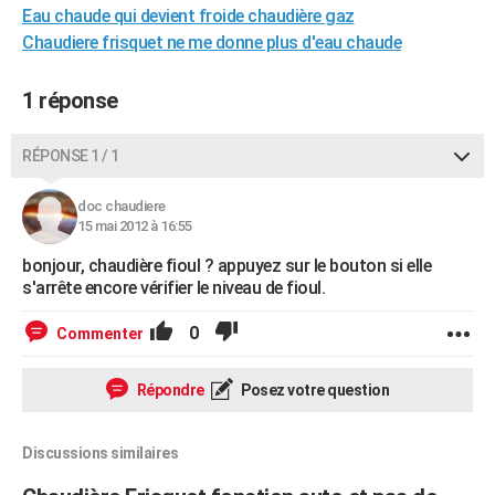
Eau chaude qui devient froide chaudière gaz
City break
Voyage de noces
Climat
Destinations
Voyage nature
Forum
+
PHOTO
Chaudiere frisquet ne me donne plus d'eau chaude
GUIDES D'ACHAT
1 réponse
BONS PLANS
RÉPONSE 1 / 1
CARTE DE VOEUX
Carte Bonne année
Carte Pâques
Carte de Noël
Carte Saint-Valentin
Carte d'anniversaire
DICTIONNAIRE
doc chaudiere
15 mai 2012 à 16:55
Biographies
Expressions
Dictionnaire
Citations
Proverbes
PROGRAMME TV
bonjour, chaudière fioul ? appuyez sur le bouton si elle
s'arrête encore vérifier le niveau de fioul.
COPAINS D'AVANT
0
Commenter
Se connecter
Collèges
Universités
Service militaire
S'inscrire
Lycées
Primaires
Entreprises
Avis de recherche
AVIS DE DÉCÈS
FORUM
Répondre
Posez votre question
Lifestyle
Sport
Television
Cinema
Bricolage
Culture
Auto
Voyage
Discussions similaires