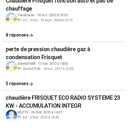
Chaudière Frisquet fonction auto et pas de
chauffage
YvesErwan
-
10 oct. 2022 à 15:53
stf_frmu
-
15 sept. 2024 à 10:13
8 réponses
perte de pression chaudière gaz à
condensation Frisquet
danmil1948
-
17 nov. 2017 à 14:55
danmil1948
-
18 nov. 2017 à 16:08
5 réponses
chaudière FRISQUET ECO RADIO SYSTEME 23
KW - ACCUMULATION INTEGR
MLP91
-
26 févr. 2015 à 14:31
jvd
-
6 févr. 2022 à 19:25