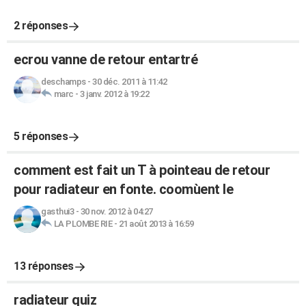
2 réponses
ecrou vanne de retour entartré
deschamps
-
30 déc. 2011 à 11:42
marc
-
3 janv. 2012 à 19:22
5 réponses
comment est fait un T à pointeau de retour
pour radiateur en fonte. coomùent le
gasthui3
-
30 nov. 2012 à 04:27
LA PLOMBE RIE
-
21 août 2013 à 16:59
13 réponses
radiateur quiz