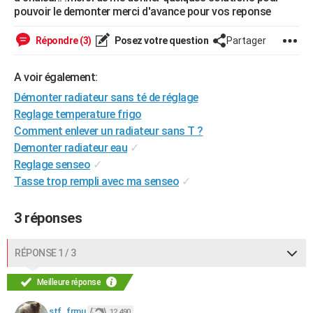
pouvoir le demonter merci d'avance pour vos reponse
City break
Voyage de noces
Climat
Destinations
Voyage nature
Forum
+
PHOTO
Répondre (3)
Posez votre question
Partager
GUIDES D'ACHAT
BONS PLANS
A voir également:
Démonter radiateur sans té de réglage
CARTE DE VOEUX
Reglage temperature frigo
Carte Bonne année
Carte Pâques
Carte de Noël
Carte Saint-Valentin
Carte d'anniversaire
DICTIONNAIRE
Comment enlever un radiateur sans T ?
Demonter radiateur eau
✓
Biographies
Expressions
Dictionnaire
Citations
Proverbes
PROGRAMME TV
Reglage senseo
✓
Tasse trop rempli avec ma senseo
✓
COPAINS D'AVANT
Se connecter
Collèges
Universités
Service militaire
S'inscrire
Lycées
Primaires
Entreprises
Avis de recherche
AVIS DE DÉCÈS
3 réponses
FORUM
RÉPONSE 1 / 3
Lifestyle
Sport
Television
Cinema
Bricolage
Culture
Auto
Voyage
Meilleure réponse
stf_frmu
12 490