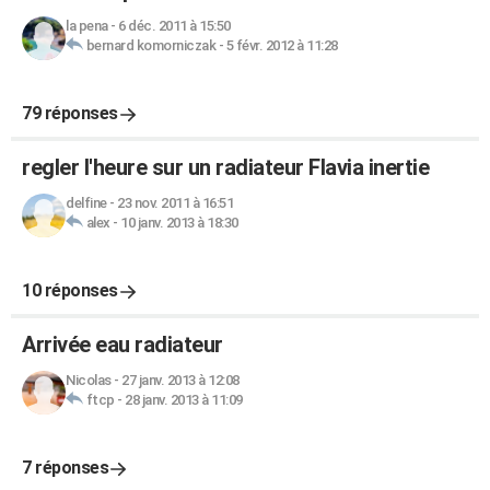
la pena
-
6 déc. 2011 à 15:50
bernard komorniczak
-
5 févr. 2012 à 11:28
79 réponses
regler l'heure sur un radiateur Flavia inertie
delfine
-
23 nov. 2011 à 16:51
alex
-
10 janv. 2013 à 18:30
10 réponses
Arrivée eau radiateur
Nicolas
-
27 janv. 2013 à 12:08
ftcp
-
28 janv. 2013 à 11:09
7 réponses