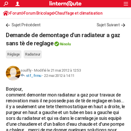
ACTUALITÉS
Forum
Forum Bricolage
Connexion
Chauffage et climatisation
S'inscrire
Rechercher
Société
Education
Villes
Politique
Faits Divers
Monde
+
SPORT
Sujet Précédent
Sujet Suivant
Football
Cyclisme
Forum
Coupe du monde 2026
Tennis
Rugby
CULTURE
Demande de demontage d'un radiateur a gaz
TNT
Cinéma
Musique
Programme TV
Streaming
Sorties cinéma
+
sans tè de reglage
FINANCE
Résolu
Impôts
Immobilier
Banque
Crédit
Retraite
Epargne
Risques naturels par ville
Assurance
AUTO
Réglage
Radiateur
Réserver un essai
Berlines
Forum auto
Essais
Citadines
SUV
+
HIGH-TECH
soulfly
-
Modifié le 21 mai 2012 à 12:53
stf_frmu
-
22 mai 2012 à 14:11
Meilleur smartphone
Ordinateurs
Guide high-tech
Mobiles
Internet
Jeux vidéo
+
BRICOLAGE
Bonjour,
Aménagement intérieur
Cuisine
Jardinage
+
Forum
Extérieur
Salle de bains
Rangement
WEEK-END
comment demonter mon radiateur a gaz pour travaux de
renovation mais il ne possede pas de tè de reglage en bas...
Escapades
Expositions
Week-end nature
Guides de France
Patrimoine
Musées
+
LIFESTYLE
il y a seulement une tete thermostatique en haut a droite, le
purgeur en haut a gauche et un tube en bas a gauche qui
Bien-être
Mode
+
Art de vivre
Loisirs
Modes de vie
SANTE
sors du radiateur et qui va dans le carrelage.je suis equipè
d'une chaudiere et d'un ballon d'eau chaude et d'une pompe
Guide de la santé
Médicaments
+
Alimentation
Maladies
Sommeil
VOYAGE
a chaleur.. .merci de me donner quelques solutions pour