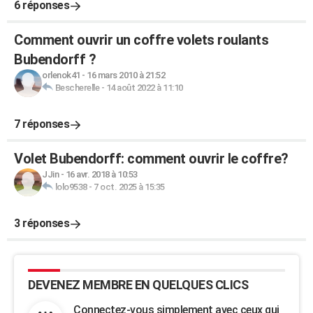
6 réponses
Comment ouvrir un coffre volets roulants
Bubendorff ?
orlenok41
-
16 mars 2010 à 21:52
Bescherelle
-
14 août 2022 à 11:10
7 réponses
Volet Bubendorff: comment ouvrir le coffre?
JJin
-
16 avr. 2018 à 10:53
lolo9538
-
7 oct. 2025 à 15:35
3 réponses
DEVENEZ MEMBRE EN QUELQUES CLICS
Connectez-vous simplement avec ceux qui