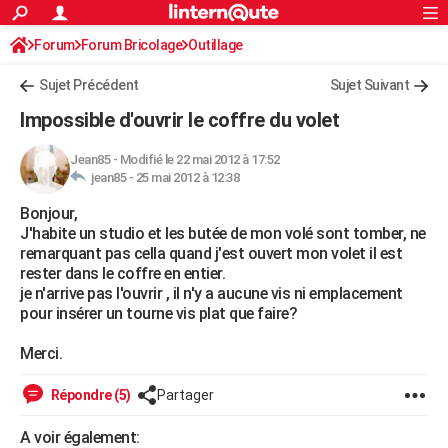
ACTUALITÉS
Forum
Forum Bricolage
Connexion
Outillage
S'inscrire
Rechercher
Société
Education
Villes
Politique
Faits Divers
Monde
+
SPORT
Sujet Précédent
Sujet Suivant
Football
Cyclisme
Forum
Coupe du monde 2026
Tennis
Rugby
CULTURE
Impossible d'ouvrir le coffre du volet
TNT
Cinéma
Musique
Programme TV
Streaming
Sorties cinéma
+
FINANCE
Jean85
-
Modifié le 22 mai 2012 à 17:52
jean85 -
25 mai 2012 à 12:38
Impôts
Immobilier
Banque
Crédit
Retraite
Epargne
Risques naturels par ville
Assurance
AUTO
Bonjour,
Réserver un essai
Berlines
Forum auto
Essais
Citadines
SUV
+
HIGH-TECH
J'habite un studio et les butée de mon volé sont tomber, ne
remarquant pas cella quand j'est ouvert mon volet il est
Meilleur smartphone
Ordinateurs
Guide high-tech
Mobiles
Internet
Jeux vidéo
+
BRICOLAGE
rester dans le coffre en entier.
je n'arrive pas l'ouvrir , il n'y a aucune vis ni emplacement
Aménagement intérieur
Cuisine
Jardinage
+
Forum
Extérieur
Salle de bains
Rangement
WEEK-END
pour insérer un tourne vis plat que faire?
Escapades
Expositions
Week-end nature
Guides de France
Patrimoine
Musées
+
LIFESTYLE
Merci.
Bien-être
Mode
+
Art de vivre
Loisirs
Modes de vie
SANTE
Répondre (5)
Partager
Guide de la santé
Médicaments
+
Alimentation
Maladies
Sommeil
VOYAGE
A voir également: