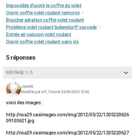
Impossible d'ouvrir le coffre du volet
City break
Voyage de noces
Climat
Destinations
Voyage nature
Forum
+
PHOTO
Ouvrir coffre volet roulant vemcros
✓
GUIDES D'ACHAT
Boucher aération coffre volet roulant
Problème volet roulant bubendorff saccade
✓
BONS PLANS
Entrée air caisson volet roulant
Ouvrir coffre volet roulant sans vis
CARTE DE VOEUX
Carte Bonne année
Carte Pâques
Carte de Noël
Carte Saint-Valentin
Carte d'anniversaire
DICTIONNAIRE
5 réponses
Biographies
Expressions
Dictionnaire
Citations
Proverbes
PROGRAMME TV
RÉPONSE 1 / 5
COPAINS D'AVANT
Jean85
Se connecter
Collèges
Universités
Service militaire
S'inscrire
Lycées
Primaires
Entreprises
Avis de recherche
Modifié par stf_frmu le 23/05/2012 12:30
AVIS DE DÉCÈS
voici des images :
FORUM
http://nsa29.casimages.com/img/2012/05/22/1205220626
Lifestyle
Sport
Television
Cinema
Bricolage
Culture
Auto
Voyage
09103621.jpg
http://nsa29.casimages.com/img/2012/05/22/1205220627