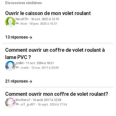
Discussions similaires
Ouvrir le caisson de mon volet roulant
Nico57fr
-
16 oct. 2021 à 12:19
Roni
-
18 janv. 2025 à 15:37
13 réponses
Comment ouvrir un coffre de volet roulant à
lame PVC ?
philM
-
11 oct. 2006 à 18:31
creek
-
12 nov. 2011 à 20:09
21 réponses
Comment ouvrir mon coffre de volet roulant?
Brothers7
-
16 août 2017 à 12:38
stf_jpd87
-
16 sept. 2024 à 17:34