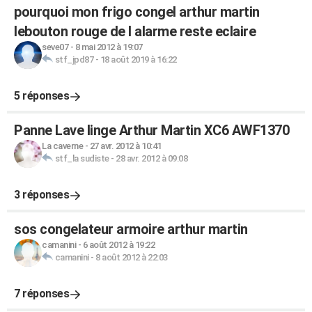
pourquoi mon frigo congel arthur martin
lebouton rouge de l alarme reste eclaire
seve07
-
8 mai 2012 à 19:07
stf_jpd87
-
18 août 2019 à 16:22
5 réponses
Panne Lave linge Arthur Martin XC6 AWF1370
La caverne
-
27 avr. 2012 à 10:41
stf_la sudiste
-
28 avr. 2012 à 09:08
3 réponses
sos congelateur armoire arthur martin
camanini
-
6 août 2012 à 19:22
camanini
-
8 août 2012 à 22:03
7 réponses