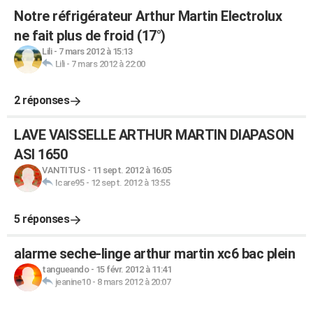
Notre réfrigérateur Arthur Martin Electrolux
ne fait plus de froid (17°)
Lili
-
7 mars 2012 à 15:13
Lili
-
7 mars 2012 à 22:00
2 réponses
LAVE VAISSELLE ARTHUR MARTIN DIAPASON
ASI 1650
VANTITUS
-
11 sept. 2012 à 16:05
Icare95
-
12 sept. 2012 à 13:55
5 réponses
alarme seche-linge arthur martin xc6 bac plein
tangueando
-
15 févr. 2012 à 11:41
jeanine10
-
8 mars 2012 à 20:07