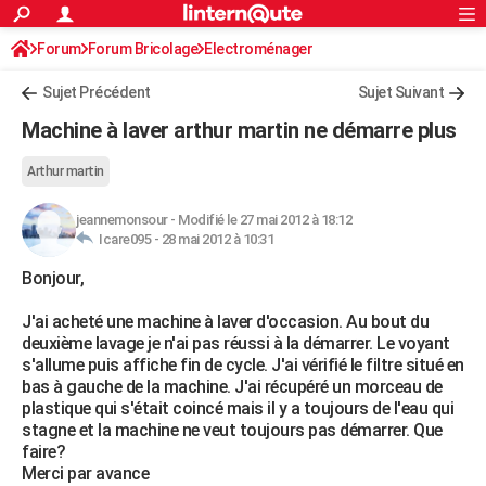
ACTUALITÉS
Forum
Forum Bricolage
Connexion
Electroménager
S'inscrire
Rechercher
Société
Education
Villes
Politique
Faits Divers
Monde
+
SPORT
Sujet Précédent
Sujet Suivant
Football
Cyclisme
Forum
Coupe du monde 2026
Tennis
Rugby
CULTURE
Machine à laver arthur martin ne démarre plus
TNT
Cinéma
Musique
Programme TV
Streaming
Sorties cinéma
+
FINANCE
Arthur martin
Impôts
Immobilier
Banque
Crédit
Retraite
Epargne
Risques naturels par ville
Assurance
AUTO
jeannemonsour
-
Modifié le 27 mai 2012 à 18:12
Icare095 -
28 mai 2012 à 10:31
Réserver un essai
Berlines
Forum auto
Essais
Citadines
SUV
+
HIGH-TECH
Bonjour,
Meilleur smartphone
Ordinateurs
Guide high-tech
Mobiles
Internet
Jeux vidéo
+
BRICOLAGE
J'ai acheté une machine à laver d'occasion. Au bout du
Aménagement intérieur
Cuisine
Jardinage
+
Forum
Extérieur
Salle de bains
Rangement
WEEK-END
deuxième lavage je n'ai pas réussi à la démarrer. Le voyant
s'allume puis affiche fin de cycle. J'ai vérifié le filtre situé en
Escapades
Expositions
Week-end nature
Guides de France
Patrimoine
Musées
+
LIFESTYLE
bas à gauche de la machine. J'ai récupéré un morceau de
plastique qui s'était coincé mais il y a toujours de l'eau qui
Bien-être
Mode
+
Art de vivre
Loisirs
Modes de vie
SANTE
stagne et la machine ne veut toujours pas démarrer. Que
faire?
Guide de la santé
Médicaments
+
Alimentation
Maladies
Sommeil
VOYAGE
Merci par avance