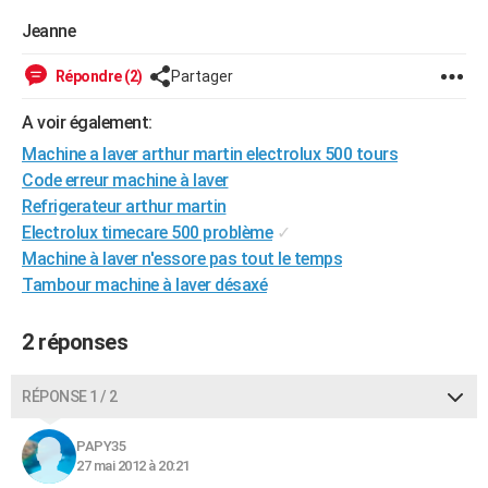
City break
Voyage de noces
Climat
Destinations
Voyage nature
Forum
+
PHOTO
Jeanne
GUIDES D'ACHAT
Répondre (2)
Partager
BONS PLANS
A voir également:
Machine a laver arthur martin electrolux 500 tours
CARTE DE VOEUX
Code erreur machine à laver
Carte Bonne année
Carte Pâques
Carte de Noël
Carte Saint-Valentin
Carte d'anniversaire
DICTIONNAIRE
Refrigerateur arthur martin
Electrolux timecare 500 problème
✓
Biographies
Expressions
Dictionnaire
Citations
Proverbes
PROGRAMME TV
Machine à laver n'essore pas tout le temps
Tambour machine à laver désaxé
COPAINS D'AVANT
Se connecter
Collèges
Universités
Service militaire
S'inscrire
Lycées
Primaires
Entreprises
Avis de recherche
AVIS DE DÉCÈS
2 réponses
FORUM
RÉPONSE 1 / 2
Lifestyle
Sport
Television
Cinema
Bricolage
Culture
Auto
Voyage
PAPY35
27 mai 2012 à 20:21