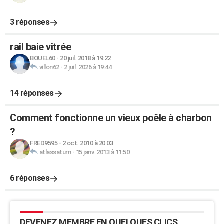
3 réponses
rail baie vitrée
BOUEL60
-
20 juil. 2018 à 19:22
villon62
-
2 juil. 2026 à 19:44
14 réponses
Comment fonctionne un vieux poêle à charbon
?
FRED9595
-
2 oct. 2010 à 20:03
atlassaturn
-
15 janv. 2013 à 11:50
6 réponses
DEVENEZ MEMBRE EN QUELQUES CLICS