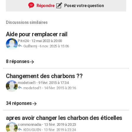
Répondre
Posez votre question
Discussions similaires
Aide pour remplacer rail
Pitri24
-
12 mai 2022 à 20:00
Guilhemj
-
6 nov. 2025 à 15:06
8 réponses
Changement des charbons ??
modetoel1
-
9 févr. 2015 à 17:34
modetoel1
-
14 févr. 2015 à 20:16
34 réponses
apres avoir changer les charbon des éticelles
commonnadia
-
13 févr. 2019 à 20:23
KIDUGUEN
-
13 févr. 2019 à 23:24