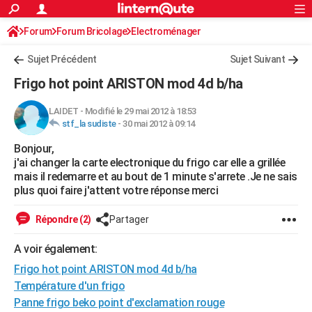
ACTUALITÉS
Forum
Forum Bricolage
Connexion
Electroménager
S'inscrire
Rechercher
Société
Education
Villes
Politique
Faits Divers
Monde
+
SPORT
Sujet Précédent
Sujet Suivant
Football
Cyclisme
Forum
Coupe du monde 2026
Tennis
Rugby
CULTURE
Frigo hot point ARISTON mod 4d b/ha
TNT
Cinéma
Musique
Programme TV
Streaming
Sorties cinéma
+
FINANCE
LAIDET
-
Modifié le 29 mai 2012 à 18:53
stf_la sudiste
-
30 mai 2012 à 09:14
Impôts
Immobilier
Banque
Crédit
Retraite
Epargne
Risques naturels par ville
Assurance
AUTO
Bonjour,
Réserver un essai
Berlines
Forum auto
Essais
Citadines
SUV
+
HIGH-TECH
j'ai changer la carte electronique du frigo car elle a grillée
mais il redemarre et au bout de 1 minute s'arrete .Je ne sais
Meilleur smartphone
Ordinateurs
Guide high-tech
Mobiles
Internet
Jeux vidéo
+
BRICOLAGE
plus quoi faire j'attent votre réponse merci
Aménagement intérieur
Cuisine
Jardinage
+
Forum
Extérieur
Salle de bains
Rangement
WEEK-END
Répondre (2)
Partager
Escapades
Expositions
Week-end nature
Guides de France
Patrimoine
Musées
+
LIFESTYLE
A voir également:
Frigo hot point ARISTON mod 4d b/ha
Bien-être
Mode
+
Art de vivre
Loisirs
Modes de vie
SANTE
Température d'un frigo
Guide de la santé
Médicaments
+
Alimentation
Maladies
Sommeil
VOYAGE
Panne frigo beko point d'exclamation rouge