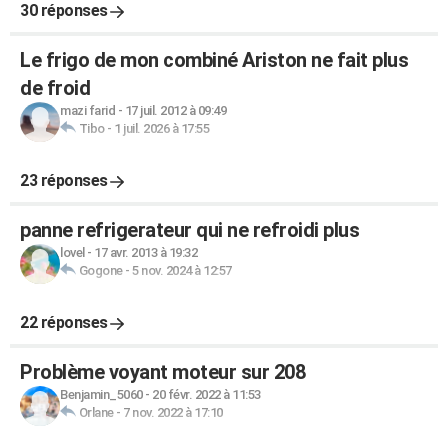
30 réponses
Le frigo de mon combiné Ariston ne fait plus
de froid
mazi farid
-
17 juil. 2012 à 09:49
Tibo
-
1 juil. 2026 à 17:55
23 réponses
panne refrigerateur qui ne refroidi plus
lovel
-
17 avr. 2013 à 19:32
Gogone
-
5 nov. 2024 à 12:57
22 réponses
Problème voyant moteur sur 208
Benjamin_5060
-
20 févr. 2022 à 11:53
Orlane
-
7 nov. 2022 à 17:10