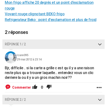
Mon frigo affiche 20 degrés et un point d’exclamation
City break
Voyage de noces
Climat
Destinations
Voyage nature
Forum
+
PHOTO
rouge
Voyant rouge clignotant BEKO frigo
GUIDES D'ACHAT
Refrigerateur Beko : point d'exclamation et plus de froid
BONS PLANS
2 réponses
CARTE DE VOEUX
Carte Bonne année
Carte Pâques
Carte de Noël
Carte Saint-Valentin
Carte d'anniversaire
RÉPONSE 1 / 2
DICTIONNAIRE
Biographies
Expressions
Dictionnaire
Citations
Proverbes
PROGRAMME TV
Icare095
29 mai 2012 à 23:14
COPAINS D'AVANT
Bjr, difficile .. si la carte a grille c est qu il y a une raison
Se connecter
Collèges
Universités
Service militaire
S'inscrire
Lycées
Primaires
Entreprises
Avis de recherche
reste plus qu a trouver laquelle... entendez vous un clic
AVIS DE DÉCÈS
derriere la ou il y a un gros machin noir??
FORUM
0
Commenter
Lifestyle
Sport
Television
Cinema
Bricolage
Culture
Auto
Voyage
RÉPONSE 2 / 2