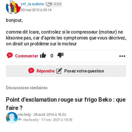
stf_la sudiste
8 275
30 mai 2012 à 09:14
bonjour,
comme dit Icare, controlez si le compresseur (moteur) ne
klixonne pas, car d'après les symptomes que vous décrivez,
on dirait un problème sur le moteur
0
Commenter
Répondre
Posez votre question
Discussions similaires
Point d’exclamation rouge sur frigo Beko : que
faire ?
michelg
-
28 août 2016 à 16:22
medzedy
-
17 nov. 2021 à 18:28