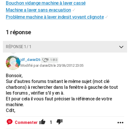
Bouchon vidange machine à laver cassé
City break
Voyage de noces
Climat
Destinations
Voyage nature
Forum
+
PHOTO
Machine a laver sans evacuation
✓
Problème machine à laver indesit voyant clignote
✓
GUIDES D'ACHAT
BONS PLANS
1 réponse
CARTE DE VOEUX
RÉPONSE 1 / 1
Carte Bonne année
Carte Pâques
Carte de Noël
Carte Saint-Valentin
Carte d'anniversaire
DICTIONNAIRE
jdf_daniel26
1 813
Biographies
Expressions
Dictionnaire
Citations
Proverbes
Modifié par daniel26 le 20/06/2012 23:05
PROGRAMME TV
Bonsoir,
COPAINS D'AVANT
Sur d'autres forums traitant le même sujet (mot clé
charbons) à rechercher dans la fenêtre à gauche de tout
Se connecter
Collèges
Universités
Service militaire
S'inscrire
Lycées
Primaires
Entreprises
Avis de recherche
AVIS DE DÉCÈS
les forums , vérifier s'il y en à.
Et pour cela il vous faut préciser la référence de votre
FORUM
machine.
Cdlt,
Lifestyle
Sport
Television
Cinema
Bricolage
Culture
Auto
Voyage
1
Commenter