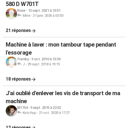
580 D W701T
Rose
-
13 sept. 2021 à 13:01
Mimi
-
21 janv. 2026 à 03:50
21 réponses
Machine à laver : mon tambour tape pendant
l'essorage
framby
-
3 oct. 2010 à 13:30
J
-
29 sept. 2018 à 19:15
18 réponses
J'ai oublié d'enlever les vis de transport de ma
machine
lili1704
-
9 sept. 2015 à 22:52
Ketchup
-
21 oct. 2020 à 17:27
12 réponses