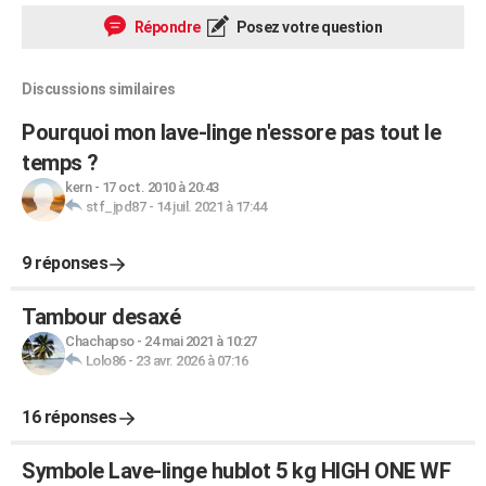
Répondre
Posez votre question
Discussions similaires
Pourquoi mon lave-linge n'essore pas tout le
temps ?
kern
-
17 oct. 2010 à 20:43
stf_jpd87
-
14 juil. 2021 à 17:44
9 réponses
Tambour desaxé
Chachapso
-
24 mai 2021 à 10:27
Lolo86
-
23 avr. 2026 à 07:16
16 réponses
Symbole Lave-linge hublot 5 kg HIGH ONE WF