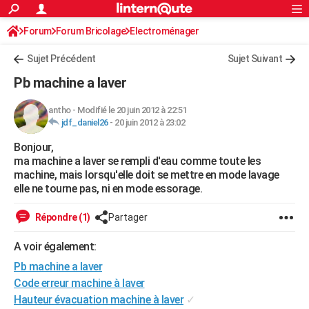
ACTUALITÉS
Forum
Forum Bricolage
Connexion
Electroménager
S'inscrire
Rechercher
Société
Education
Villes
Politique
Faits Divers
Monde
+
SPORT
Sujet Précédent
Sujet Suivant
Football
Cyclisme
Forum
Coupe du monde 2026
Tennis
Rugby
CULTURE
Pb machine a laver
TNT
Cinéma
Musique
Programme TV
Streaming
Sorties cinéma
+
FINANCE
antho
-
Modifié le 20 juin 2012 à 22:51
jdf_daniel26
-
20 juin 2012 à 23:02
Impôts
Immobilier
Banque
Crédit
Retraite
Epargne
Risques naturels par ville
Assurance
AUTO
Bonjour,
Réserver un essai
Berlines
Forum auto
Essais
Citadines
SUV
+
HIGH-TECH
ma machine a laver se rempli d'eau comme toute les
machine, mais lorsqu'elle doit se mettre en mode lavage
Meilleur smartphone
Ordinateurs
Guide high-tech
Mobiles
Internet
Jeux vidéo
+
BRICOLAGE
elle ne tourne pas, ni en mode essorage.
Aménagement intérieur
Cuisine
Jardinage
+
Forum
Extérieur
Salle de bains
Rangement
WEEK-END
Répondre (1)
Partager
Escapades
Expositions
Week-end nature
Guides de France
Patrimoine
Musées
+
LIFESTYLE
A voir également:
Pb machine a laver
Bien-être
Mode
+
Art de vivre
Loisirs
Modes de vie
SANTE
Code erreur machine à laver
Guide de la santé
Médicaments
+
Alimentation
Maladies
Sommeil
VOYAGE
Hauteur évacuation machine à laver
✓