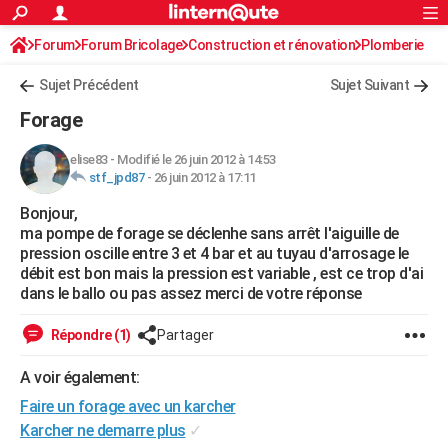
ACTUALITÉS
Forum
Forum Bricolage
Connexion
Construction et rénovation
S'inscrire
Plomberie
Rechercher
Société
Education
Villes
Politique
Faits Divers
Monde
+
SPORT
Sujet Précédent
Sujet Suivant
Football
Cyclisme
Forum
Coupe du monde 2026
Tennis
Rugby
CULTURE
Forage
TNT
Cinéma
Musique
Programme TV
Streaming
Sorties cinéma
+
FINANCE
elise83
-
Modifié le 26 juin 2012 à 14:53
stf_jpd87
-
26 juin 2012 à 17:11
Impôts
Immobilier
Banque
Crédit
Retraite
Epargne
Risques naturels par ville
Assurance
AUTO
Bonjour,
Réserver un essai
Berlines
Forum auto
Essais
Citadines
SUV
+
HIGH-TECH
ma pompe de forage se déclenhe sans arrêt l'aiguille de
pression oscille entre 3 et 4 bar et au tuyau d'arrosage le
Meilleur smartphone
Ordinateurs
Guide high-tech
Mobiles
Internet
Jeux vidéo
+
BRICOLAGE
débit est bon mais la pression est variable , est ce trop d'ai
dans le ballo ou pas assez merci de votre réponse
Aménagement intérieur
Cuisine
Jardinage
+
Forum
Extérieur
Salle de bains
Rangement
WEEK-END
Répondre (1)
Partager
Escapades
Expositions
Week-end nature
Guides de France
Patrimoine
Musées
+
LIFESTYLE
A voir également:
Bien-être
Mode
+
Art de vivre
Loisirs
Modes de vie
SANTE
Faire un forage avec un karcher
Guide de la santé
Médicaments
+
Alimentation
Maladies
Sommeil
Karcher ne demarre plus
✓
VOYAGE