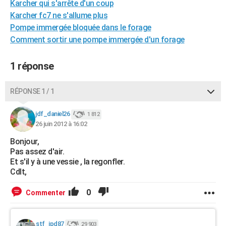
Karcher qui s'arrête d'un coup
City break
Voyage de noces
Climat
Destinations
Voyage nature
Forum
+
PHOTO
Karcher fc7 ne s'allume plus
Pompe immergée bloquée dans le forage
GUIDES D'ACHAT
Comment sortir une pompe immergée d'un forage
BONS PLANS
1 réponse
CARTE DE VOEUX
Carte Bonne année
Carte Pâques
Carte de Noël
Carte Saint-Valentin
Carte d'anniversaire
RÉPONSE 1 / 1
DICTIONNAIRE
Biographies
Expressions
Dictionnaire
Citations
Proverbes
jdf_daniel26
PROGRAMME TV
1 812
26 juin 2012 à 16:02
COPAINS D'AVANT
Bonjour,
Pas assez d'air.
Se connecter
Collèges
Universités
Service militaire
S'inscrire
Lycées
Primaires
Entreprises
Avis de recherche
AVIS DE DÉCÈS
Et s'il y à une vessie , la regonfler.
Cdlt,
FORUM
0
Commenter
Lifestyle
Sport
Television
Cinema
Bricolage
Culture
Auto
Voyage
stf_jpd87
29 903