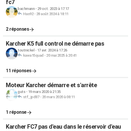
fc7
bachmann
-
29 oct. 2023 à 17:17
Has92
-
28 août 2024 à 18:11
2 réponses
Karcher K5 full control ne démarre pas
toutnickel
-
17 avr. 2024 à 17:26
kawa15quad
-
20 mai 2025 à 20:41
11 réponses
Moteur Karcher démarre et s'arrête
guts
-
19 mars 2020 à 21:35
stf_jpd87
-
20 mars 2020 à 08:11
1 réponse
Karcher FC7 pas d'eau dans le réservoir d'eau