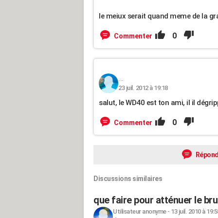
le meiux serait quand meme de la grai
0
Commenter
...
23 juil. 2012 à 19:18
salut, le WD40 est ton ami, il il dégripp
0
Commenter
Répond
Discussions similaires
que faire pour atténuer le brui
Utilisateur anonyme
-
13 juil. 2010 à 19:5