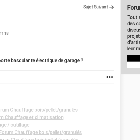
Foru
Sujet Suivant
Tout s
des c
discu
 11:18
proje
d'art
leur m
orte basculante électrique de garage ?
rum Chauffage bois/pellet/granulés
m Chauffage et climatisation
ge / outillage
Forum Chauffage bois/pellet/granulés
rum Chauffage bois/pellet/granulés