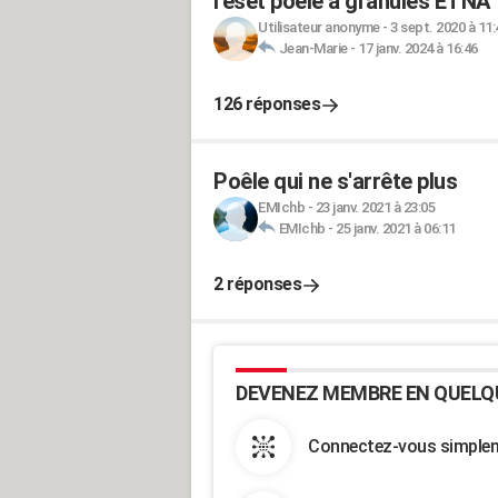
reset poele a granules ETNA
Utilisateur anonyme
-
3 sept. 2020 à 11:
Jean-Marie
-
17 janv. 2024 à 16:46
126 réponses
Poêle qui ne s'arrête plus
EMIchb
-
23 janv. 2021 à 23:05
EMIchb
-
25 janv. 2021 à 06:11
2 réponses
DEVENEZ MEMBRE EN QUELQ
Connectez-vous simpleme