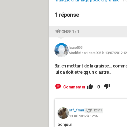
1 réponse
RÉPONSE 1 / 1
Icare095
Modifié par Icare095 le 13/07/2012 12
Bjr, en mettant de la graisse... comme 
lui ca doit etre qq un d autre..
0
Commenter
stf_frmu
12 511
13 juil. 2012 à 12:26
bonjour