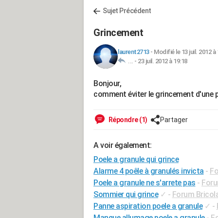
Sujet Précédent
Grincement
laurent2713
-
Modifié le 13 juil. 2012 à
... -
23 juil. 2012 à 19:18
Bonjour,
comment éviter le grincement d'une p
Répondre (1)
Partager
A voir également:
Poele a granule qui grince
Alarme 4 poêle à granulés invicta
-
Fo
Poele a granule ne s'arrete pas
-
Foru
Sommier qui grince
✓
-
Forum Bricola
Panne aspiration poele a granule
✓
-
Manque allumage poele a granule
-
Fo