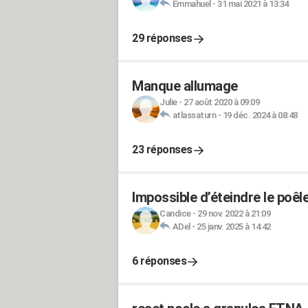
Emmahuel
-
31 mai 2021 à 13:34
29 réponses
Manque allumage
Julie
-
27 août 2020 à 09:09
atlassaturn
-
19 déc. 2024 à 08:48
23 réponses
Impossible d’éteindre le poêl
Candice
-
29 nov. 2022 à 21:09
ADel
-
25 janv. 2025 à 14:42
6 réponses