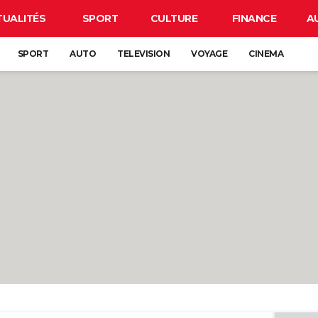
TUALITÉS
SPORT
CULTURE
FINANCE
A
SPORT
AUTO
TELEVISION
VOYAGE
CINEMA