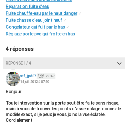
City break
Voyage de noces
Climat
Destinations
Voyage nature
Forum
+
Réparation fuite d'eau
PHOTO
Fuite chauffe-eau par le haut danger
✓
GUIDES D'ACHAT
Fuite chasse d'eau joint neuf
✓
Congelateur qui fuit par le bas
✓
BONS PLANS
Réglage porte pvc qui frotte en bas
CARTE DE VOEUX
4 réponses
Carte Bonne année
Carte Pâques
Carte de Noël
Carte Saint-Valentin
Carte d'anniversaire
DICTIONNAIRE
RÉPONSE 1 / 4
Biographies
Expressions
Dictionnaire
Citations
Proverbes
PROGRAMME TV
stf_jpd87
COPAINS D'AVANT
29 967
14 juil. 2012 à 07:50
Se connecter
Collèges
Universités
Service militaire
S'inscrire
Lycées
Primaires
Entreprises
Avis de recherche
AVIS DE DÉCÈS
Bonjour
FORUM
Toute intervention sur la porte peut être faite sans risque,
mais à vous de trouver les points d"assemblage. donnez le
Lifestyle
Sport
Television
Cinema
Bricolage
Culture
Auto
Voyage
modèle exact, si je peux je vous joins la vue éclatée.
Cordialement