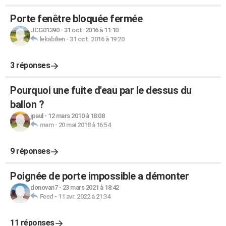
Porte fenêtre bloquée fermée
JCG01390
-
31 oct. 2016 à 11:10
lekabilien
-
31 oct. 2016 à 19:20
3 réponses
Pourquoi une fuite d'eau par le dessus du
ballon ?
jpaul
-
12 mars 2010 à 18:08
mam
-
20 mai 2018 à 16:54
9 réponses
Poignée de porte impossible a démonter
donovan7
-
23 mars 2021 à 18:42
Feed
-
11 avr. 2022 à 21:34
11 réponses