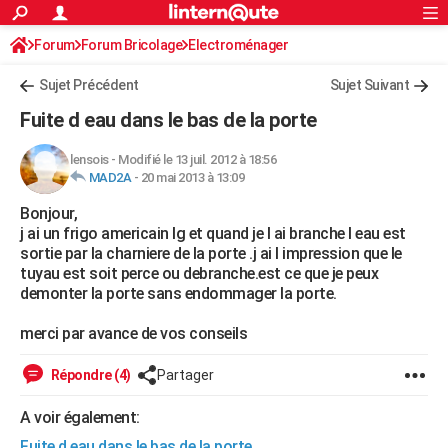
ACTUALITÉS
Forum
Forum Bricolage
Connexion
Electroménager
S'inscrire
Rechercher
Société
Education
Villes
Politique
Faits Divers
Monde
+
SPORT
Sujet Précédent
Sujet Suivant
Football
Cyclisme
Forum
Coupe du monde 2026
Tennis
Rugby
CULTURE
Fuite d eau dans le bas de la porte
TNT
Cinéma
Musique
Programme TV
Streaming
Sorties cinéma
+
FINANCE
lensois
-
Modifié le 13 juil. 2012 à 18:56
MAD2A
-
20 mai 2013 à 13:09
Impôts
Immobilier
Banque
Crédit
Retraite
Epargne
Risques naturels par ville
Assurance
AUTO
Bonjour,
Réserver un essai
Berlines
Forum auto
Essais
Citadines
SUV
+
HIGH-TECH
j ai un frigo americain lg et quand je l ai branche l eau est
sortie par la charniere de la porte .j ai l impression que le
Meilleur smartphone
Ordinateurs
Guide high-tech
Mobiles
Internet
Jeux vidéo
+
BRICOLAGE
tuyau est soit perce ou debranche.est ce que je peux
demonter la porte sans endommager la porte.
Aménagement intérieur
Cuisine
Jardinage
+
Forum
Extérieur
Salle de bains
Rangement
WEEK-END
merci par avance de vos conseils
Escapades
Expositions
Week-end nature
Guides de France
Patrimoine
Musées
+
LIFESTYLE
Répondre (4)
Partager
Bien-être
Mode
+
Art de vivre
Loisirs
Modes de vie
SANTE
A voir également:
Guide de la santé
Médicaments
+
Alimentation
Maladies
Sommeil
VOYAGE
Fuite d eau dans le bas de la porte