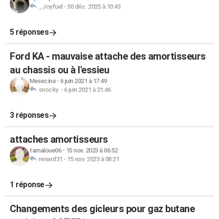
_Joyfuel
-
30 déc. 2025 à 10:43
5 réponses
Ford KA - mauvaise attache des amortisseurs
au chassis ou à l'essieu
Mesecina
-
6 juin 2021 à 17:49
snocky.
-
6 juin 2021 à 21:46
3 réponses
attaches amortisseurs
tamaloue06
-
15 nov. 2023 à 06:52
renard31
-
15 nov. 2023 à 08:21
1 réponse
Changements des gicleurs pour gaz butane