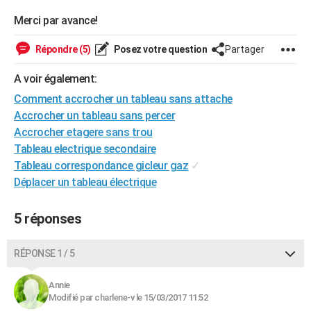
City break
Voyage de noces
Climat
Destinations
Voyage nature
Forum
+
PHOTO
Merci par avance!
GUIDES D'ACHAT
Répondre (5)
Posez votre question
Partager
BONS PLANS
A voir également:
Comment accrocher un tableau sans attache
CARTE DE VOEUX
Accrocher un tableau sans percer
Carte Bonne année
Carte Pâques
Carte de Noël
Carte Saint-Valentin
Carte d'anniversaire
DICTIONNAIRE
Accrocher etagere sans trou
Tableau electrique secondaire
Biographies
Expressions
Dictionnaire
Citations
Proverbes
PROGRAMME TV
Tableau correspondance gicleur gaz
✓
Déplacer un tableau électrique
COPAINS D'AVANT
Se connecter
Collèges
Universités
Service militaire
S'inscrire
Lycées
Primaires
Entreprises
Avis de recherche
AVIS DE DÉCÈS
5 réponses
FORUM
RÉPONSE 1 / 5
Lifestyle
Sport
Television
Cinema
Bricolage
Culture
Auto
Voyage
Annie
Modifié par charlene-v le 15/03/2017 11:52