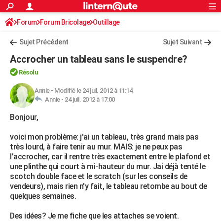
ACTUALITÉS
Forum
Forum Bricolage
Connexion
Outillage
S'inscrire
Rechercher
Société
Education
Villes
Politique
Faits Divers
Monde
+
SPORT
Sujet Précédent
Sujet Suivant
Football
Cyclisme
Forum
Coupe du monde 2026
Tennis
Rugby
CULTURE
Accrocher un tableau sans le suspendre?
TNT
Cinéma
Musique
Programme TV
Streaming
Sorties cinéma
+
FINANCE
Résolu
Impôts
Immobilier
Banque
Crédit
Retraite
Epargne
Risques naturels par ville
Assurance
Annie
-
Modifié le 24 juil. 2012 à 11:14
AUTO
Annie -
24 juil. 2012 à 17:00
Réserver un essai
Berlines
Forum auto
Essais
Citadines
SUV
+
HIGH-TECH
Bonjour,
Meilleur smartphone
Ordinateurs
Guide high-tech
Mobiles
Internet
Jeux vidéo
+
BRICOLAGE
voici mon problème: j'ai un tableau, très grand mais pas
très lourd, à faire tenir au mur. MAIS: je ne peux pas
Aménagement intérieur
Cuisine
Jardinage
+
Forum
Extérieur
Salle de bains
Rangement
WEEK-END
l'accrocher, car il rentre très exactement entre le plafond et
une plinthe qui court à mi-hauteur du mur. Jai déjà tenté le
Escapades
Expositions
Week-end nature
Guides de France
Patrimoine
Musées
+
LIFESTYLE
scotch double face et le scratch (sur les conseils de
vendeurs), mais rien n'y fait, le tableau retombe au bout de
Bien-être
Mode
+
Art de vivre
Loisirs
Modes de vie
SANTE
quelques semaines.
Guide de la santé
Médicaments
+
Alimentation
Maladies
Sommeil
VOYAGE
Des idées? Je me fiche que les attaches se voient.