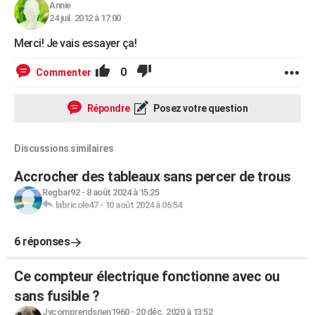
Annie
24 juil. 2012 à 17:00
Merci! Je vais essayer ça!
0
Commenter
Répondre
Posez votre question
Discussions similaires
Accrocher des tableaux sans percer de trous
Regbar92
-
8 août 2024 à 15:25
labricole47
-
10 août 2024 à 06:54
6 réponses
Ce compteur électrique fonctionne avec ou
sans fusible ?
Jycomprendsrien1960
-
20 déc. 2020 à 13:52