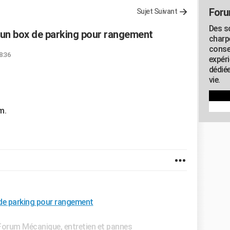
Foru
Sujet Suivant
Des s
 un box de parking pour rangement
charp
conse
18:36
expér
dédiée
vie.
m.
 de parking pour rangement
Forum Mécanique, entretien et pannes