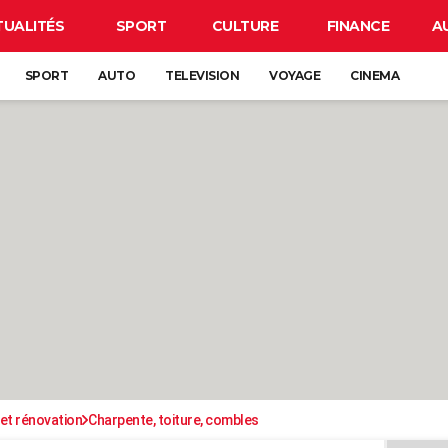
TUALITÉS
SPORT
CULTURE
FINANCE
A
SPORT
AUTO
TELEVISION
VOYAGE
CINEMA
et rénovation
Charpente, toiture, combles