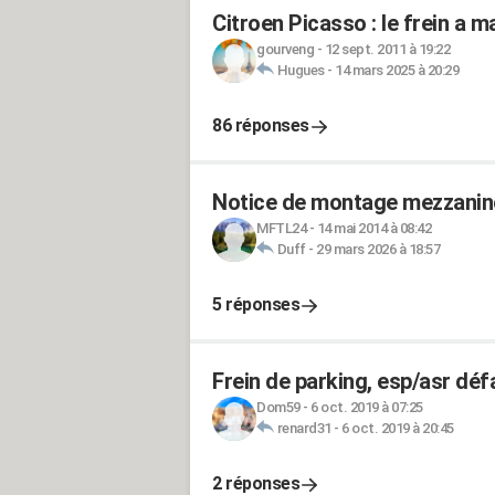
Citroen Picasso : le frein a m
gourveng
-
12 sept. 2011 à 19:22
Hugues
-
14 mars 2025 à 20:29
86 réponses
Notice de montage mezzanine
MFTL24
-
14 mai 2014 à 08:42
Duff
-
29 mars 2026 à 18:57
5 réponses
Frein de parking, esp/asr défa
Dom59
-
6 oct. 2019 à 07:25
renard31
-
6 oct. 2019 à 20:45
2 réponses