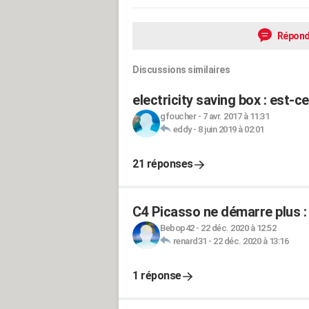
Répond
Discussions similaires
electricity saving box : est-c
gfoucher
-
7 avr. 2017 à 11:31
eddy
-
8 juin 2019 à 02:01
21 réponses
C4 Picasso ne démarre plus : 
Bebop42
-
22 déc. 2020 à 12:52
renard31
-
22 déc. 2020 à 13:16
1 réponse