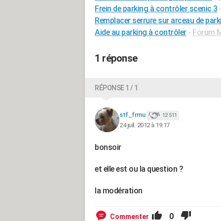
Frein de parking à contrôler scenic 3
Remplacer serrure sur arceau de park
Aide au parking à contrôler
-
Forum M
1 réponse
RÉPONSE 1 / 1
stf_frmu
12 511
24 juil. 2012 à 19:17
bonsoir
et elle est ou la question ?
la modération
0
Commenter