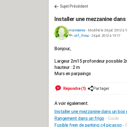
Sujet Précédent
Installer une mezzanine dans
Hormieres
-
Modifié le 24 juil. 2012 à 
stf_frmu
-
24 juil. 2012 à 19:17
Bonjour,
Largeur 2m15 profondeur possible 2
hauteur : 2 m
Murs en parpaings
Répondre (1)
Partager
A voir également:
Installer une mezzanine dans un box
Rangement dans un frigo
- Guide
Fusible frein de parking c4 picasso
-