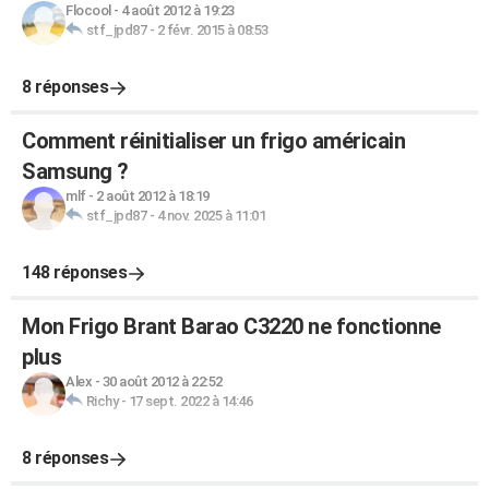
Flocool
-
4 août 2012 à 19:23
stf_jpd87
-
2 févr. 2015 à 08:53
8 réponses
Comment réinitialiser un frigo américain
Samsung ?
mlf
-
2 août 2012 à 18:19
stf_jpd87
-
4 nov. 2025 à 11:01
148 réponses
Mon Frigo Brant Barao C3220 ne fonctionne
plus
Alex
-
30 août 2012 à 22:52
Richy
-
17 sept. 2022 à 14:46
8 réponses