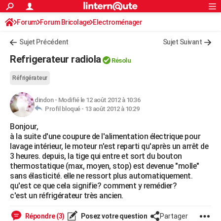
ACTUALITÉS
Forum
Forum Bricolage
Connexion
Electroménager
S'inscrire
Rechercher
Société
Education
Villes
Politique
Faits Divers
Monde
+
SPORT
Sujet Précédent
Sujet Suivant
Football
Cyclisme
Forum
Coupe du monde 2026
Tennis
Rugby
CULTURE
Refrigerateur radiola
Résolu
TNT
Cinéma
Musique
Programme TV
Streaming
Sorties cinéma
+
FINANCE
Réfrigérateur
Impôts
Immobilier
Banque
Crédit
Retraite
Epargne
Risques naturels par ville
Assurance
AUTO
dindon
-
Modifié le 12 août 2012 à 10:36
Profil bloqué -
13 août 2012 à 10:29
Réserver un essai
Berlines
Forum auto
Essais
Citadines
SUV
+
HIGH-TECH
Bonjour,
Meilleur smartphone
Ordinateurs
Guide high-tech
Mobiles
Internet
Jeux vidéo
+
BRICOLAGE
à la suite d'une coupure de l'alimentation électrique pour
lavage intérieur, le moteur n'est reparti qu'après un arrêt de
Aménagement intérieur
Cuisine
Jardinage
+
Forum
Extérieur
Salle de bains
Rangement
WEEK-END
3 heures. depuis, la tige qui entre et sort du bouton
thermostatique (max, moyen, stop) est devenue "molle"
Escapades
Expositions
Week-end nature
Guides de France
Patrimoine
Musées
+
LIFESTYLE
sans élasticité. elle ne ressort plus automatiquement.
qu'est ce que cela signifie? comment y remédier?
Bien-être
Mode
+
Art de vivre
Loisirs
Modes de vie
SANTE
c'est un réfrigérateur très ancien.
Guide de la santé
Médicaments
+
Alimentation
Maladies
Sommeil
VOYAGE
Répondre (3)
Posez votre question
Partager