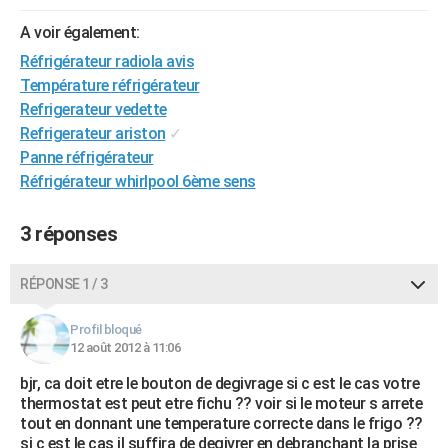
City break
Voyage de noces
Climat
Destinations
Voyage nature
Forum
+
PHOTO
A voir également:
Réfrigérateur radiola avis
GUIDES D'ACHAT
Température réfrigérateur
BONS PLANS
Refrigerateur vedette
Refrigerateur ariston
✓
CARTE DE VOEUX
Panne réfrigérateur
Réfrigérateur whirlpool 6ème sens
Carte Bonne année
Carte Pâques
Carte de Noël
Carte Saint-Valentin
Carte d'anniversaire
DICTIONNAIRE
Biographies
Expressions
Dictionnaire
Citations
Proverbes
PROGRAMME TV
3 réponses
COPAINS D'AVANT
RÉPONSE 1 / 3
Se connecter
Collèges
Universités
Service militaire
S'inscrire
Lycées
Primaires
Entreprises
Avis de recherche
AVIS DE DÉCÈS
Profil bloqué
FORUM
12 août 2012 à 11:06
bjr, ca doit etre le bouton de degivrage si c est le cas votre
Lifestyle
Sport
Television
Cinema
Bricolage
Culture
Auto
Voyage
thermostat est peut etre fichu ?? voir si le moteur s arrete
tout en donnant une temperature correcte dans le frigo ??
si c est le cas il suffira de degivrer en debranchant la prise