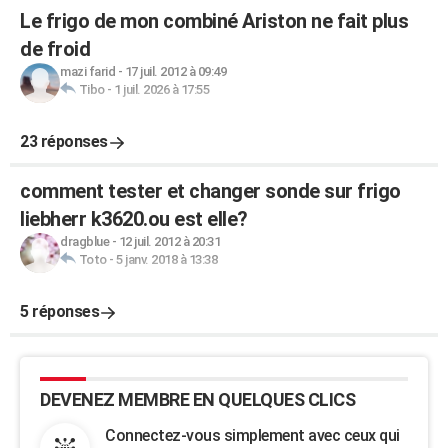
Le frigo de mon combiné Ariston ne fait plus
de froid
mazi farid
-
17 juil. 2012 à 09:49
Tibo
-
1 juil. 2026 à 17:55
23 réponses
comment tester et changer sonde sur frigo
liebherr k3620.ou est elle?
dragblue
-
12 juil. 2012 à 20:31
Toto
-
5 janv. 2018 à 13:38
5 réponses
DEVENEZ MEMBRE EN QUELQUES CLICS
Connectez-vous simplement avec ceux qui