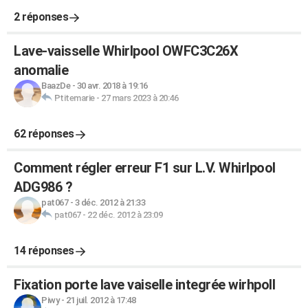
2 réponses
Lave-vaisselle Whirlpool OWFC3C26X
anomalie
BaazDe
-
30 avr. 2018 à 19:16
Ptitemarie
-
27 mars 2023 à 20:46
62 réponses
Comment régler erreur F1 sur L.V. Whirlpool
ADG986 ?
pat067
-
3 déc. 2012 à 21:33
pat067
-
22 déc. 2012 à 23:09
14 réponses
Fixation porte lave vaiselle integrée wirhpoll
Piwy
-
21 juil. 2012 à 17:48