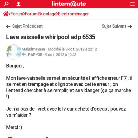
ACTUALITÉS
Forum
Forum Bricolage
Connexion
Electroménager
S'inscrire
Rechercher
Société
Education
Villes
Politique
Faits Divers
Monde
+
SPORT
Sujet Précédent
Sujet Suivant
Football
Cyclisme
Forum
Coupe du monde 2026
Tennis
Rugby
CULTURE
Lave vaisselle whirlpool adp 6535
TNT
Cinéma
Musique
Programme TV
Streaming
Sorties cinéma
+
FINANCE
Maludmayaan
-
Modifié le 8 oct. 2012 à 22:12
PAPY35 -
9 oct. 2012 à 10:43
Impôts
Immobilier
Banque
Crédit
Retraite
Epargne
Risques naturels par ville
Assurance
AUTO
Bonjour,
Réserver un essai
Berlines
Forum auto
Essais
Citadines
SUV
+
HIGH-TECH
Mon lave-vaisselle se met en sécurité et affiche erreur F7 ; il
Meilleur smartphone
Ordinateurs
Guide high-tech
Mobiles
Internet
Jeux vidéo
+
BRICOLAGE
se met en trempage et clignote avec cette erreur ; on
l'entend chercher à se remplir, et se vidanger (ça ça marche
Aménagement intérieur
Cuisine
Jardinage
+
Forum
Extérieur
Salle de bains
Rangement
WEEK-END
!)
Escapades
Expositions
Week-end nature
Guides de France
Patrimoine
Musées
+
LIFESTYLE
Je n'ai pas de livret avec le lv car acheté d'occas ; pouvez-
vs m'aider ?
Bien-être
Mode
+
Art de vivre
Loisirs
Modes de vie
SANTE
Merci :)
Guide de la santé
Médicaments
+
Alimentation
Maladies
Sommeil
VOYAGE