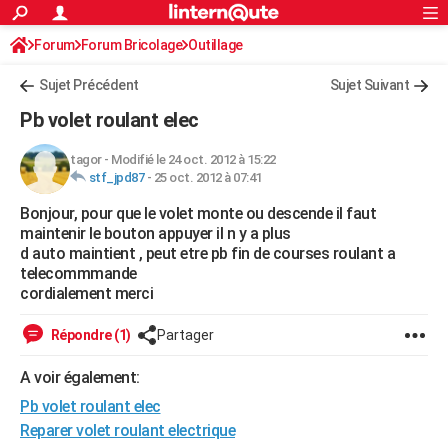
ACTUALITÉS
Forum
Forum Bricolage
Connexion
Outillage
S'inscrire
Rechercher
Société
Education
Villes
Politique
Faits Divers
Monde
+
SPORT
Sujet Précédent
Sujet Suivant
Football
Cyclisme
Forum
Coupe du monde 2026
Tennis
Rugby
CULTURE
Pb volet roulant elec
TNT
Cinéma
Musique
Programme TV
Streaming
Sorties cinéma
+
FINANCE
tagor
-
Modifié le 24 oct. 2012 à 15:22
stf_jpd87
-
25 oct. 2012 à 07:41
Impôts
Immobilier
Banque
Crédit
Retraite
Epargne
Risques naturels par ville
Assurance
AUTO
Bonjour, pour que le volet monte ou descende il faut
Réserver un essai
Berlines
Forum auto
Essais
Citadines
SUV
+
HIGH-TECH
maintenir le bouton appuyer il n y a plus
d auto maintient , peut etre pb fin de courses roulant a
Meilleur smartphone
Ordinateurs
Guide high-tech
Mobiles
Internet
Jeux vidéo
+
BRICOLAGE
telecommmande
cordialement merci
Aménagement intérieur
Cuisine
Jardinage
+
Forum
Extérieur
Salle de bains
Rangement
WEEK-END
Répondre (1)
Partager
Escapades
Expositions
Week-end nature
Guides de France
Patrimoine
Musées
+
LIFESTYLE
A voir également:
Bien-être
Mode
+
Art de vivre
Loisirs
Modes de vie
SANTE
Pb volet roulant elec
Guide de la santé
Médicaments
+
Alimentation
Maladies
Sommeil
Reparer volet roulant electrique
VOYAGE