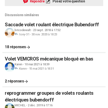
Répondre
Posez votre question
Discussions similaires
Saccade volet roulant électrique Bubendorff
bricodewalt
-
23 sept. 2018 à 17:52
tony-31
-
30 nov. 2020 à 18:23
18 réponses
Volet VEMCROS mécanique bloqué en bas
Karen
-
10 mai 2021 à 18:39
Karen
-
15 mai 2021 à 18:31
2 réponses
reprogrammer groupes de volets roulants
électriques bubendorff
MICHEL
-
2 déc. 2019 à 17:16