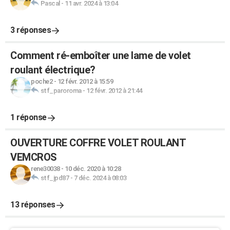
Pascal
-
11 avr. 2024 à 13:04
3 réponses
Comment ré-emboîter une lame de volet
roulant électrique?
poche2
-
12 févr. 2012 à 15:59
stf_paroroma
-
12 févr. 2012 à 21:44
1 réponse
OUVERTURE COFFRE VOLET ROULANT
VEMCROS
rene30038
-
10 déc. 2020 à 10:28
stf_jpd87
-
7 déc. 2024 à 08:03
13 réponses