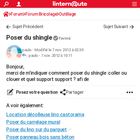
ACTUALITÉS
Forum
Forum Bricolage
Connexion
Outillage
S'inscrire
Rechercher
Société
Education
Villes
Politique
Faits Divers
Monde
+
SPORT
Sujet Précédent
Sujet Suivant
Football
Cyclisme
Forum
Coupe du monde 2026
Tennis
Rugby
CULTURE
Poser du shingle
Fermé
TNT
Cinéma
Musique
Programme TV
Streaming
Sorties cinéma
+
FINANCE
paulo
-
Modifié le 7 nov. 2012 à 02:39
paulo -
7 nov. 2012 à 10:11
Impôts
Immobilier
Banque
Crédit
Retraite
Epargne
Risques naturels par ville
Assurance
AUTO
Bonjour,
Réserver un essai
Berlines
Forum auto
Essais
Citadines
SUV
+
HIGH-TECH
merci de m'indiquer comment poser du shingle :coller ou
clouer et quel support support ? afi de
Meilleur smartphone
Ordinateurs
Guide high-tech
Mobiles
Internet
Jeux vidéo
+
BRICOLAGE
Posez votre question
Partager
Aménagement intérieur
Cuisine
Jardinage
+
Forum
Extérieur
Salle de bains
Rangement
WEEK-END
A voir également:
Escapades
Expositions
Week-end nature
Guides de France
Patrimoine
Musées
+
LIFESTYLE
Location décolleuse lino castorama
Bien-être
Mode
+
Art de vivre
Loisirs
Modes de vie
Poser du carrelage mural
SANTE
Poser du lino sur du parquet
✓
Guide de la santé
Médicaments
+
Alimentation
Maladies
Sommeil
VOYAGE
Poser panneau bois sans béton