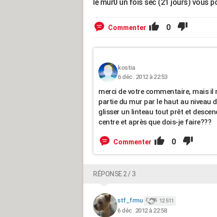
le mur0 un fois sec (21 jours) vous po
0
Commenter
kostia
6 déc. 2012 à 22:53
merci de votre commentaire, mais il
partie du mur par le haut au niveau 
glisser un linteau tout prêt et desce
centre et après que dois-je faire???
0
Commenter
RÉPONSE 2 / 3
stf_frmu
12 511
6 déc. 2012 à 22:58