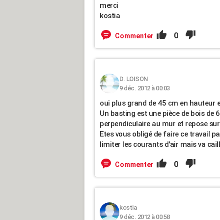
merci
kostia
0
Commenter
D. LOISON
9 déc. 2012 à 00:03
oui plus grand de 45 cm en hauteur e
Un basting est une pièce de bois de 
perpendiculaire au mur et repose sur 
Etes vous obligé de faire ce travail p
limiter les courants d'air mais va c
0
Commenter
kostia
9 déc. 2012 à 00:58