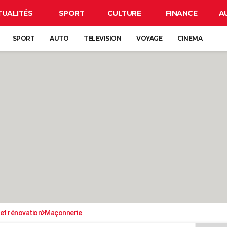
TUALITÉS
SPORT
CULTURE
FINANCE
A
SPORT
AUTO
TELEVISION
VOYAGE
CINEMA
et rénovation
Maçonnerie