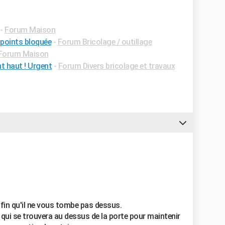
-
Forum Maison
 points bloquée
-
Forum Bricolage / outillage
Forum Maison
t haut ! Urgent
-
Forum Divers bricolage et travaux
fin qu'il ne vous tombe pas dessus.
mé qui se trouvera au dessus de la porte pour maintenir