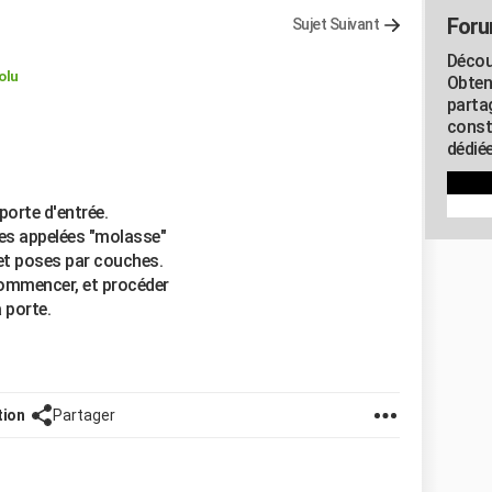
Foru
Sujet Suivant
Décou
olu
Obten
parta
const
dédiée
porte d'entrée.
res appelées "molasse"
 et poses par couches.
commencer, et procéder
a porte.
tion
Partager