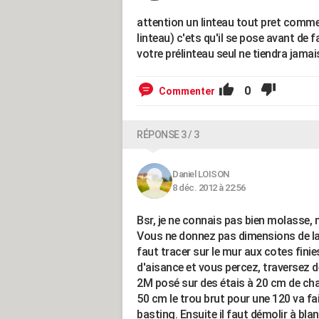
attention un linteau tout pret comme vo
linteau) c'ets qu'il se pose avant de f
votre prélinteau seul ne tiendra jamai
0
Commenter
RÉPONSE 3 / 3
Daniel LOISON
8 déc. 2012 à 22:56
Bsr, je ne connais pas bien molasse, 
Vous ne donnez pas dimensions de la 
faut tracer sur le mur aux cotes finie
d'aisance et vous percez, traversez d
2M posé sur des étais à 20 cm de ch
50 cm le trou brut pour une 120 va fai
basting. Ensuite il faut démolir à bla