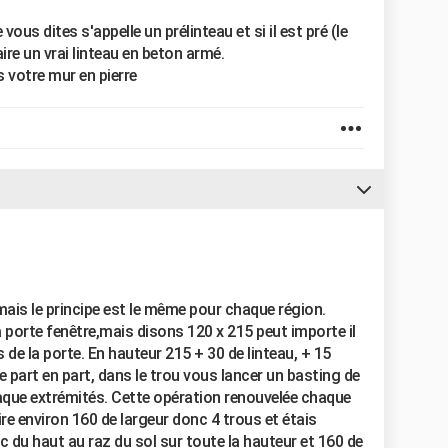
us dites s'appelle un prélinteau et si il est pré (le
aire un vrai linteau en beton armé.
s votre mur en pierre
mais le principe est le même pour chaque région.
porte fenêtre,mais disons 120 x 215 peut importe il
s de la porte. En hauteur 215 + 30 de linteau, + 15
e part en part, dans le trou vous lancer un basting de
aque extrémités. Cette opération renouvelée chaque
re environ 160 de largeur donc 4 trous et étais
nc du haut au raz du sol sur toute la hauteur et 160 de