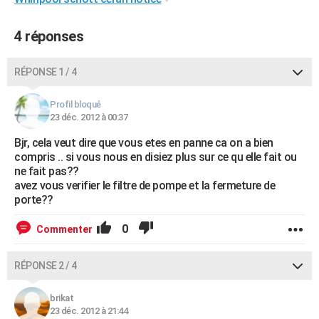
City break
Voyage de noces
Climat
Destinations
Voyage nature
Forum
+
PHOTO
4 réponses
GUIDES D'ACHAT
RÉPONSE 1 / 4
BONS PLANS
CARTE DE VOEUX
Profil bloqué
23 déc. 2012 à 00:37
Carte Bonne année
Carte Pâques
Carte de Noël
Carte Saint-Valentin
Carte d'anniversaire
DICTIONNAIRE
Bjr, cela veut dire que vous etes en panne ca on a bien
compris .. si vous nous en disiez plus sur ce qu elle fait ou
Biographies
Expressions
Dictionnaire
Citations
Proverbes
PROGRAMME TV
ne fait pas??
avez vous verifier le filtre de pompe et la fermeture de
COPAINS D'AVANT
porte??
Se connecter
Collèges
Universités
Service militaire
S'inscrire
Lycées
Primaires
Entreprises
Avis de recherche
AVIS DE DÉCÈS
0
Commenter
FORUM
RÉPONSE 2 / 4
Lifestyle
Sport
Television
Cinema
Bricolage
Culture
Auto
Voyage
brikat
23 déc. 2012 à 21:44