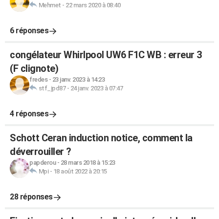
Mehmet
-
22 mars 2020 à 08:40
6 réponses
congélateur Whirlpool UW6 F1C WB : erreur 3
(F clignote)
fredes
-
23 janv. 2023 à 14:23
stf_jpd87
-
24 janv. 2023 à 07:47
4 réponses
Schott Ceran induction notice, comment la
déverrouiller ?
papderou
-
28 mars 2018 à 15:23
Mpi
-
18 août 2022 à 20:15
28 réponses