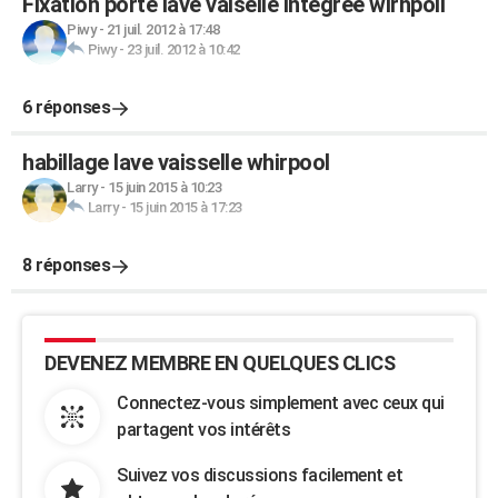
Fixation porte lave vaiselle integrée wirhpoll
Piwy
-
21 juil. 2012 à 17:48
Piwy
-
23 juil. 2012 à 10:42
6 réponses
habillage lave vaisselle whirpool
Larry
-
15 juin 2015 à 10:23
Larry
-
15 juin 2015 à 17:23
8 réponses
DEVENEZ MEMBRE EN QUELQUES CLICS
Connectez-vous simplement avec ceux qui
partagent vos intérêts
Suivez vos discussions facilement et