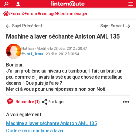
ACTUALITÉS
Forum
Forum Bricolage
Connexion
Electroménager
S'inscrire
Rechercher
Société
Education
Villes
Politique
Faits Divers
Monde
+
SPORT
Sujet Précédent
Sujet Suivant
Football
Cyclisme
Forum
Coupe du monde 2026
Tennis
Rugby
CULTURE
Machine a laver séchante Aniston AML 135
TNT
Cinéma
Musique
Programme TV
Streaming
Sorties cinéma
+
FINANCE
Nathan
-
Modifié le 23 déc. 2012 à 20:47
stf_frmu
-
23 déc. 2012 à 20:54
Impôts
Immobilier
Banque
Crédit
Retraite
Epargne
Risques naturels par ville
Assurance
AUTO
Bonjour,
Réserver un essai
Berlines
Forum auto
Essais
Citadines
SUV
+
HIGH-TECH
J'ai un problème au niveau du tambour, il fait un bruit un
peu comme ci j'avais laissé quelque chose de metallique
Meilleur smartphone
Ordinateurs
Guide high-tech
Mobiles
Internet
Jeux vidéo
+
BRICOLAGE
dedans !! Que puis je faire ?
Mer ci à vous pour une réponses sinon bon Noël
Aménagement intérieur
Cuisine
Jardinage
+
Forum
Extérieur
Salle de bains
Rangement
WEEK-END
Répondre (1)
Partager
Escapades
Expositions
Week-end nature
Guides de France
Patrimoine
Musées
+
LIFESTYLE
A voir également:
Bien-être
Mode
+
Art de vivre
Loisirs
Modes de vie
SANTE
Machine a laver séchante Aniston AML 135
Guide de la santé
Médicaments
+
Alimentation
Maladies
Sommeil
Code erreur machine à laver
VOYAGE