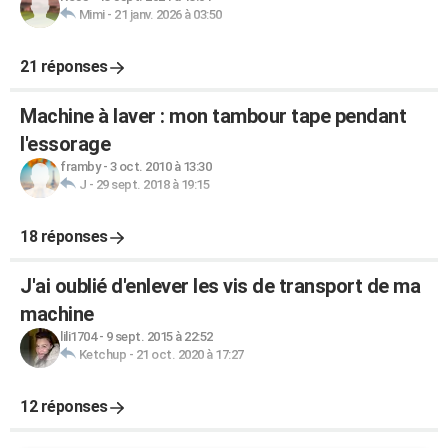
Mimi
-
21 janv. 2026 à 03:50
21 réponses
Machine à laver : mon tambour tape pendant
l'essorage
framby
-
3 oct. 2010 à 13:30
J
-
29 sept. 2018 à 19:15
18 réponses
J'ai oublié d'enlever les vis de transport de ma
machine
lili1704
-
9 sept. 2015 à 22:52
Ketchup
-
21 oct. 2020 à 17:27
12 réponses