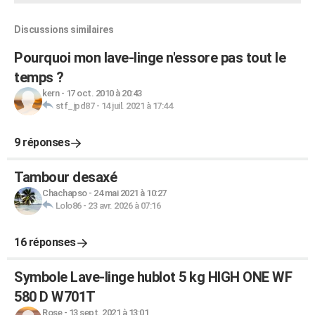
Discussions similaires
Pourquoi mon lave-linge n'essore pas tout le
temps ?
kern
-
17 oct. 2010 à 20:43
stf_jpd87
-
14 juil. 2021 à 17:44
9 réponses
Tambour desaxé
Chachapso
-
24 mai 2021 à 10:27
Lolo86
-
23 avr. 2026 à 07:16
16 réponses
Symbole Lave-linge hublot 5 kg HIGH ONE WF
580 D W701T
Rose
-
13 sept. 2021 à 13:01