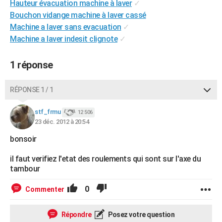
Hauteur évacuation machine à laver
✓
City break
Voyage de noces
Climat
Destinations
Voyage nature
Forum
+
PHOTO
Bouchon vidange machine à laver cassé
Machine a laver sans evacuation
✓
GUIDES D'ACHAT
Machine a laver indesit clignote
✓
BONS PLANS
1 réponse
CARTE DE VOEUX
Carte Bonne année
Carte Pâques
Carte de Noël
Carte Saint-Valentin
Carte d'anniversaire
RÉPONSE 1 / 1
DICTIONNAIRE
Biographies
Expressions
Dictionnaire
Citations
Proverbes
stf_frmu
PROGRAMME TV
12 506
23 déc. 2012 à 20:54
COPAINS D'AVANT
bonsoir
Se connecter
Collèges
Universités
Service militaire
S'inscrire
Lycées
Primaires
Entreprises
Avis de recherche
AVIS DE DÉCÈS
il faut verifiez l'etat des roulements qui sont sur l'axe du
tambour
FORUM
0
Commenter
Lifestyle
Sport
Television
Cinema
Bricolage
Culture
Auto
Voyage
Répondre
Posez votre question