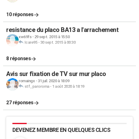
10 réponses
resistance du placo BA13 a l'arrachement
xw69fs
-
29 sept. 2015 à 15:50
Icare95
-
30 sept. 2015 à 00:30
8 réponses
Avis sur fixation de TV sur mur placo
romaingx
-
31 juil. 2020 à 18:09
stf_paroroma
-
1 août 2020 à 18:19
27 réponses
DEVENEZ MEMBRE EN QUELQUES CLICS