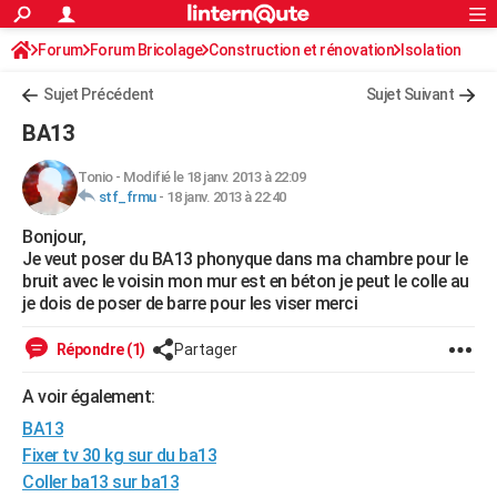
ACTUALITÉS
Forum
Forum Bricolage
Connexion
Construction et rénovation
S'inscrire
Isolation
Rechercher
Société
Education
Villes
Politique
Faits Divers
Monde
+
SPORT
Sujet Précédent
Sujet Suivant
Football
Cyclisme
Forum
Coupe du monde 2026
Tennis
Rugby
CULTURE
BA13
TNT
Cinéma
Musique
Programme TV
Streaming
Sorties cinéma
+
FINANCE
Tonio
-
Modifié le 18 janv. 2013 à 22:09
stf_frmu
-
18 janv. 2013 à 22:40
Impôts
Immobilier
Banque
Crédit
Retraite
Epargne
Risques naturels par ville
Assurance
AUTO
Bonjour,
Réserver un essai
Berlines
Forum auto
Essais
Citadines
SUV
+
HIGH-TECH
Je veut poser du BA13 phonyque dans ma chambre pour le
bruit avec le voisin mon mur est en béton je peut le colle au
Meilleur smartphone
Ordinateurs
Guide high-tech
Mobiles
Internet
Jeux vidéo
+
BRICOLAGE
je dois de poser de barre pour les viser merci
Aménagement intérieur
Cuisine
Jardinage
+
Forum
Extérieur
Salle de bains
Rangement
WEEK-END
Répondre (1)
Partager
Escapades
Expositions
Week-end nature
Guides de France
Patrimoine
Musées
+
LIFESTYLE
A voir également:
BA13
Bien-être
Mode
+
Art de vivre
Loisirs
Modes de vie
SANTE
Fixer tv 30 kg sur du ba13
Guide de la santé
Médicaments
+
Alimentation
Maladies
Sommeil
VOYAGE
Coller ba13 sur ba13