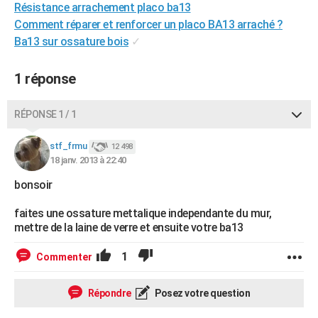
Résistance arrachement placo ba13
City break
Voyage de noces
Climat
Destinations
Voyage nature
Forum
+
PHOTO
Comment réparer et renforcer un placo BA13 arraché ?
Ba13 sur ossature bois
✓
GUIDES D'ACHAT
BONS PLANS
1 réponse
CARTE DE VOEUX
RÉPONSE 1 / 1
Carte Bonne année
Carte Pâques
Carte de Noël
Carte Saint-Valentin
Carte d'anniversaire
DICTIONNAIRE
stf_frmu
12 498
Biographies
Expressions
Dictionnaire
Citations
Proverbes
18 janv. 2013 à 22:40
PROGRAMME TV
bonsoir
COPAINS D'AVANT
faites une ossature mettalique independante du mur,
Se connecter
Collèges
Universités
Service militaire
S'inscrire
Lycées
Primaires
Entreprises
Avis de recherche
AVIS DE DÉCÈS
mettre de la laine de verre et ensuite votre ba13
FORUM
1
Commenter
Lifestyle
Sport
Television
Cinema
Bricolage
Culture
Auto
Voyage
Répondre
Posez votre question