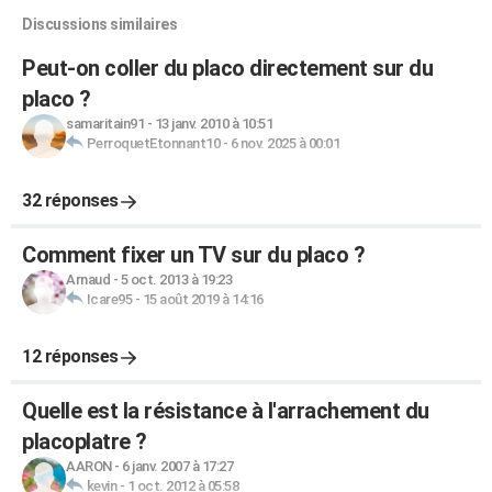
Discussions similaires
Peut-on coller du placo directement sur du
placo ?
samaritain91
-
13 janv. 2010 à 10:51
PerroquetEtonnant10
-
6 nov. 2025 à 00:01
32 réponses
Comment fixer un TV sur du placo ?
Arnaud
-
5 oct. 2013 à 19:23
Icare95
-
15 août 2019 à 14:16
12 réponses
Quelle est la résistance à l'arrachement du
placoplatre ?
AARON
-
6 janv. 2007 à 17:27
kevin
-
1 oct. 2012 à 05:58